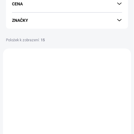
CENA
O
D
U
ZNAČKY
K
T
Ů
Položek k zobrazení:
15
V
Ý
NOVINKA
P
I
S
P
R
O
D
U
K
T
Ů