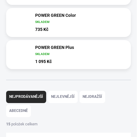
POWER GREEN Color
SKLADEM
735 Kč
POWER GREEN Plus
SKLADEM
1 095 Kč
Ř
A
NEJPRODÁVANĚJŠÍ
NEJLEVNĚJŠÍ
NEJDRAŽŠÍ
Z
E
ABECEDNĚ
N
Í
15
položek celkem
P
R