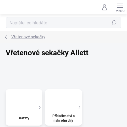
Přejít
na
obsah
Hledat
Vřetenové sekačky
Vřetenové sekačky Allett
Příslušenství a
Kazety
náhradní díly