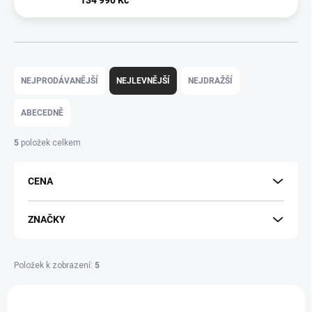
134 990 Kč
Ř
A
NEJPRODÁVANĚJŠÍ
NEJLEVNĚJŠÍ
NEJDRAŽŠÍ
Z
E
ABECEDNĚ
N
Í
5
položek celkem
P
R
CENA
O
D
U
ZNAČKY
K
T
Ů
Položek k zobrazení:
5
V
Ý
NOVINKA