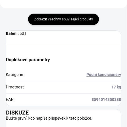
Zobrazit všechny související produkty
Balení:
50 l
Doplňkové parametry
Kategorie
:
Půdní kondicionéry
Hmotnost
:
17 kg
EAN
:
8594014350388
DISKUZE
Buďte první, kdo napíše příspěvek k této položce.