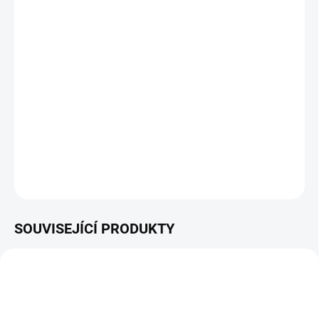
−
+
Přidat do košíku
AGRO Trávníkový substrát
slouží především pro zlepšení kvality
půdy před založením trávníku, dále pro překrývání trávníku
během vegetace a výborných výsledků dosahuje při regeneraci
poškozených míst. Jemně prosátá rašelina, kvalitní kompost a
speciální křemičitý písek tvoří základ substrátu pro trávníky.
DETAILNÍ INFORMACE
ZEPTAT SE
HLÍDAT
SOUVISEJÍCÍ PRODUKTY
AKCE
TIP