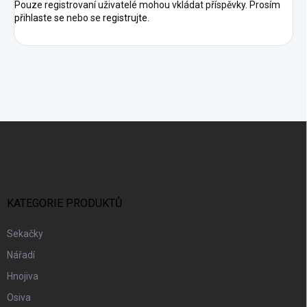
Pouze registrovaní uživatelé mohou vkládat příspěvky. Prosím
přihlaste se
nebo se
registrujte
.
Z
Á
P
A
T
Í
KATEGORIE PRODUKTŮ
Sekačky
Nářadí
Hnojiva
Osiva