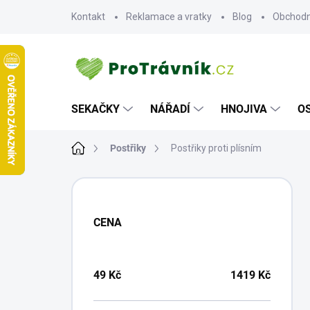
Přejít
Kontakt
Reklamace a vratky
Blog
Obchodn
na
obsah
SEKAČKY
NÁŘADÍ
HNOJIVA
O
Domů
Postřiky
Postřiky proti plísním
P
O
S
CENA
T
R
A
N
49
Kč
1419
Kč
N
Í