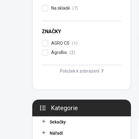
P
Na skladě
7
A
N
E
ZNAČKY
L
AGRO CS
1
AgroBio
2
Položek k zobrazení:
7
Kategorie
Přeskočit
kategorie
Sekačky
Nářadí