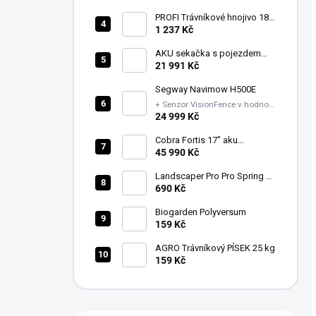
PROFI Trávníkové hnojivo 18-
06-18+1MgO Léto mini 1-
1 237 Kč
2mm 20kg
AKU sekačka s pojezdem
LM1914E-SP - sada
21 991 Kč
Segway Navimow H500E
+ Senzor VisionFence v hodnotě
7199 Kč + Sada náhradních
24 999 Kč
nožů
Cobra Fortis 17" aku
vřetenová sekačka
45 990 Kč
FORTIS17E (43 cm)
Landscaper Pro Pro Spring &
Summer
690 Kč
Biogarden Polyversum
159 Kč
AGRO Trávníkový PÍSEK 25 kg
159 Kč