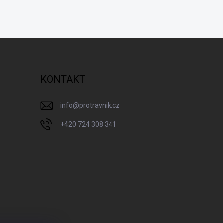
KONTAKT
info
@
protravnik.cz
+420 724 308 341