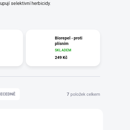
pují selektivní herbicidy.
Biorepel - proti
plísním
SKLADEM
249 Kč
7
položek celkem
BECEDNĚ
NOVINKA