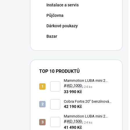
Instalace a servis
Půjčovna
Dárkové poukazy
Bazar
TOP 10 PRODUKTŮ
Mammotion LUBA mini 2
AWD 1000
+ sada nožů 24 ks
33 990 Kč
Cobra Fortis 20" benzínová
vřetenová sekačka
42 190 Kč
FORTIS20B (51 cm)
Mammotion LUBA mini 2
AWD 1500
+ sada nožů 24 ks
41 490 Kč