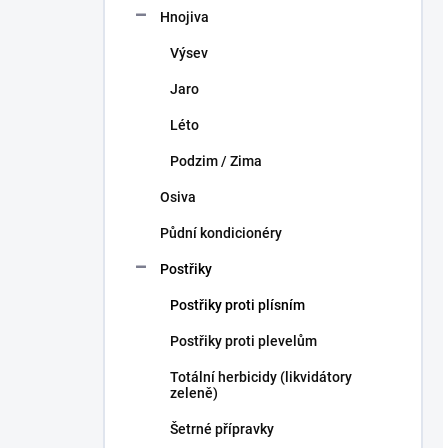
Hnojiva
Výsev
Jaro
Léto
Podzim / Zima
Osiva
Půdní kondicionéry
Postřiky
Postřiky proti plísním
Postřiky proti plevelům
Totální herbicidy (likvidátory
zeleně)
Šetrné přípravky