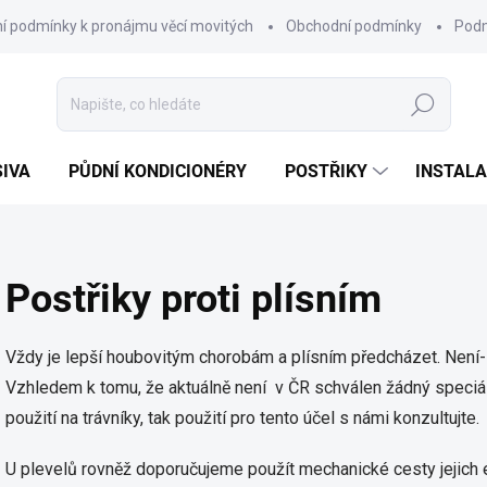
í podmínky k pronájmu věcí movitých
Obchodní podmínky
Podm
Hledat
SIVA
PŮDNÍ KONDICIONÉRY
POSTŘIKY
INSTALA
Postřiky proti plísním
Vždy je lepší houbovitým chorobám a plísním předcházet. Není-li 
Vzhledem k tomu, že aktuálně není v ČR schválen žádný speciáln
použití na trávníky, tak použití pro tento účel s námi konzultujte.
U plevelů rovněž doporučujeme použít mechanické cesty jejich eli