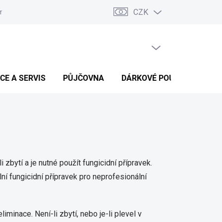
CZK
ínky ochrany osobních údajů
Podmínky dohody o náhradě škody v 
PRÁZDNÝ KOŠÍK
NÁKUPNÍ
KOŠÍK
CE A SERVIS
PŮJČOVNA
DÁRKOVÉ POUKAZY
B
zbytí a je nutné použít fungicidní přípravek.
í fungicidní přípravek pro neprofesionální
minace. Není-li zbytí, nebo je-li plevel v