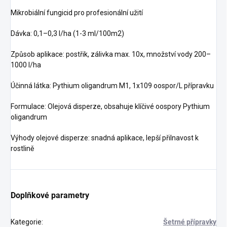
Mikrobiální fungicid pro profesionální užití
Dávka: 0,1–0,3 l/ha (1-3 ml/100m2)
Způsob aplikace: postřik, zálivka max. 10x, množství vody 200–
1000 l/ha
Účinná látka: Pythium oligandrum M1, 1x109 oospor/L přípravku
Formulace: Olejová disperze, obsahuje klíčivé oospory Pythium
oligandrum
Výhody olejové disperze: snadná aplikace, lepší přilnavost k
rostlině
Doplňkové parametry
Kategorie
:
Šetrné přípravky