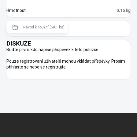
Hmotnost
:
0.15 kg
Návod k použití (58.1 kB)
DISKUZE
Buďte první, kdo napíše příspěvek k této položce.
Pouze registrovaní uživatelé mohou vkládat příspěvky. Prosím
přihlaste se
nebo se
registrujte
.
Z
Á
P
A