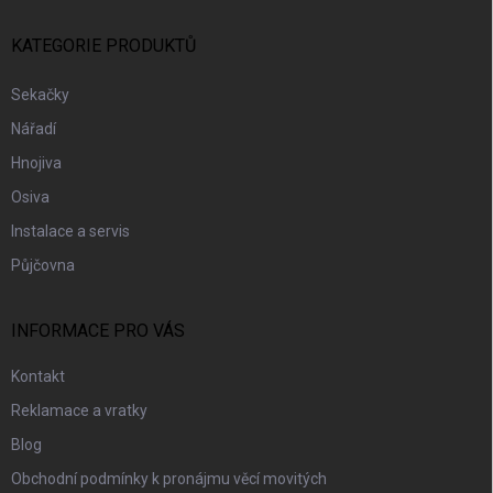
T
Í
KATEGORIE PRODUKTŮ
Sekačky
Nářadí
Hnojiva
Osiva
Instalace a servis
Půjčovna
INFORMACE PRO VÁS
Kontakt
Reklamace a vratky
Blog
Obchodní podmínky k pronájmu věcí movitých