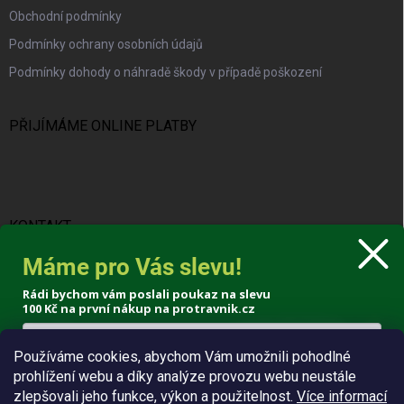
Obchodní podmínky
Podmínky ochrany osobních údajů
Podmínky dohody o náhradě škody v případě poškození
PŘIJÍMÁME ONLINE PLATBY
KONTAKT
Máme pro Vás slevu!
info
@
protravnik.cz
Rádi bychom vám poslali poukaz na slevu
+420 724 308 341
100 Kč
na první nákup na protravnik.cz
Používáme cookies, abychom Vám umožnili pohodlné
prohlížení webu a díky analýze provozu webu neustále
Poslat voucher
zlepšovali jeho funkce, výkon a použitelnost.
Více informací