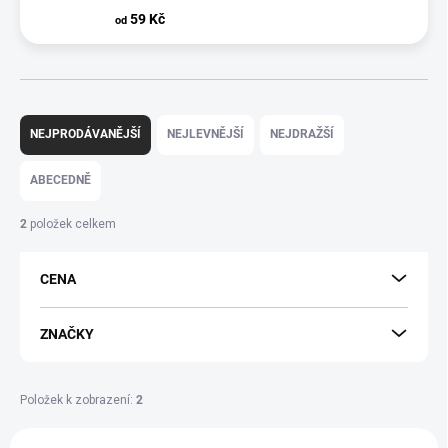
59 Kč
od
Ř
A
NEJPRODÁVANĚJŠÍ
NEJLEVNĚJŠÍ
NEJDRAŽŠÍ
Z
E
ABECEDNĚ
N
Í
2
položek celkem
P
R
CENA
O
D
U
ZNAČKY
K
T
Ů
Položek k zobrazení:
2
V