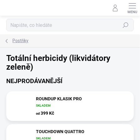
Přejít
na
obsah
Hledat
Postřiky
Totální herbicidy (likvidátory
zeleně)
NEJPRODÁVANĚJŠÍ
ROUNDUP KLASIK PRO
SKLADEM
399 Kč
od
TOUCHDOWN QUATTRO
SKLADEM