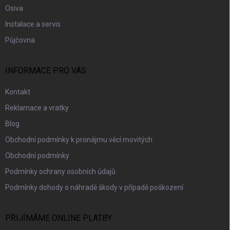
s
Osiva
u
Instalace a servis
Půjčovna
INFORMACE PRO VÁS
Kontakt
Reklamace a vratky
Blog
Obchodní podmínky k pronájmu věcí movitých
Obchodní podmínky
Podmínky ochrany osobních údajů
Podmínky dohody o náhradě škody v případě poškození
PŘIJÍMÁME ONLINE PLATBY