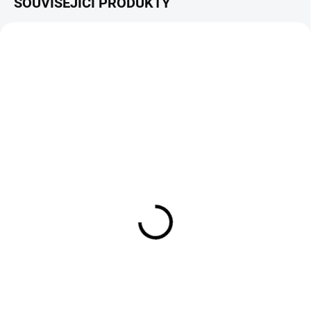
SOUVISEJÍCÍ PRODUKTY
NOVINKA
SKLADEM
SKLADEM
Cobra FORTIS20"
Olej motorový Honda, 1,0
groomer kazeta
L - SAE10W30 API SL/CF
20CXSTVE (51 cm)
290 Kč
14 490 Kč
240 Kč bez DPH
11 975 Kč bez DPH
Do košíku
Do košíku
Částečně syntetický motorový