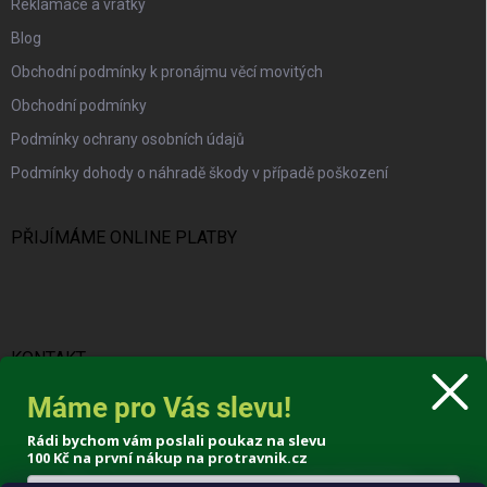
Reklamace a vratky
Blog
Obchodní podmínky k pronájmu věcí movitých
Obchodní podmínky
Podmínky ochrany osobních údajů
Podmínky dohody o náhradě škody v případě poškození
PŘIJÍMÁME ONLINE PLATBY
KONTAKT
Máme pro Vás slevu!
info
@
protravnik.cz
Rádi bychom vám poslali poukaz na slevu
+420 724 308 341
100 Kč
na první nákup na protravnik.cz