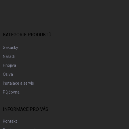
Z
Á
P
A
T
Í
KATEGORIE PRODUKTŮ
Sekačky
Nářadí
Hnojiva
Osiva
Instalace a servis
Půjčovna
INFORMACE PRO VÁS
Kontakt