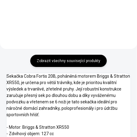
olej Honda (1,0L) určený pro
Groomer kazeta (tzv. fine turf
použití ve čtyřtaktních motorech
verticut) pro Cobra Fortis 20"
Honda. Zaručuje vynikající
mazací schopnosti jak v letním,
tak i zimním období a zaručuje
bezproblémové starty motorů i
při nízkých teplotách.
Zobrazit všechny související produkty
Sekačka Cobra Fortis 20B, poháněná motorem Briggs & Stratton
XR550, je určena pro větší trávníky, kde je prioritou kvalitní
výsledek a trvanlivé, zřetelné pruhy. Její robustní konstrukce
zaručuje přesný sek po dlouhou dobu a díky vyváženému
podvozku a vřetenem se 6 noži je tato sekačka ideální pro
náročné domácí zahradníky, poloprofesionály i pro údržbu
sportovních hřišť.
- Motor: Briggs & Stratton XR550
- Zdvihový objem: 127 cc