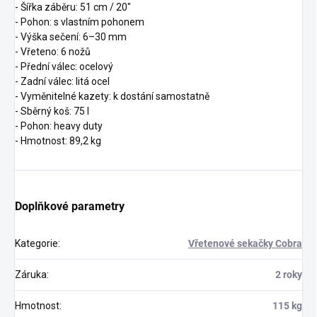
- Šířka záběru: 51 cm / 20"
- Pohon: s vlastním pohonem
- Výška sečení: 6–30 mm
- Vřeteno: 6 nožů
- Přední válec: ocelový
- Zadní válec: litá ocel
- Vyměnitelné kazety: k dostání samostatně
- Sběrný koš: 75 l
- Pohon: heavy duty
- Hmotnost: 89,2 kg
Doplňkové parametry
Kategorie
:
Vřetenové sekačky Cobra
Záruka
:
2 roky
Hmotnost
:
115 kg