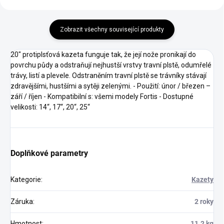
Zobrazit všechny související produkty
20" protiplsťová kazeta funguje tak, že její nože pronikají do
povrchu půdy a odstraňují nejhustší vrstvy travní plstě, odumřelé
trávy, listí a plevele. Odstraněním travní plstě se trávníky stávají
zdravějšími, hustšími a sytěji zelenými. - Použití: únor / březen –
září / říjen - Kompatibilní s: všemi modely Fortis - Dostupné
velikosti: 14“, 17“, 20“, 25“
Doplňkové parametry
Kategorie
:
Kazety
Záruka
:
2 roky
Hmotnost
:
11.2 kg