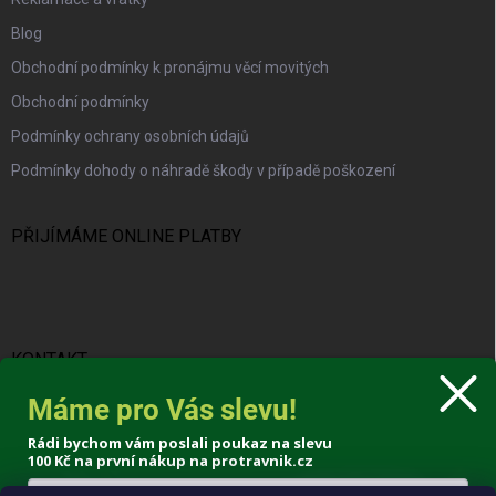
Blog
Obchodní podmínky k pronájmu věcí movitých
Obchodní podmínky
Podmínky ochrany osobních údajů
Podmínky dohody o náhradě škody v případě poškození
PŘIJÍMÁME ONLINE PLATBY
KONTAKT
Máme pro Vás slevu!
info
@
protravnik.cz
Rádi bychom vám poslali poukaz na slevu
+420 724 308 341
100 Kč
na první nákup na protravnik.cz