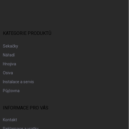
Z
Á
P
A
T
Í
KATEGORIE PRODUKTŮ
Sekačky
Nářadí
Hnojiva
Osiva
Instalace a servis
Půjčovna
INFORMACE PRO VÁS
Kontakt
Reklamace a vratky