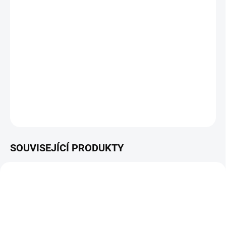
DORUČIT DO:
11.8.2026
−
+
Přidat do košíku
Protiplsťová kazeta (tzv. dethatcher) pro Cobra Fortis 20"
DETAILNÍ INFORMACE
ZEPTAT SE
HLÍDAT
SOUVISEJÍCÍ PRODUKTY
NOVINKA
NOVINKA
ZDARMA
ZDARMA