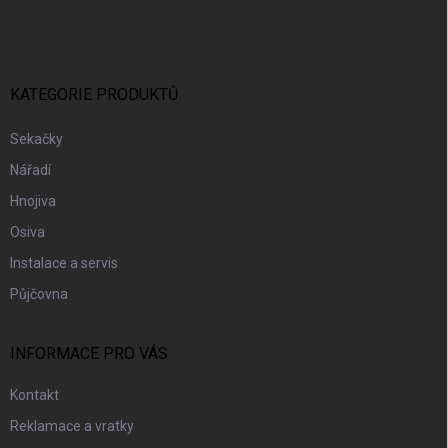
Á
P
A
T
Í
KATEGORIE PRODUKTŮ
Sekačky
Nářadí
Hnojiva
Osiva
Instalace a servis
Půjčovna
INFORMACE PRO VÁS
Kontakt
Reklamace a vratky