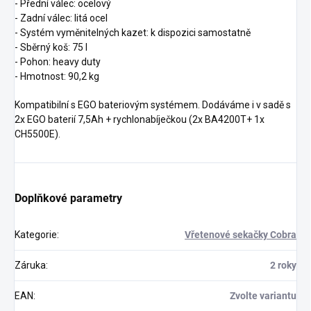
- Přední válec: ocelový
- Zadní válec: litá ocel
- Systém vyměnitelných kazet: k dispozici samostatně
- Sběrný koš: 75 l
- Pohon: heavy duty
- Hmotnost: 90,2 kg
Kompatibilní s EGO bateriovým systémem. Dodáváme i v sadě s
2x EGO baterií 7,5Ah + rychlonabíječkou (2x BA4200T+ 1x
CH5500E).
Doplňkové parametry
Kategorie
:
Vřetenové sekačky Cobra
Záruka
:
2 roky
EAN
:
Zvolte variantu