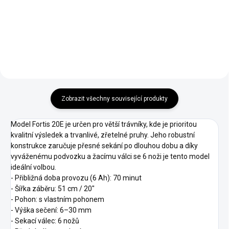
verticut) pro Cobra Fortis 20"
dethatcher) pro Cobra Fortis 20"
Zobrazit všechny související produkty
Model Fortis 20E je určen pro větší trávníky, kde je prioritou
kvalitní výsledek a trvanlivé, zřetelné pruhy. Jeho robustní
konstrukce zaručuje přesné sekání po dlouhou dobu a díky
vyváženému podvozku a žacímu válci se 6 noži je tento model
ideální volbou.
- Přibližná doba provozu (6 Ah): 70 minut
- Šířka záběru: 51 cm / 20"
- Pohon: s vlastním pohonem
- Výška sečení: 6–30 mm
- Sekací válec: 6 nožů