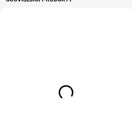
NOVINKA
NOVINKA
SKLADEM
SKLADEM
Cobra FORTIS20"
Cobra FORTIS20"
groomer kazeta
Protiplsťová kazeta
20CXSTVE (51 cm)
20CXDE (51 cm)
14 490 Kč
7 390 Kč
11 975 Kč bez DPH
6 107 Kč bez DPH
Do košíku
Do košíku
Groomer kazeta (tzv. fine turf
Protiplsťová kazeta (tzv.