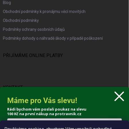
Blog
Obchodní podmínky k pronájmu věcí movitých
Obchodní podmínky
Podmínky ochrany osobních údajů
Podmínky dohody o náhradě škody v případě poškození
PŘIJÍMÁME ONLINE PLATBY
KONTAKT
Máme pro Vás slevu!
info
@
protravnik.cz
Rádi bychom vám poslali poukaz na slevu
+420 724 308 341
100 Kč
na první nákup na protravnik.cz