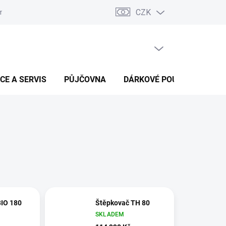
CZK
ínky ochrany osobních údajů
Podmínky dohody o náhradě škody v 
PRÁZDNÝ KOŠÍK
NÁKUPNÍ
KOŠÍK
CE A SERVIS
PŮJČOVNA
DÁRKOVÉ POUKAZY
B
BIO 180
Štěpkovač TH 80
SKLADEM