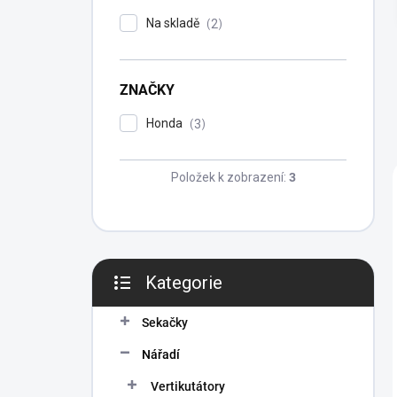
P
Na skladě
2
A
N
E
ZNAČKY
L
Honda
3
Položek k zobrazení:
3
Kategorie
Přeskočit
kategorie
Sekačky
Nářadí
Vertikutátory