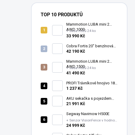
TOP 10 PRODUKTŮ
Mammotion LUBA mini 2
AWD 1000
+ sada nožů 24 ks
33 990 Kč
Cobra Fortis 20" benzínová
vřetenová sekačka
42 190 Kč
FORTIS20B (51 cm)
Mammotion LUBA mini 2
AWD 1500
+ sada nožů 24 ks
41 490 Kč
PROFI Trávníkové hnojivo 18-
06-18+1MgO Léto mini 1-
1 237 Kč
2mm 20kg
AKU sekačka s pojezdem
LM1914E-SP - sada
21 991 Kč
Segway Navimow H500E
+ Senzor VisionFence v hodnotě
7199 Kč + Sada náhradních
24 999 Kč
nožů