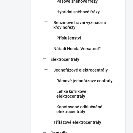
Pásové sněhové frézy
Hybridní sněhové frézy
Benzínové travní vyžínače a
křovinořezy
Příslušenství
Nářadí Honda Versatool™
Elektrocentrály
Jednofázové elektrocentrály
Rámové jednofázové centrály
Lehké kufříkové
elektrocentrály
Kapotované odhlučněné
elektrocentrály
Třífázové elektrocentrály
Čerpadla