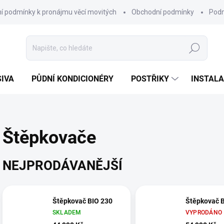
í podmínky k pronájmu věcí movitých
Obchodní podmínky
Podm
Hledat
SIVA
PŮDNÍ KONDICIONÉRY
POSTŘIKY
INSTALA
Štěpkovače
NEJPRODÁVANĚJŠÍ
Štěpkovač BIO 230
Štěpkovač 
SKLADEM
VYPRODÁNO