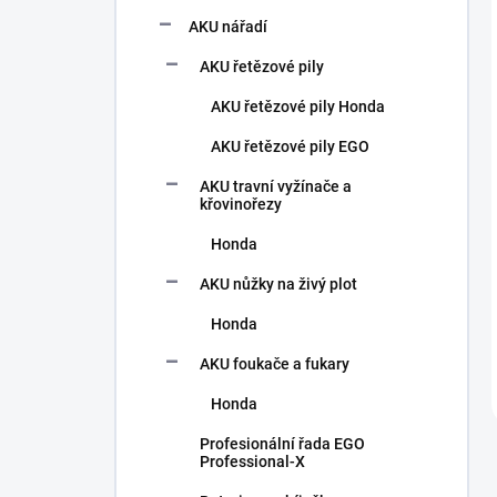
AKU nářadí
AKU řetězové pily
AKU řetězové pily Honda
AKU řetězové pily EGO
AKU travní vyžínače a
křovinořezy
Honda
AKU nůžky na živý plot
Honda
AKU foukače a fukary
Honda
Profesionální řada EGO
Professional-X