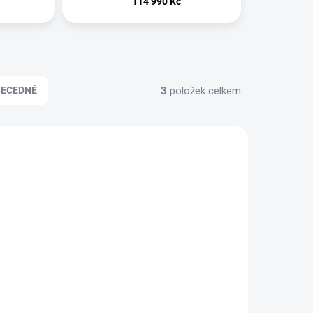
114 990 Kč
3
položek celkem
BECEDNĚ
ZDARMA
ZDARMA