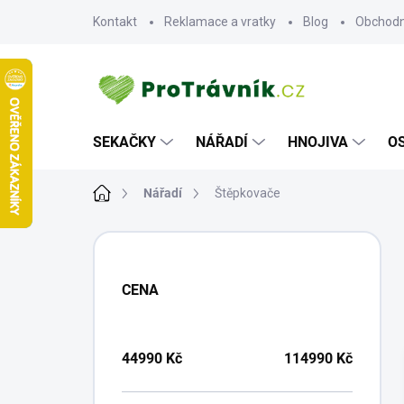
Přejít
Kontakt
Reklamace a vratky
Blog
Obchodn
na
obsah
SEKAČKY
NÁŘADÍ
HNOJIVA
O
Domů
Nářadí
Štěpkovače
P
O
S
CENA
T
R
A
N
44990
Kč
114990
Kč
N
Í