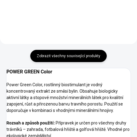
během tří dnů. Při preventivním
výhodou je rozptýlení rosy v
měsíčním použití poskytuje
krátké době.
ochranu před suchými místy až
Liquid Iron obsahuje 4 klíčové
na 30 dní. Je určený k lokálnímu
složky, které společně dosahují
ošetření suchých ploch.
vynikajících výsledků.
Je vhodný pro všechny druhy
Liquid Iron lze aplikovat kdykoli
trávníků, včetně golfových hřišť,
během roku. Podmínkou je
atletických stadionů a domácích
Zobrazit všechny související produkty
suchý, posekaný trávník a
zahrad.
období, kdy nehrozí
Může být také použit na okrasné
bezprostřední déšť.
POWER GREEN Color
rostliny, stromy a keře.
Power Green Color, rostlinný biostimulant je vodný
koncentrovaný extrakt ze směsi bylin. Obsahuje biologicky
aktivní látky a stopové množství minerálních látek pro kvalitní
zapojení, růst a přirozenou barvu travního porostu. Použití se
doporučuje v kombinaci s vhodnými minerálními hnojivy.
Rozsah a způsob použití:
Přípravek je určen pro všechny druhy
trávníků – zahrada, fotbalová hřiště a golfová hřiště. Vhodné pro
ekologické zemědělství.