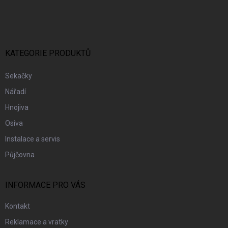
Á
P
A
T
Í
KATEGORIE PRODUKTŮ
Sekačky
Nářadí
Hnojiva
Osiva
Instalace a servis
Půjčovna
INFORMACE PRO VÁS
Kontakt
Reklamace a vratky