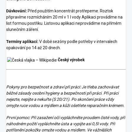
Dávkování:
Před použitím koncentrát protřepeme. Roztok
připravíme rozmícháním 20 ml v 1 l vody Aplikaci provádíme na
list formou postřiku. Listovou aplikaci neprovádíme na přímém
slunečním záření.
Termíny aplikací:
V době sezóny podle potřeby v intervalech
opakování po 14 až 20 dnech.
Český výrobek
Pokyny pro bezpečnost a zdraví při práci: Je třeba zachovávat
běžné zásady osobní hygieny a bezpečnosti při práci. Při práci
nejezte, nepijte a nekuřte (S 20/21). Po skončení práce vždy
omyjte ruce vodou a mýdlem a kůži ošetřete reparačním krémem.
První pomoc: Při zasažení očí vypláchněte proudem čisté vody, při
náhodném požití vypláchněte ústa a vypijte asi 0,5l vody. Při
potřísnění pokožky omyjte vodou a mýdlem. Ve vážnějších