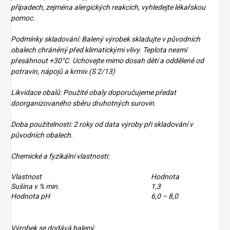
případech, zejména alergických reakcích, vyhledejte lékařskou
pomoc.
Podmínky skladování: Balený výrobek skladujte v původních
obalech chráněný před klimatickými vlivy. Teplota nesmí
přesáhnout +30°C. Uchovejte mimo dosah dětí a odděleně od
potravin, nápojů a krmiv.(S 2/13)
Likvidace obalů: Použité obaly doporučujeme předat
doorganizovaného sběru druhotných surovin.
Doba použitelnosti: 2 roky od data výroby při skladování v
původních obalech.
Chemické a fyzikální vlastnosti:
Vlastnost
Hodnota
Sušina v % min.
1,3
Hodnota pH
6,0 – 8,0
Výrobek se dodává balený.