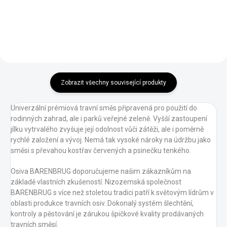
černé rašeliny.
Obsahuje
konopice, hluchavka, kopřiva,
biologicky aktivní a minerální
svlačec, penízek, ostružiník,
látky pro podporu vitality,
jetel, lebeda, pcháč oset atd.).
asimilaci a růstu trávníku.
Nepůsobí na trávy. Jeho použití
Rostlinný biostimulant – zvyšuje
je vhodné také pro mladé
přirozenou obranyschopnost
trávníky. Má velmi rychlý účinek
rostlin vůči abiotickému stresu
.
patrný už po několika
hodinách. První seč po anti-
Zobrazit všechny související produkty
plevelové aplikaci okrasného
trávníku by měla být ponechána
Univerzální prémiová travní směs připravená pro použití do
na trávníku jako mulč nebo
rodinných zahrad, ale i parků veřejné zeleně. Vyšší zastoupení
odstraněna ze zahrádky. Tuto
jílku vytrvalého zvyšuje její odolnost vůči zátěži, ale i poměrně
seč se nedoporučuje
rychlé založení a vývoj. Nemá tak vysoké nároky na údržbu jako
kompostovat. První sekání po
směsi s převahou kostřav červených a psinečku tenkého.
aplikaci se doporučuje nejdříve
za 10 - 14 dní.
Osiva BARENBRUG doporučujeme našim zákazníkům na
účinné látky:
klopyralid,
základě vlastních zkušeností. Nizozemská společnost
fluroxypyr, MCPA
BARENBRUG s více než stoletou tradici patří k světovým lídrům v
velmi rychlý účinek patrný
oblasti produkce travních osiv. Dokonalý systém šlechtění,
už po několika hodinách-2
kontroly a pěstování je zárukou špičkové kvality prodávaných
hodiny po aplikaci už
travních směsí.