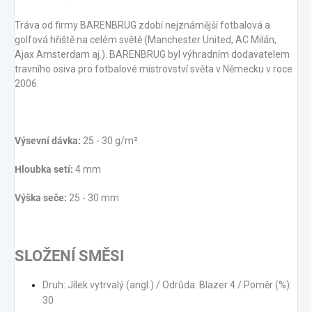
může pršet
vydatnost:
50 ml přípravku
Tráva od firmy BARENBRUG zdobí nejznámější fotbalová a
stačí k přípravě cca 2-5 l
golfová hřiště na celém světě (Manchester United, AC Milán,
aplikační kapaliny (na
Ajax Amsterdam aj.). BARENBRUG byl výhradním dodavatelem
plochu cca 83-125 m²)
travního osiva pro fotbalové mistrovství světa v Německu v roce
součástí balení je
2006.
odměrka pro snadné
dávkování
aplikace v měsících:
3,4,5,6,7,8,9,10
Výsevní dávka:
25 - 30 g/m²
Hloubka setí:
4 mm
Výška seče:
25 - 30 mm
SLOŽENÍ SMĚSI
Druh: Jílek vytrvalý (angl.) / Odrůda: Blazer 4 / Poměr (%):
30