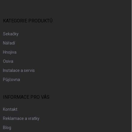
P
A
T
Í
KATEGORIE PRODUKTŮ
Sekačky
Nářadí
Hnojiva
Osiva
Instalace a servis
Půjčovna
INFORMACE PRO VÁS
Kontakt
Reklamace a vratky
Blog