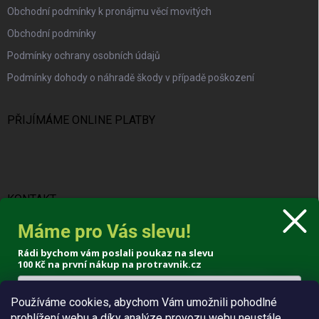
Obchodní podmínky k pronájmu věcí movitých
Obchodní podmínky
Podmínky ochrany osobních údajů
Podmínky dohody o náhradě škody v případě poškození
PŘIJÍMÁME ONLINE PLATBY
KONTAKT
Máme pro Vás slevu!
info
@
protravnik.cz
Rádi bychom vám poslali poukaz na slevu
+420 724 308 341
100 Kč
na první nákup na protravnik.cz
Používáme cookies, abychom Vám umožnili pohodlné
prohlížení webu a díky analýze provozu webu neustále