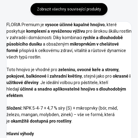
Zobrazit všechny související produkty
FLORIA Premium je
vysoce účinné kapalné hnojivo
, které
poskytuje
komplexní a vyváženou výživu
pro širokou škálu rostlin
v zahradě i domácnosti. Díky kombinaci
rychle a dlouhodobě
působícího dusíku
a obsaženým
mikroprvkům v chelátové
formě
přispívá k celkovému zdraví, vitalitě a růstové dynamice
všech typů rostlin.
Toto hnojivo je vhodné pro
zeleninu, ovocné keře a stromy,
pokojové, balkónové i zahradní květiny
, stejně jako pro
okrasné i
užitkové dřeviny
. Je ideální volbou pro pěstitele, kteří
hledají
účinné a snadno aplikovatelné hnojivo s dlouhodobým
efektem
.
Složení:
NPK 5-4-7 + 4,7 % síry (S) + mikroprvky (bór, měď,
železo, mangan, molybden, zinek) – vše ve formě, která
je
okamžitě dostupná pro rostliny
.
Hlavní výhody