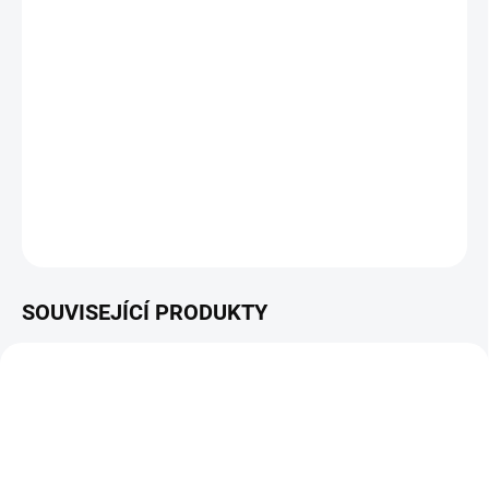
11.8.2026
−
+
Přidat do košíku
Kapalné hnojivo pro celou zahradu – univerzální výživa s
dlouhodobým účinkem
DETAILNÍ INFORMACE
ZEPTAT SE
HLÍDAT
SOUVISEJÍCÍ PRODUKTY
POSLEDNÍ KUS