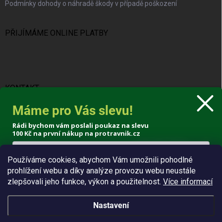
Podmínky dohody o náhradě škody v případě poškození
PŘIJÍMÁME ONLINE PLATBY
KONTAKT
Máme pro Vás slevu!
info
@
protravnik.cz
Rádi bychom vám poslali poukaz na slevu
+420 724 308 341
100 Kč
na první nákup na protravnik.cz
Používáme cookies, abychom Vám umožnili pohodlné
prohlížení webu a díky analýze provozu webu neustále
Poslat voucher
zlepšovali jeho funkce, výkon a použitelnost.
Více informací
Zásady zpracování osobních údajů
Nastavení
Copyright 2026
ProTrávník
. Všechna práva vyhrazena.