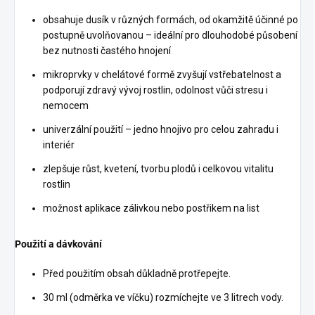
obsahuje dusík v různých formách, od okamžitě účinné po
postupně uvolňovanou – ideální pro dlouhodobé působení
bez nutnosti častého hnojení
mikroprvky v chelátové formě zvyšují vstřebatelnost a
podporují zdravý vývoj rostlin, odolnost vůči stresu i
nemocem
univerzální použití – jedno hnojivo pro celou zahradu i
interiér
zlepšuje růst, kvetení, tvorbu plodů i celkovou vitalitu
rostlin
možnost aplikace zálivkou nebo postřikem na list
Použití a dávkování
Před použitím obsah důkladně protřepejte.
30 ml (odměrka ve víčku) rozmíchejte ve 3 litrech vody.