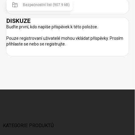
Bezpečnostní list (907.9 kB)
DISKUZE
Buďte první, kdo napíše příspěvek k této položce.
Pouze registrovaní uživatelé mohou vkládat příspěvky. Prosím
přihlaste se
nebo se
registrujte
.
Z
Á
P
A
T
Í
KATEGORIE PRODUKTŮ