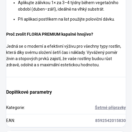
Aplikujte zálivkou 1× za 3–4 týdny během vegetačního
období (duben–září), ideálně na vlhký substrát.
Při aplikaci postřikem na list použijte poloviční dávku.
Proč zvolit FLORIA PREMIUM kapalné hnojivo?
Jedná se o moderní a efektivní výživu pro všechny typy rostlin,
která díky svému složení šetří čas i náklady. Vyvážený poměr
živin a stopových prvků zajistí, že vaše rostliny budou růst
zdravě, odolně a s maximální estetickou hodnotou.
Doplňkové parametry
Kategorie
:
Šetrné přípravky
EAN
:
8592542015830