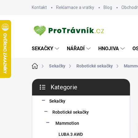
Přejít
Kontakt
Reklamace a vratky
Blog
Obchodn
na
obsah
SEKAČKY
NÁŘADÍ
HNOJIVA
O
Domů
Sekačky
Robotické sekačky
Mammo
P
Kategorie
O
Přeskočit
S
kategorie
T
Sekačky
R
Robotické sekačky
A
N
Mammotion
N
LUBA 3 AWD
Í