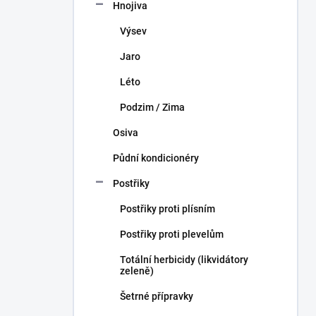
Hnojiva
Výsev
Jaro
Léto
Podzim / Zima
Osiva
Půdní kondicionéry
Postřiky
Postřiky proti plísním
Postřiky proti plevelům
Totální herbicidy (likvidátory
zeleně)
Šetrné přípravky