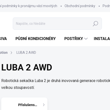
í podmínky k pronájmu věcí movitých
Obchodní podmínky
Podm
Hledat
SIVA
PŮDNÍ KONDICIONÉRY
POSTŘIKY
INSTALA
tion
LUBA 2 AWD
LUBA 2 AWD
Robotická sekačka Luba 2 je druhá inovovaná generace robotic
velkou stoupavostí.
Příslušenství