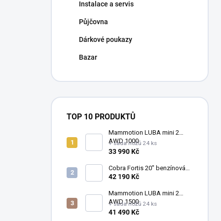
Instalace a servis
Půjčovna
Dárkové poukazy
Bazar
TOP 10 PRODUKTŮ
Mammotion LUBA mini 2
AWD 1000
+ sada nožů 24 ks
33 990 Kč
Cobra Fortis 20" benzínová
vřetenová sekačka
42 190 Kč
FORTIS20B (51 cm)
Mammotion LUBA mini 2
AWD 1500
+ sada nožů 24 ks
41 490 Kč