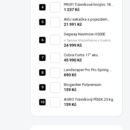
PROFI Trávníkové hnojivo 18-
06-18+1MgO Léto mini 1-
1 237 Kč
2mm 20kg
AKU sekačka s pojezdem
LM1914E-SP - sada
21 991 Kč
Segway Navimow H500E
+ Senzor VisionFence v hodnotě
7199 Kč + Sada náhradních
24 999 Kč
nožů
Cobra Fortis 17" aku
vřetenová sekačka
45 990 Kč
FORTIS17E (43 cm)
Landscaper Pro Pro Spring &
Summer
690 Kč
Biogarden Polyversum
159 Kč
AGRO Trávníkový PÍSEK 25 kg
159 Kč