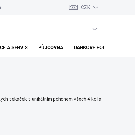
CZK
ínky ochrany osobních údajů
Podmínky dohody o náhradě škody v 
PRÁZDNÝ KOŠÍK
NÁKUPNÍ
KOŠÍK
CE A SERVIS
PŮJČOVNA
DÁRKOVÉ POUKAZY
B
kých sekaček s unikátním pohonem všech 4 kol a