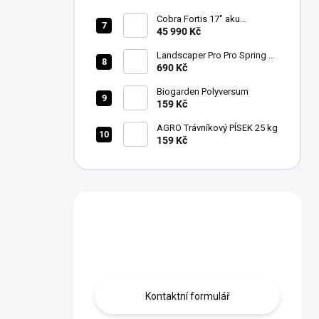
nožů
Cobra Fortis 17" aku
vřetenová sekačka
45 990 Kč
FORTIS17E (43 cm)
Landscaper Pro Pro Spring &
Summer
690 Kč
Biogarden Polyversum
159 Kč
AGRO Trávníkový PÍSEK 25 kg
159 Kč
Máte otázku?
Obráťte se na nás.
Kontaktní formulář