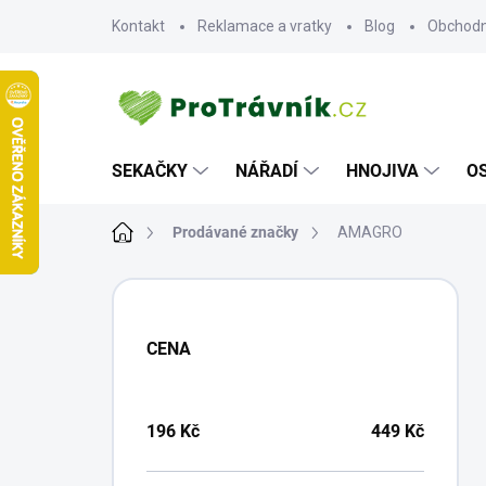
Přejít
Kontakt
Reklamace a vratky
Blog
Obchodn
na
obsah
SEKAČKY
NÁŘADÍ
HNOJIVA
O
Domů
Prodávané značky
AMAGRO
P
O
S
CENA
T
R
A
N
196
Kč
449
Kč
N
Í