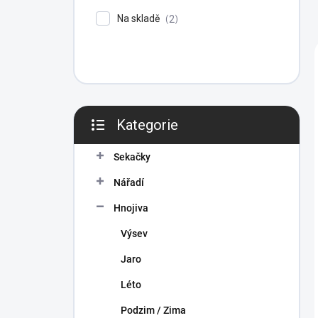
P
Na skladě
2
A
N
E
L
Kategorie
Přeskočit
kategorie
Sekačky
Nářadí
Hnojiva
Výsev
Jaro
Léto
Podzim / Zima