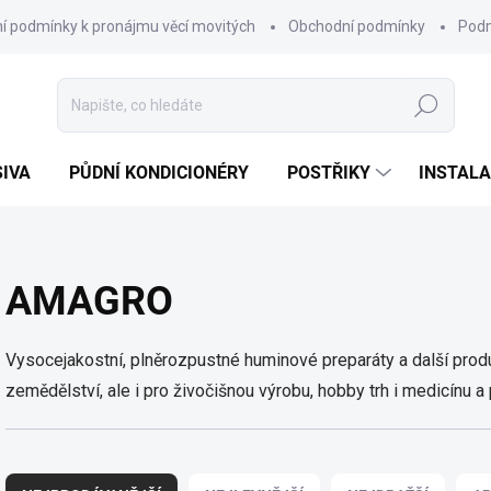
í podmínky k pronájmu věcí movitých
Obchodní podmínky
Podm
Hledat
SIVA
PŮDNÍ KONDICIONÉRY
POSTŘIKY
INSTALA
AMAGRO
Vysocejakostní, plněrozpustné huminové preparáty a další prod
zemědělství, ale i pro živočišnou výrobu, hobby trh i medicínu a
Ř
A