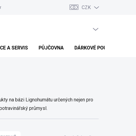
CZK
ínky ochrany osobních údajů
Podmínky dohody o náhradě škody v 
PRÁZDNÝ KOŠÍK
NÁKUPNÍ
KOŠÍK
CE A SERVIS
PŮJČOVNA
DÁRKOVÉ POUKAZY
B
ukty na bázi Lignohumátu určených nejen pro
 potravinářský průmysl.