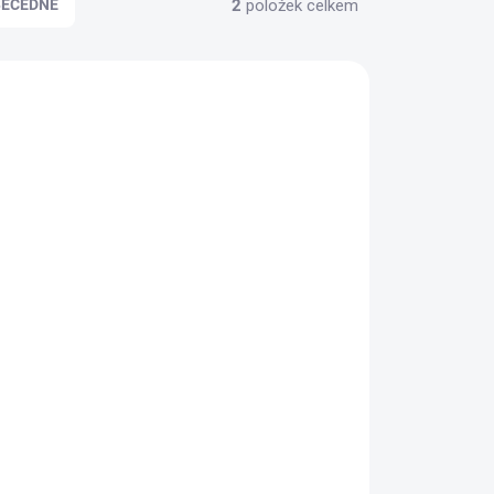
2
položek celkem
BECEDNĚ
DARMA
ADEM
1L