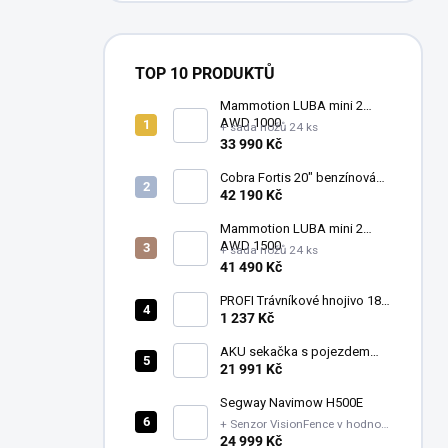
TOP 10 PRODUKTŮ
Mammotion LUBA mini 2
AWD 1000
+ sada nožů 24 ks
33 990 Kč
Cobra Fortis 20" benzínová
vřetenová sekačka
42 190 Kč
FORTIS20B (51 cm)
Mammotion LUBA mini 2
AWD 1500
+ sada nožů 24 ks
41 490 Kč
PROFI Trávníkové hnojivo 18-
06-18+1MgO Léto mini 1-
1 237 Kč
2mm 20kg
AKU sekačka s pojezdem
LM1914E-SP - sada
21 991 Kč
Segway Navimow H500E
+ Senzor VisionFence v hodnotě
7199 Kč + Sada náhradních
24 999 Kč