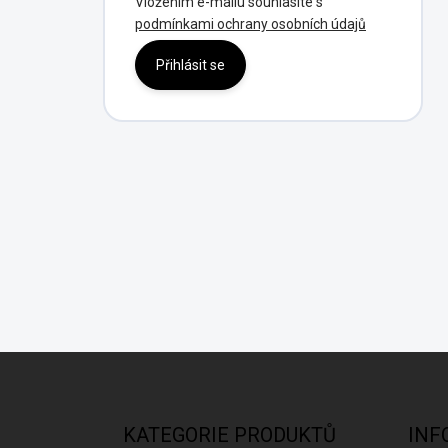
Vložením e-mailu souhlasíte s
podmínkami ochrany osobních údajů
Přihlásit se
Z
Á
P
A
KATEGORIE PRODUKTŮ
INF