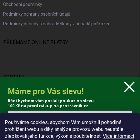
Obchodní podmínky
Podmínky ochrany osobních údajů
Podmínky dohody o náhradě škody v případě poškození
PŘIJÍMÁME ONLINE PLATBY
KONTAKT
Máme pro Vás slevu!
info
@
protravnik.cz
Rádi bychom vám poslali poukaz na slevu
+420 724 308 341
100 Kč
na první nákup na protravnik.cz
Používáme cookies, abychom Vám umožnili pohodlné
prohlížení webu a díky analýze provozu webu neustále
Poslat voucher
zlepšovali jeho funkce, výkon a použitelnost.
Více informací