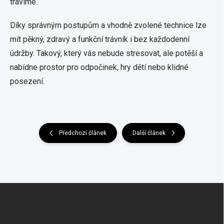
trávíme.
Díky správným postupům a vhodně zvolené technice lze
mít pěkný, zdravý a funkční trávník i bez každodenní
údržby. Takový, který vás nebude stresovat, ale potěší a
nabídne prostor pro odpočinek, hry dětí nebo klidné
posezení.
Předchozí článek
Další článek
Z
Á
P
A