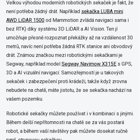
Velkou výhodou moderních robotických sekaček je fakt, že
není potřeba žádný drát. Například
sekačka LUBA mini
AWD LiDAR 1500
od Mammotion zvládá navigaci sama i
bez RTK) díky systému 3D LiDAR a AI Vision. Ten jí
umožňuje přesně rozpoznat překážky až na vzdálenost 30
metrů, navíc není potřeba žádná RTK stanice ani obvodový
drát. Známou značkou mezi robotickými sekačkami je
Segway, například model
Segway Navimow X315E
s GPS,
3D a AI vizuální navigací. Samozřejmostí je u takových
sekaček i zabezpečení proti krádeži, takže když zrovna
nebudete na chatě, máte jistotu, že se sekačka nachází na
vašem pozemku.
Robotické sekačky můžete používat i v kombinaci s jinými.
Během delší nepřítomnosti na chatě se za vás postará
robot, a během vaší návštěvy pak můžete dosekat ručně
např. strunovou sekačkou.