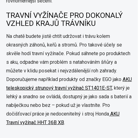
rovnoměrnější sečení.
TRAVNÍ VYŽÍNAČE PRO DOKONALÝ
VZHLED KRAJŮ TRÁVNÍKU
Na chatě budete jistě chtít udržovat i trávu kolem
okrasných záhonů, keřů a stromů. Pro takové účely se
skvěle hodí travní vyžínače. Pokud sáhnete po produktech
s aku, odpadne vám problém s natahováním šňůry a
můžete v klidu posekat i nejvzdálenější roh zahrady.
Doporučujeme například produkty od značky EGO jako
AKU
teleskopický strunový travní vyžínač ST1401E-ST
, který je
lehký a snadno se ovládá, dostupný je jako sada s baterií a
nabíječkou nebo bez – pokud už je vlastníte. Pro
dočišťovací práce je nedocenitelný i stroj Honda
AKU
Travní vyžínač HHT 36B XB
.