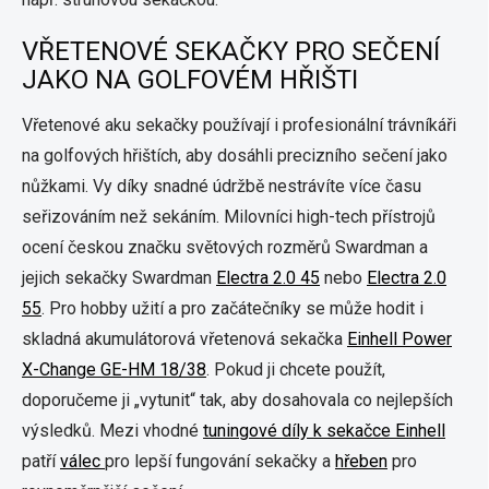
VŘETENOVÉ SEKAČKY PRO SEČENÍ
JAKO NA GOLFOVÉM HŘIŠTI
Vřetenové aku sekačky používají i profesionální trávníkáři
na golfových hřištích, aby dosáhli precizního sečení jako
nůžkami. Vy díky snadné údržbě nestrávíte více času
seřizováním než sekáním. Milovníci high-tech přístrojů
ocení českou značku světových rozměrů Swardman a
jejich sekačky Swardman
Electra 2.0 45
nebo
Electra 2.0
55
. Pro hobby užití a pro začátečníky se může hodit i
skladná akumulátorová vřetenová sekačka
Einhell Power
X-Change GE-HM 18/38
. Pokud ji chcete použít,
doporučeme ji „vytunit“ tak, aby dosahovala co nejlepších
výsledků. Mezi vhodné
tuningové díly k sekačce Einhell
patří
válec
pro lepší fungování sekačky a
hřeben
pro