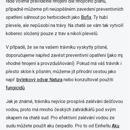
řadě volíme pravidelné hnojení dle hnojícího plánu,
případně můžeme při neúspěšném zavedení preventivních
opatření sáhnout po herbicidech jako
Bofix
. Ty hubí
plevele, ale nepůsobí na trávy. Na chatě se vám tak vytvoří
koberec složený pouze z trav a nikoli plevelů.
V případě, že se na vašem trávníku vyskytly plísně,
doporučujeme napřed zavést preventivní opatření (jako mj.
vhodné hnojení a provzdušňování). Pokud má váš trávník i
přesto sklon k plísním, můžeme jít přírodní cestou jako
např.
bylinkový odvar Natura
nebo konzultovat použití
fungicidů
.
Jak je známé, trávníku nejvíce prospívá zalévání dešťovou
vodou, proto má mnoho českých zahrádkářů pod svým
okapem na chatě sud. Pro efektivní zalévání vodou ze
sudu můžete použít aku čerpadlo. Pro to od Einhellu
Aku