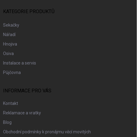
T
Í
KATEGORIE PRODUKTŮ
Sekačky
Nářadí
Hnojiva
Osiva
Instalace a servis
Půjčovna
INFORMACE PRO VÁS
Kontakt
Reklamace a vratky
Blog
Obchodní podmínky k pronájmu věcí movitých