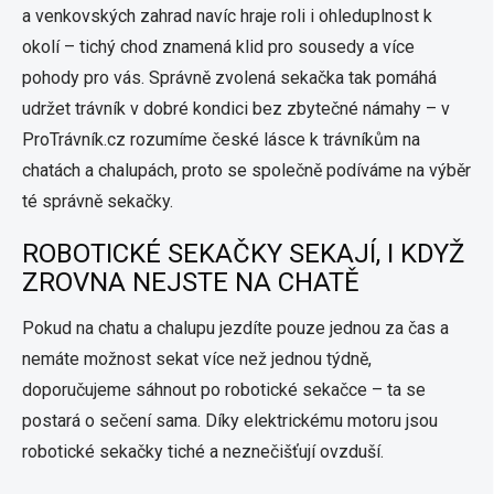
a venkovských zahrad navíc hraje roli i ohleduplnost k
okolí – tichý chod znamená klid pro sousedy a více
pohody pro vás. Správně zvolená sekačka tak pomáhá
udržet trávník v dobré kondici bez zbytečné námahy – v
ProTrávník.cz rozumíme české lásce k trávníkům na
chatách a chalupách, proto se společně podíváme na výběr
té správně sekačky.
ROBOTICKÉ SEKAČKY SEKAJÍ, I KDYŽ
ZROVNA NEJSTE NA CHATĚ
Pokud na chatu a chalupu jezdíte pouze jednou za čas a
nemáte možnost sekat více než jednou týdně,
doporučujeme sáhnout po robotické sekačce – ta se
postará o sečení sama. Díky elektrickému motoru jsou
robotické sekačky tiché a neznečišťují ovzduší.