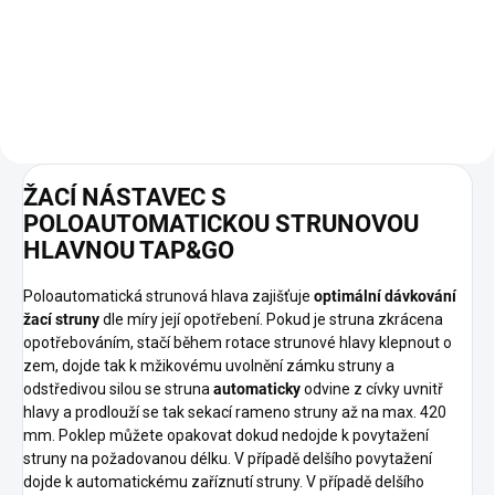
sekacími noži a zabudovaným
mulčovacím systémem,
plynulou změnou rychlosti
pojezdu, silným motorem a
snadným ovládáním. Svou
velikostí usnadní likvidaci a úklid
travnatého porostu na velkých
pozemcích o rozloze do 2000
m².
ŽACÍ NÁSTAVEC S
POLOAUTOMATICKOU STRUNOVOU
HLAVNOU TAP&GO
Poloautomatická strunová hlava zajišťuje
optimální dávkování
žací struny
dle míry její opotřebení. Pokud je struna zkrácena
opotřebováním, stačí během rotace strunové hlavy klepnout o
zem, dojde tak k mžikovému uvolnění zámku struny a
odstředivou silou se struna
automaticky
odvine z cívky uvnitř
hlavy a prodlouží se tak sekací rameno struny až na max. 420
mm. Poklep můžete opakovat dokud nedojde k povytažení
struny na požadovanou délku. V případě delšího povytažení
dojde k automatickému zaříznutí struny. V případě delšího