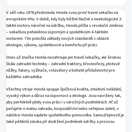
V září roku 1978 představila Honda svou první travní sekačku na
evropském trhu. V době, kdy byly běžné hlučné a neekologické 2-
taktní motory náročné na údržbu, Honda přišla s revoluční změnou
– sekačkou poháněnou úsporným a spolehlivým 4-taktním
motorem. Tím položila základy nových standardů v oblasti
ekologie, výkonu, spolehlivosti a komfortu při práci.
Dnes už značka Honda nezahrnuje jen travní sekačky, ale širokou
škálu zahradní techniky – zahradní traktory, křovinořezy, plotové
nůžky, fukary, vyžínače, rotavátory a bohaté příslušenství pro
každého zahradníka.
Všechny stroje Honda spojuje špičková kvalita, intuitivní ovládání,
vysoký výkon a důraz na úspornost a ekologii. Jsou navrženy tak,
aby perfektně plnily svou práci i v náročných podmínkách. Ať už
pečujete o malou zahradu, hospodářství nebo veřejnou zeleň, v
nabídce Honda najdete spolehlivého pomocníka. Samozřejmostí je
také pětiletá záruka při dodržení podmínek údržby a provozu.