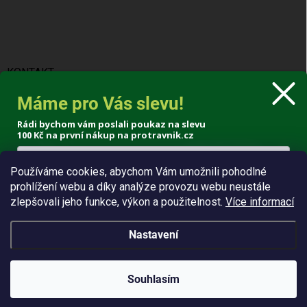
KONTAKT
Máme pro Vás slevu!
info
@
protravnik.cz
Rádi bychom vám poslali poukaz na slevu
+420 724 308 341
100 Kč
na první nákup na protravnik.cz
Používáme cookies, abychom Vám umožnili pohodlné
prohlížení webu a díky analýze provozu webu neustále
Poslat voucher
zlepšovali jeho funkce, výkon a použitelnost.
Více informací
Zásady zpracování osobních údajů
Nastavení
Copyright 2026
ProTrávník
. Všechna práva vyhrazena.
Souhlasím
Odstoupit od smlouvy