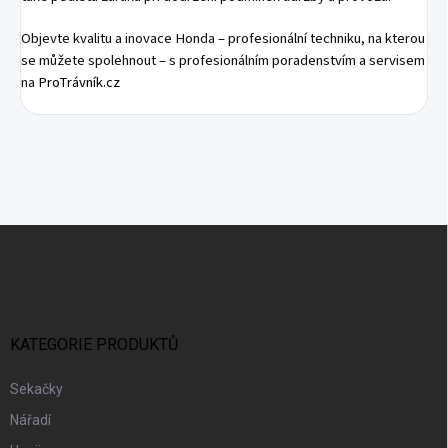
Objevte kvalitu a inovace Honda – profesionální techniku, na kterou
se můžete spolehnout – s profesionálním poradenstvím a servisem
na
ProTrávník.cz
Z
Á
P
A
T
Í
KATEGORIE PRODUKTŮ
Sekačky
Nářadí