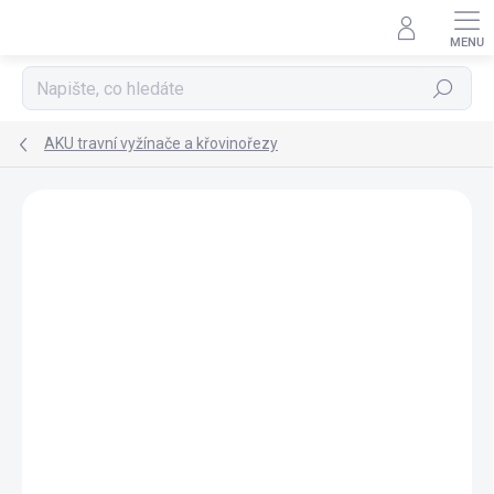
Přejít
na
obsah
Hledat
AKU travní vyžínače a křovinořezy
ZNAČKA:
HONDA