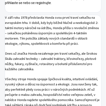
přihlaste se
nebo se
registrujte
.
V září roku 1978 představila Honda svou první travní sekačku na
evropském trhu. V době, kdy byly běžné hlučné a neekologické 2-
taktní motory náročné na údržbu, Honda přišla s revoluční změnou
– sekačkou poháněnou úsporným a spolehlivým 4-taktním
motorem. Tím položila základy nových standardů v oblasti
ekologie, výkonu, spolehlivosti a komfortu při práci.
Dnes už značka Honda nezahrnuje jen travní sekačky, ale širokou
škálu zahradní techniky – zahradní traktory, křovinořezy, plotové
nůžky, fukary, vyžínače, rotavátory a bohaté příslušenství pro
každého zahradníka.
Všechny stroje Honda spojuje špičková kvalita, intuitivní ovládání,
vysoký výkon a důraz na úspornost a ekologii. Jsou navrženy tak,
aby perfektně plnily svou práci i v náročných podmínkách. Ať už
pečujete o malou zahradu, hospodářství nebo veřejnou zeleň, v
nabídce Honda najdete spolehlivého pomocníka. Samozřejmostí je
také pětiletá záruka při dodržení podmínek údržby a provozu.