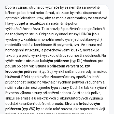
Dobrá vyžínací struna do vyžínače by se neměla samovolně
během práce trhat nebo lámat, ale zase by měla disponovat
optimální elesticitou tak, aby se mohla automaticky ze strunové
hlavy odvíjet a nezatěžovala nadměrně pohon
vyžínače/křovinořezu. Toto hrozí při používání neoriginálních či
neznačkových strun. Originální vyžínací struny HONDA jsou
vyrobeny z kvalitních monofilamentových (jednovláknových)
materiálů na bázi kombinace tří polymerů, tzn., že struna má
homogenní strukturu, je povrchově velmi kluzká, nevsakuje
tekutiny a proto vyniká vysokou otěruvzdorností a odolností. Na
výběr máme
strunu s kulatým průřezem
(typ RL) vhodnou pro
použití po celý rok.
Struna s průřezem ve tvaru ∞, tzv.
krouceným průřezem
(typ SL), vyniká sníženou aerodynamickou
hlučností. Efekt spirálového zkoucení struny spočívá v lepší
průchodnosti sekacího vlákna při rychlém pohybu vzduchem a
nižším vibracím než u jiného typu struny. Dochází tak ke zvýšení
řezného výkonu struny při snížení odporu. Šetří se tak palivo,
snižují se emise a u elektrických či akumulátorových vyžínačů
dochází ke snížení odběru el. proudu.
Struna s hvězdicovým
průřezem
(typ WX) by se dala také nazvat jako superostrá. Její