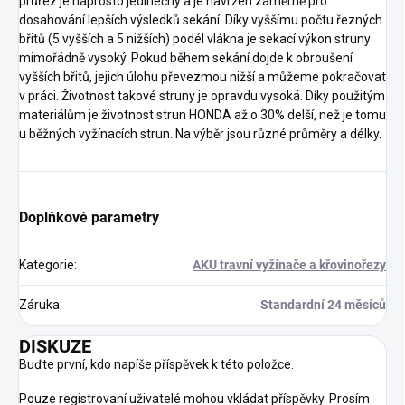
průřez je naprosto jedinečný a je navržen záměrně pro
dosahování lepších výsledků sekání. Díky vyššímu počtu řezných
břitů (5 vyšších a 5 nižších) podél vlákna je sekací výkon struny
mimořádně vysoký. Pokud během sekání dojde k obroušení
vyšších břitů, jejich úlohu převezmou nižší a můžeme pokračovat
v práci. Životnost takové struny je opravdu vysoká. Díky použitým
materiálům je životnost strun HONDA až o 30% delší, než je tomu
u běžných vyžínacích strun. Na výběr jsou různé průměry a délky.
Doplňkové parametry
Kategorie
:
AKU travní vyžínače a křovinořezy
Záruka
:
Standardní 24 měsíců
DISKUZE
Buďte první, kdo napíše příspěvek k této položce.
Pouze registrovaní uživatelé mohou vkládat příspěvky. Prosím