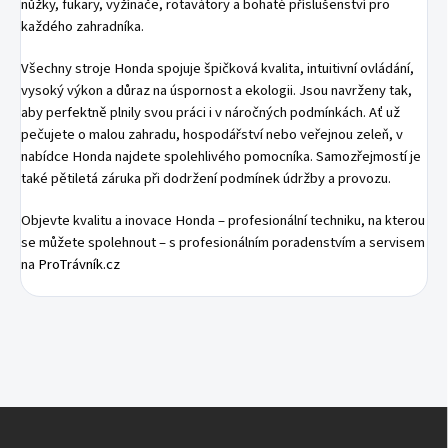
nůžky, fukary, vyžínače, rotavátory a bohaté příslušenství pro
každého zahradníka.
Všechny stroje Honda spojuje špičková kvalita, intuitivní ovládání,
vysoký výkon a důraz na úspornost a ekologii. Jsou navrženy tak,
aby perfektně plnily svou práci i v náročných podmínkách. Ať už
pečujete o malou zahradu, hospodářství nebo veřejnou zeleň, v
nabídce Honda najdete spolehlivého pomocníka. Samozřejmostí je
také pětiletá záruka při dodržení podmínek údržby a provozu.
Objevte kvalitu a inovace Honda – profesionální techniku, na kterou
se můžete spolehnout – s profesionálním poradenstvím a servisem
na
ProTrávník.cz
Z
Á