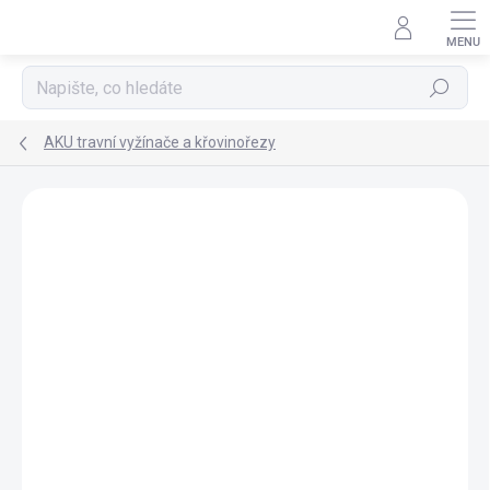
Přejít
na
obsah
Hledat
AKU travní vyžínače a křovinořezy
ZNAČKA:
HONDA