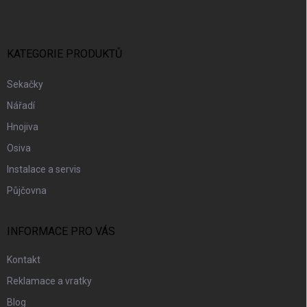
P
A
T
Í
KATEGORIE PRODUKTŮ
Sekačky
Nářadí
Hnojiva
Osiva
Instalace a servis
Půjčovna
INFORMACE PRO VÁS
Kontakt
Reklamace a vratky
Blog