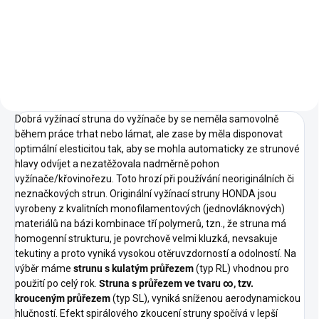
strunová hlava „BUMP & FEED“
se systémem postupného
uvolňování žací struny pro
křovinořez Honda UMK
425/435/450 E UEET/LEET.
Tento systém umožňuje, že
nylonová žací struna namotaná
na cívce poloautomatické
strunové hlavy se v případě
Dobrá vyžínací struna do vyžínače by se neměla samovolně
potřeby automaticky prodlouží
během práce trhat nebo lámat, ale zase by měla disponovat
odstředivou silou při pouhém
optimální elesticitou tak, aby se mohla automaticky ze strunové
poklepu strunovou hlavou za
hlavy odvíjet a nezatěžovala nadměrně pohon
chodu o zem. Je určena pro
vyžínače/křovinořezu. Toto hrozí při používání neoriginálních či
těžké vysekávací práce s
neznačkových strun. Originální vyžínací struny HONDA jsou
vyžínací strunou max. 3,0 mm.
vyrobeny z kvalitních monofilamentových (jednovláknových)
Doplnění vyžínací struny bez
materiálů na bázi kombinace tří polymerů, tzn., že struna má
demontáže strunové hlavy.
homogenní strukturu, je povrchově velmi kluzká, nevsakuje
tekutiny a proto vyniká vysokou otěruvzdorností a odolností. Na
výběr máme
strunu s kulatým průřezem
(typ RL) vhodnou pro
použití po celý rok.
Struna s průřezem ve tvaru ∞, tzv.
krouceným průřezem
(typ SL), vyniká sníženou aerodynamickou
hlučností. Efekt spirálového zkoucení struny spočívá v lepší