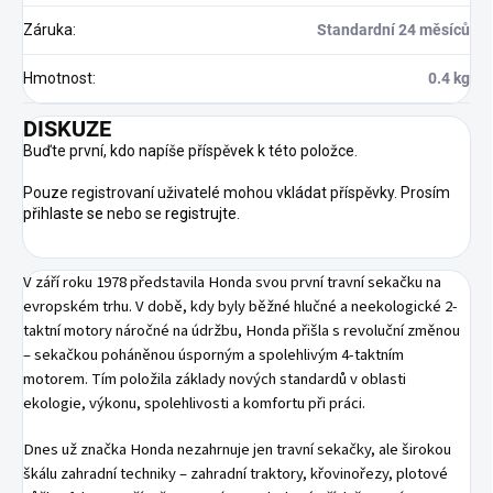
Záruka
:
Standardní 24 měsíců
Hmotnost
:
0.4 kg
DISKUZE
Buďte první, kdo napíše příspěvek k této položce.
Pouze registrovaní uživatelé mohou vkládat příspěvky. Prosím
přihlaste se
nebo se
registrujte
.
V září roku 1978 představila Honda svou první travní sekačku na
evropském trhu. V době, kdy byly běžné hlučné a neekologické 2-
taktní motory náročné na údržbu, Honda přišla s revoluční změnou
– sekačkou poháněnou úsporným a spolehlivým 4-taktním
motorem. Tím položila základy nových standardů v oblasti
ekologie, výkonu, spolehlivosti a komfortu při práci.
Dnes už značka Honda nezahrnuje jen travní sekačky, ale širokou
škálu zahradní techniky – zahradní traktory, křovinořezy, plotové