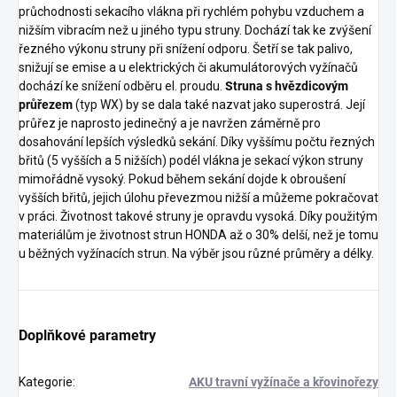
průchodnosti sekacího vlákna při rychlém pohybu vzduchem a
nižším vibracím než u jiného typu struny. Dochází tak ke zvýšení
řezného výkonu struny při snížení odporu. Šetří se tak palivo,
snižují se emise a u elektrických či akumulátorových vyžínačů
dochází ke snížení odběru el. proudu.
Struna s hvězdicovým
průřezem
(typ WX) by se dala také nazvat jako superostrá. Její
průřez je naprosto jedinečný a je navržen záměrně pro
dosahování lepších výsledků sekání. Díky vyššímu počtu řezných
břitů (5 vyšších a 5 nižších) podél vlákna je sekací výkon struny
mimořádně vysoký. Pokud během sekání dojde k obroušení
vyšších břitů, jejich úlohu převezmou nižší a můžeme pokračovat
v práci. Životnost takové struny je opravdu vysoká. Díky použitým
materiálům je životnost strun HONDA až o 30% delší, než je tomu
u běžných vyžínacích strun. Na výběr jsou různé průměry a délky.
Doplňkové parametry
Kategorie
:
AKU travní vyžínače a křovinořezy