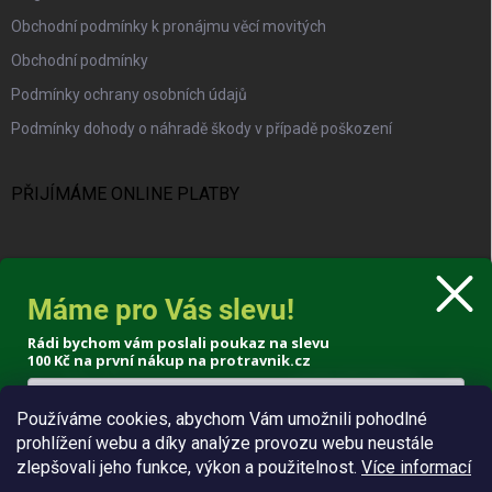
Obchodní podmínky k pronájmu věcí movitých
Obchodní podmínky
Podmínky ochrany osobních údajů
Podmínky dohody o náhradě škody v případě poškození
PŘIJÍMÁME ONLINE PLATBY
Máme pro Vás slevu!
KONTAKT
Rádi bychom vám poslali poukaz na slevu
100 Kč
na první nákup na protravnik.cz
info
@
protravnik.cz
+420 724 308 341
Používáme cookies, abychom Vám umožnili pohodlné
prohlížení webu a díky analýze provozu webu neustále
Poslat voucher
zlepšovali jeho funkce, výkon a použitelnost.
Více informací
Zásady zpracování osobních údajů