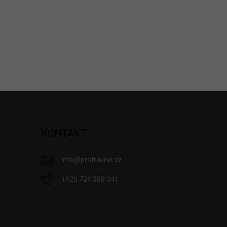
KONTAKT
info
@
protravnik.cz
+420 724 308 341