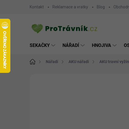
Přejít
Kontakt
Reklamace a vratky
Blog
Obchodn
na
obsah
SEKAČKY
NÁŘADÍ
HNOJIVA
O
Domů
Nářadí
AKU nářadí
AKU travní vyží
ZNAČKA:
HONDA