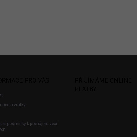
ORMACE PRO VÁS
PŘIJÍMÁME ONLINE
PLATBY
kt
mace a vratky
dní podmínky k pronájmu věcí
ých