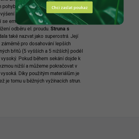
ém pohybu vzduchem a nižším vibracím
Chci zaslat poukaz
 zvýšení řezného výkonu struny při
jí se emise a u elektrických či
žení odběru el. proudu.
Struna s
ala také nazvat jako superostrá. Její
en záměrně pro dosahování lepších
ých břitů (5 vyšších a 5 nižších) podél
ě vysoký. Pokud během sekání dojde k
řevezmou nižší a můžeme pokračovat v
u vysoká. Díky použitým materiálům je
ž je tomu u běžných vyžínacích strun.