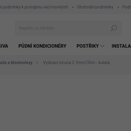
í podmínky k pronájmu věcí movitých
Obchodní podmínky
Podm
Hledat
SIVA
PŮDNÍ KONDICIONÉRY
POSTŘIKY
INSTALA
nače a křovinořezy
Vyžínací struna 2.7mm/35m - kulatá
258 Kč
213 Kč bez DPH
Měrná
SKLADEM
cena:
MŮŽEME DORUČIT DO:
11.8.2