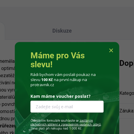
Diskuze
Máme pro Vás
e neměla samovolně během práce trhat
Dop
slevu!
optimální elesticitou tak, aby se mohla
Rádi bychom vám poslali poukaz na
a nezatěžovala nadměrně pohon
slevu
100 Kč
na první nákup na
žívání neoriginálních či neznačkových
protravnik.cz
sou vyrobeny z kvalitních
Katego
Kam máme voucher poslat?
eriálů na bázi kombinace tří polymerů,
je povrchově velmi kluzká, nevsakuje
Záruka
dorností a odolností. Na výběr máme
dnou pro použití po celý rok.
Struna s
Odesláním formuláře souhlasíte se
zasíláním
obchodních sdělení a zpracováním osobních údajů
.
průřezem
(typ SL), vyniká sníženou
Sleva platí při nákupu nad 1 000 Kč.
vého zkoucení struny spočívá v lepší