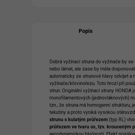
Popis
Dobrá vyžínací struna do vyžínače by s
nebo lámat, ale zase by měla disponovat 
automaticky ze strunové hlavy odvíjet 
vyžínače/křovinořezu. Toto hrozí při pou
strun. Originální vyžínací struny HONDA j
monofilamentových (jednovláknových) mat
tzn., že struna má homogenní strukturu, 
tekutiny a proto vyniká vysokou otěruvz
strunu s kulatým průřezem
(typ RL) vho
průřezem ve tvaru ∞, tzv. krouceným 
aerodynamickou hlučností. Efekt spirálo