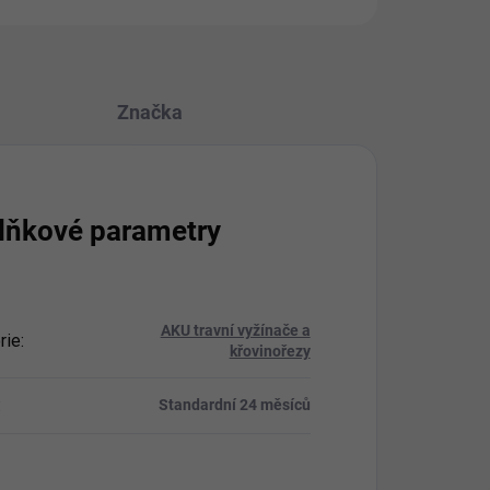
Značka
lňkové parametry
AKU travní vyžínače a
rie
:
křovinořezy
:
Standardní 24 měsíců