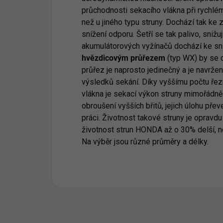
průchodnosti sekacího vlákna při rychl
než u jiného typu struny. Dochází tak ke
snížení odporu. Šetří se tak palivo, snižu
akumulátorových vyžínačů dochází ke sní
hvězdicovým průřezem
(typ WX) by se d
průřez je naprosto jedinečný a je navrž
výsledků sekání. Díky vyššímu počtu řezn
vlákna je sekací výkon struny mimořádn
obroušení vyšších břitů, jejich úlohu p
práci. Životnost takové struny je opravd
životnost strun HONDA až o 30% delší, ne
Na výběr jsou různé průměry a délky.