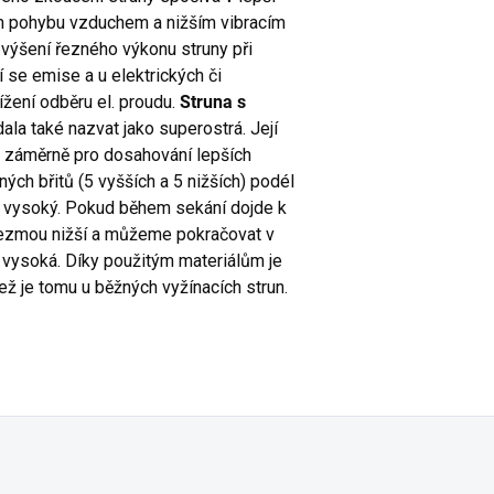
ém pohybu vzduchem a nižším vibracím
 zvýšení řezného výkonu struny při
jí se emise a u elektrických či
žení odběru el. proudu.
Struna s
ala také nazvat jako superostrá. Její
en záměrně pro dosahování lepších
ých břitů (5 vyšších a 5 nižších) podél
ě vysoký. Pokud během sekání dojde k
řevezmou nižší a můžeme pokračovat v
u vysoká. Díky použitým materiálům je
ž je tomu u běžných vyžínacích strun.