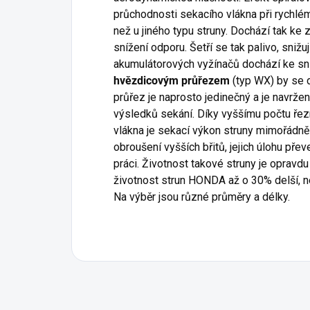
průchodnosti sekacího vlákna při rychl
než u jiného typu struny. Dochází tak ke
snížení odporu. Šetří se tak palivo, snižu
akumulátorových vyžínačů dochází ke sní
hvězdicovým průřezem
(typ WX) by se d
průřez je naprosto jedinečný a je navrž
výsledků sekání. Díky vyššímu počtu řezn
vlákna je sekací výkon struny mimořádn
obroušení vyšších břitů, jejich úlohu p
práci. Životnost takové struny je opravd
životnost strun HONDA až o 30% delší, ne
Na výběr jsou různé průměry a délky.