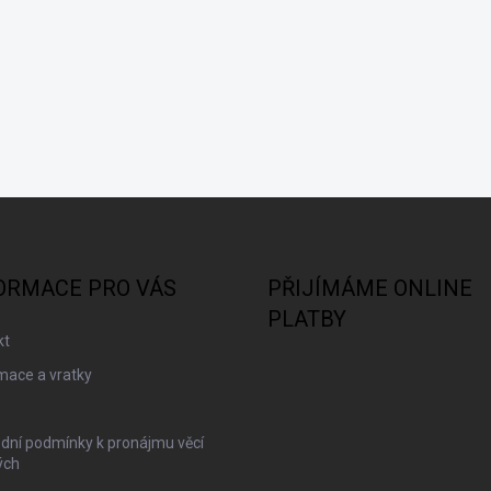
ORMACE PRO VÁS
PŘIJÍMÁME ONLINE
PLATBY
kt
mace a vratky
dní podmínky k pronájmu věcí
ých