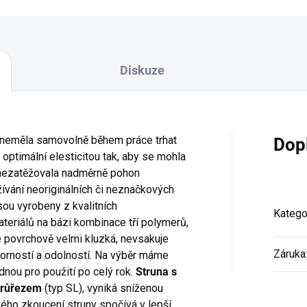
Diskuze
e neměla samovolně během práce trhat
Dop
optimální elesticitou tak, aby se mohla
a nezatěžovala nadměrně pohon
žívání neoriginálních či neznačkových
sou vyrobeny z kvalitních
Katego
eriálů na bázi kombinace tří polymerů,
je povrchově velmi kluzká, nevsakuje
Záruka
dorností a odolností. Na výběr máme
dnou pro použití po celý rok.
Struna s
průřezem
(typ SL), vyniká sníženou
vého zkoucení struny spočívá v lepší