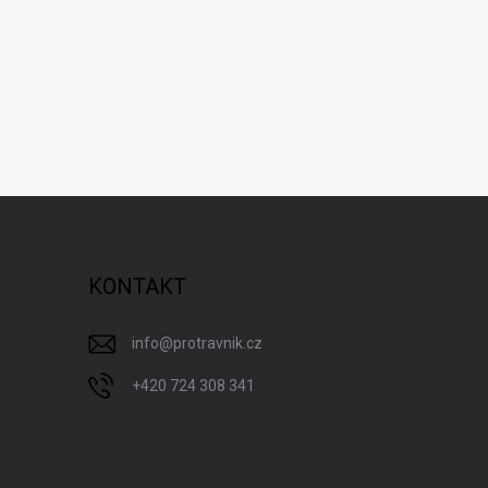
KONTAKT
info
@
protravnik.cz
+420 724 308 341