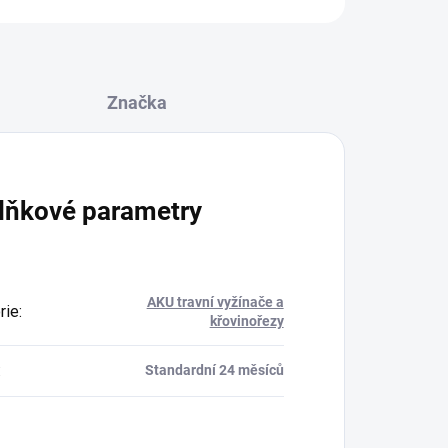
Značka
lňkové parametry
AKU travní vyžínače a
rie
:
křovinořezy
:
Standardní 24 měsíců