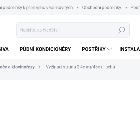
í podmínky k pronájmu věcí movitých
Obchodní podmínky
Podm
Hledat
SIVA
PŮDNÍ KONDICIONÉRY
POSTŘIKY
INSTALA
nače a křovinořezy
Vyžínací struna 2.4mm/45m - tichá
278 Kč
230 Kč bez DPH
Měrná
VYPRODÁNO
cena:
Špičková vyžínací struna - kr