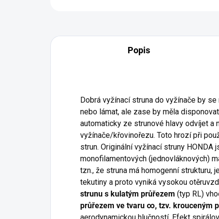
Popis
Dobrá vyžínací struna do vyžínače by s
nebo lámat, ale zase by měla disponovat 
automaticky ze strunové hlavy odvíjet 
vyžínače/křovinořezu. Toto hrozí při pou
strun. Originální vyžínací struny HONDA j
monofilamentových (jednovláknových) mat
tzn., že struna má homogenní strukturu, 
tekutiny a proto vyniká vysokou otěruvz
strunu s kulatým průřezem
(typ RL) vho
průřezem ve tvaru ∞, tzv. krouceným 
aerodynamickou hlučností. Efekt spirálo