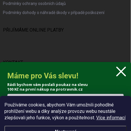
Podmínky ochrany osobních údajů
Podmínky dohody o náhradě škody v případě poškození
PŘIJÍMÁME ONLINE PLATBY
KONTAKT
Máme pro Vás slevu!
info
@
protravnik.cz
Rádi bychom vám poslali poukaz na slevu
+420 724 308 341
100 Kč
na první nákup na protravnik.cz
Používáme cookies, abychom Vám umožnili pohodlné
prohlížení webu a díky analýze provozu webu neustále
Poslat voucher
zlepšovali jeho funkce, výkon a použitelnost.
Více informací
Zásady zpracování osobních údajů