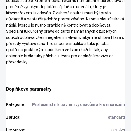
součástí stroje. Kromě mechanickému namáhání musí odolávat i
poměrně vysokým teplotám, špíně a materiálu, který je
křovinořezem likvidován. Ozubené soukolí musí být proto
důkladně a nepřetžitě dobře promazáváno. K tomu slouží tuková
náplň, kterou je nutno pravidelně kontrolovat a doplňovat.
Speciální tuk určený právě do takto namáhaných ozubených
soukolí odolává všem negativním vlivům, jakým je úhlová hlava s
převody vystavována. Pro snadnější aplikaci tuku je tuba
opatřena praktickým náústkem ve tvaru kužele tak, aby
dokonale hrdlo tuby přilehlo k tvoru pro doplnění maziva do
převodovky.
Doplňkové parametry
Kategorie
:
Příslušenství k travním vyžínačům a křovinořezům
Záruka
:
standard
Hmotnost
:
0.15 kg