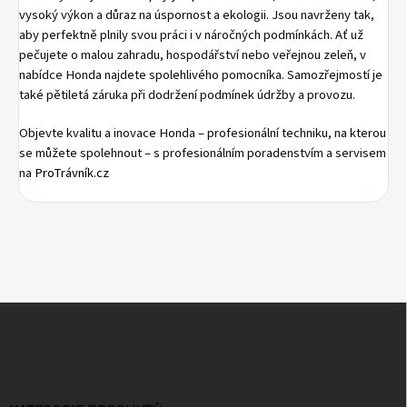
vysoký výkon a důraz na úspornost a ekologii. Jsou navrženy tak,
aby perfektně plnily svou práci i v náročných podmínkách. Ať už
pečujete o malou zahradu, hospodářství nebo veřejnou zeleň, v
nabídce Honda najdete spolehlivého pomocníka. Samozřejmostí je
také pětiletá záruka při dodržení podmínek údržby a provozu.
Objevte kvalitu a inovace Honda – profesionální techniku, na kterou
se můžete spolehnout – s profesionálním poradenstvím a servisem
na
ProTrávník.cz
Z
Á
P
A
T