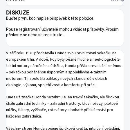
DISKUZE
Buďte první, kdo napíše příspěvek k této položce.
Pouze registrovaní uživatelé mohou vkládat příspěvky. Prosím
přihlaste se
nebo se
registrujte
.
V září roku 1978 představila Honda svou první travní sekačku na
evropském trhu. V době, kdy byly běžné hlučné a neekologické 2-
taktní motory náročné na údržbu, Honda přišla s revoluční změnou
– sekačkou poháněnou úsporným a spolehlivým 4-taktním
motorem. Tím položila základy nových standardů v oblasti
ekologie, výkonu, spolehlivosti a komfortu při práci.
Dnes už značka Honda nezahrnuje jen travní sekačky, ale širokou
škálu zahradní techniky – zahradní traktory, křovinořezy, plotové
nůžky, fukary, vyžínače, rotavátory a bohaté příslušenství pro
každého zahradníka.
Všechny stroje Honda spojuje špičková kvalita, intuitivní ovládání,