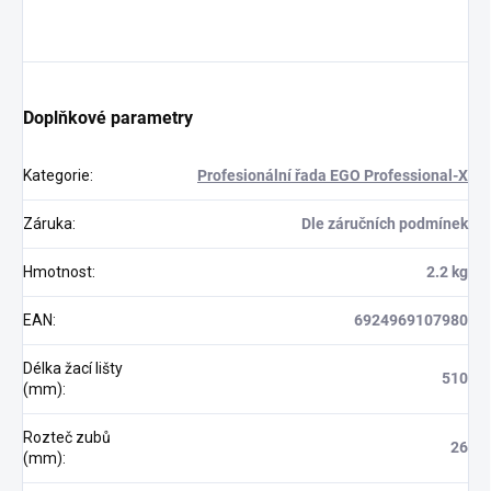
Doplňkové parametry
Kategorie
:
Profesionální řada EGO Professional-X
Záruka
:
Dle záručních podmínek
Hmotnost
:
2.2 kg
EAN
:
6924969107980
Délka žací lišty
510
(mm)
:
Rozteč zubů
26
(mm)
: