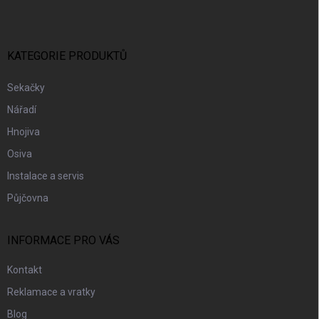
P
A
T
Í
KATEGORIE PRODUKTŮ
Sekačky
Nářadí
Hnojiva
Osiva
Instalace a servis
Půjčovna
INFORMACE PRO VÁS
Kontakt
Reklamace a vratky
Blog