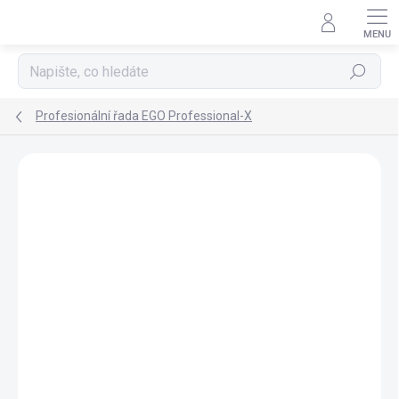
Přejít
na
obsah
Hledat
Profesionální řada EGO Professional-X
ZNAČKA:
EGO
ZDARMA