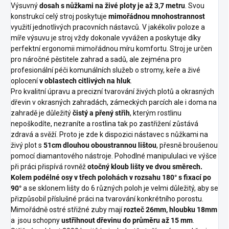
Výsuvný
dosah s nůžkami na živé ploty je až 3,7 metru
. Svou
v oblastech citlivých na hluk.
konstrukcí celý stroj poskytuje
mimořádnou mnohostrannost
využití jednotlivých pracovních nástavců. V jakékoliv poloze a
míře výsuvu je stroj vždy dokonale vyvážen a poskytuje díky
perfektní ergonomii mimořádnou míru komfortu. Stroj je určen
pro náročné pěstitele zahrad a sadů, ale zejména pro
profesionální péči komunálních služeb o stromy, keře a živé
oplocení
v oblastech citlivých na hluk
.
Pro kvalitní úpravu a precizní tvarování živých plotů a okrasných
dřevin v okrasných zahradách, zámeckých parcích ale i doma na
zahradě je důležitý
čistý a přený střih
, kterým rostlinu
nepoškodíte, nezraníte a rostlina tak po zastřižení zůstává
zdravá a svěží. Proto je zde k dispozici nástavec s nůžkami na
živý plot s
51cm dlouhou oboustrannou lištou
, přesně broušenou
pomocí diamantového nástroje. Pohodlné manipululaci ve výšce
při práci přispívá rovněž
otočný kloub lišty ve dvou směrech.
Kolem podélné osy v třech polohách v rozsahu 180° s fixací po
90°
a se sklonem lišty do 6 různých poloh je velmi důležitý, aby se
přizpůsobil příslušné práci na tvarování konkrétního porostu.
Mimořádně ostré střižné zuby mají
rozteč 26mm, hloubku 18mm
a jsou schopny
ustřihnout dřevinu do průměru až 15 mm
.