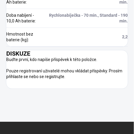
Ah baterie
:
min.
Doba nabíjení -
Rychlonabíječka - 70 min., Standard - 190
10,0 Ah baterie
:
min.
Hmotnost bez
2,2
baterie (kg)
:
DISKUZE
Buďte první, kdo napíše příspěvek k této položce.
Pouze registrovaní uživatelé mohou vkládat příspěvky. Prosím
přihlaste se
nebo se
registrujte
.
Z
Á