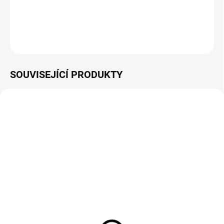
3,7m.
DETAILNÍ INFORMACE
ZEPTAT SE
HLÍDAT
SOUVISEJÍCÍ PRODUKTY
ZDARMA
SKLADEM
Teleskopická pohonná
jednotka PPX1000