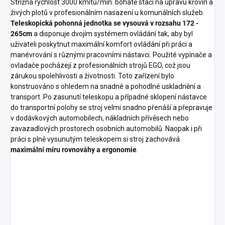
Střižná rychlost 3000 kmitů/min. bohatě stačí na úpravu křovin a
živých plotů v profesionálním nasazení u komunálních služeb.
Teleskopická pohonná jednotka se vysouvá v rozsahu 172 -
265cm
a disponuje dvojím systémem ovládání tak, aby byl
uživateli poskytnut maximální komfort ovládání při práci a
manévrování s různými pracovními nástavci. Použité vypínače a
ovladače pocházejí z profesionálních strojů EGO, což jsou
zárukou spolehlivosti a životnosti. Toto zařízení bylo
konstruováno s ohledem na snadné a pohodlné uskladnění a
transport. Po zasunutí teleskopu a případné sklopení nástavce
do transportní polohy se stroj velmi snadno přenáší a přepravuje
v dodávkových automobilech, nákladních přívěsech nebo
zavazadlových prostorech osobních automobilů. Naopak i při
práci s plně vysunutým teleskopem si stroj zachovává
maximální míru rovnováhy a ergonomie
.