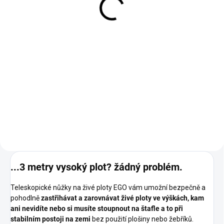
10 990 Kč
9 083 Kč bez DPH
Do košíku
Teleskopická pohonná jednotka
je určena pro napájení
pracovních nástavců v podobě
teleskopické prořezávací pily a
teleskopických nůžek na živé
ploty. Díky této teleskopicky
výsuvné jednotce se znatelně
zvyšuje pracovní dosah
pracovních nástavců až na
několik metrů. Ideální zařízení
jak na profesionální výškové
...3 metry vysoký plot? žádný problém.
prořezávky stromů, tak i pro
profesionální zarovnávání a
Teleskopické nůžky na živé ploty EGO vám umožní bezpečně a
zastřihování vysokých živých
pohodlně
zastřihávat a zarovnávat živé ploty ve výškách, kam
plotů a jiných okrasných porostů
ani nevidíte nebo si musíte stoupnout na štafle a to při
a dřevin při bezpečném a
stabilním postoji na zemi
bez použití plošiny nebo žebříků.
stabilním postoji na zemi zvláště