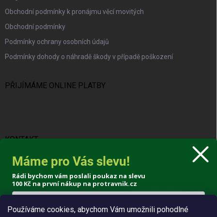
Obchodní podmínky k pronájmu věcí movitých
Obchodní podmínky
Podmínky ochrany osobních údajů
Podmínky dohody o náhradě škody v případě poškození
PŘIJÍMÁME ONLINE PLATBY
KONTAKT
Máme pro Vás slevu!
info
@
protravnik.cz
Rádi bychom vám poslali poukaz na slevu
+420 724 308 341
100 Kč
na první nákup na protravnik.cz
Používáme cookies, abychom Vám umožnili pohodlné