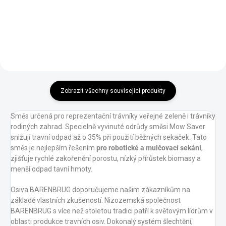
H500E je základním modelem
nové řady Segway
Navimow. Model je vhodný pro
sečení ploch do 500 m² a pro
náhled přesné polohy
doporučujeme dostupnost Wi-Fi
(Pásmo 2.4GHz) na celé sečené
ploše.
Zobrazit všechny související produkty
Směs určená pro reprezentační trávníky veřejné zeleně i trávníky
rodiných zahrad. Specielně vyvinuté odrůdy směsi Mow Saver
snižují travní odpad až o 35% při použití běžných sekaček. Tato
směs je nejlepším řešením
pro
robotické a mulčovací sekání
,
zjišťuje rychlé zakořenění porostu, nízký přírůstek biomasy a
menší odpad tavní hmoty.
Osiva BARENBRUG doporučujeme našim zákazníkům na
základě vlastních zkušeností. Nizozemská společnost
BARENBRUG s více než stoletou tradici patří k světovým lídrům v
oblasti produkce travních osiv. Dokonalý systém šlechtění,