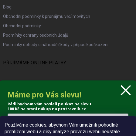
Blog
Obchodní podmínky k pronájmu věcí movitých
Obchodní podmínky
Podmínky ochrany osobních údajů
Podmínky dohody o náhradě škody v případě poškození
PŘIJÍMÁME ONLINE PLATBY
Máme pro Vás slevu!
KONTAKT
Rádi bychom vám poslali poukaz na slevu
100 Kč
na první nákup na protravnik.cz
info
@
protravnik.cz
+420 724 308 341
Používáme cookies, abychom Vám umožnili pohodlné
prohlížení webu a díky analýze provozu webu neustále
Poslat voucher