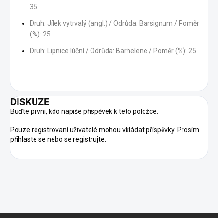
35
Druh: Jílek vytrvalý (angl.) / Odrůda: ​Barsignum / Poměr
(%): 25
Druh: Lipnice lúční / Odrůda: Barhelene / Poměr (%): 25
DISKUZE
Buďte první, kdo napíše příspěvek k této položce.
Pouze registrovaní uživatelé mohou vkládat příspěvky. Prosím
přihlaste se
nebo se
registrujte
.
Z