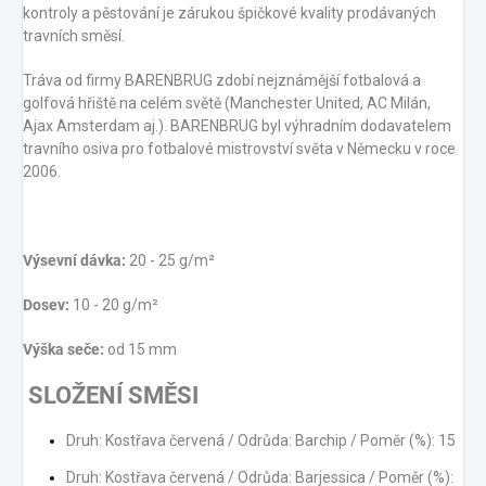
kontroly a pěstování je zárukou špičkové kvality prodávaných
travních směsí.
Tráva od firmy BARENBRUG zdobí nejznámější fotbalová a
golfová hřiště na celém světě (Manchester United, AC Milán,
Ajax Amsterdam aj.). BARENBRUG byl výhradním dodavatelem
travního osiva pro fotbalové mistrovství světa v Německu v roce
2006.
Výsevní dávka:
20 - 25 g/m²
Dosev:
10 - 20 g/m²
Výška seče:
od 15 mm
SLOŽENÍ SMĚSI
Druh: Kostřava červená / Odrůda: Barchip / Poměr (%): 15
Druh: Kostřava červená / Odrůda: Barjessica / Poměr (%):