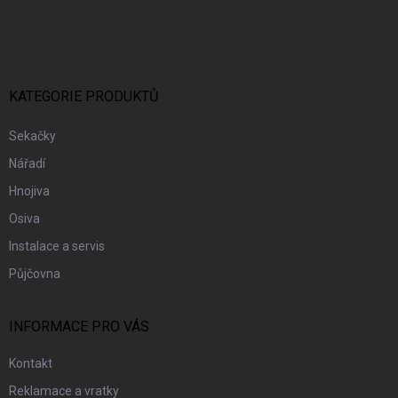
Á
P
A
T
Í
KATEGORIE PRODUKTŮ
Sekačky
Nářadí
Hnojiva
Osiva
Instalace a servis
Půjčovna
INFORMACE PRO VÁS
Kontakt
Reklamace a vratky