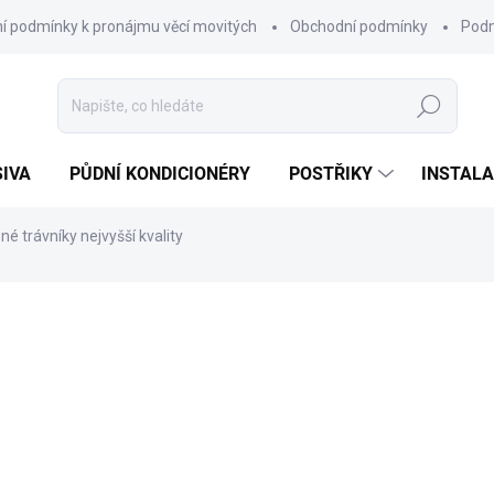
í podmínky k pronájmu věcí movitých
Obchodní podmínky
Podm
Hledat
SIVA
PŮDNÍ KONDICIONÉRY
POSTŘIKY
INSTALA
 trávníky nejvyšší kvality
od
1 690 Kč
od
1 509 Kč
bez DPH
Měrná
ZVOLTE VARIANTU
cena:
VELIKOST BALENÍ