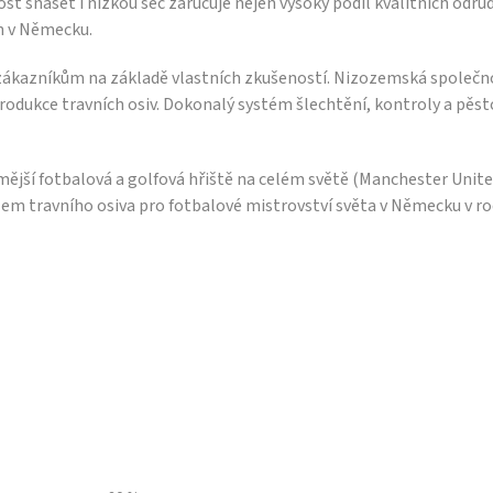
st snášet i nízkou seč zaručuje nejen vysoký podíl kvalitních odrůd
ohledu na počasí zlepšuje
h v Německu.
ProTurf kvalitu trávníku. ProT
je určen zejména pro aplikac
kazníkům na základě vlastních zkušeností. Nizozemská společn
období, kdy jsou rostliny
produkce travních osiv. Dokonalý systém šlechtění, kontroly a pěst
vystaveny vysoké zátěži (léto
zima).
jší fotbalová a golfová hřiště na celém světě (Manchester Unite
m travního osiva pro fotbalové mistrovství světa v Německu v ro