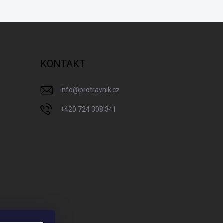
KONTAKT
info
@
protravnik.cz
+420 724 308 341