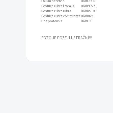
Lolium perenne
BARGOLD
Festuca rubra litoralis
BARPEARL
Festuca rubra rubra
BARUSTIC
Festuca rubra commutata
BARDIVA
Poa pratensis
BARON
FOTO JE POZE ILUSTRAČNÍ!!!