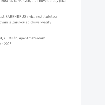
 kostřav červených, ale i nové odrůdy jílku
urf
e v
ost BARENBRUG s více než stoletou
ování je zárukou špičkové kvality
 a
d, AC Milán, Ajax Amsterdam
ce 2006.