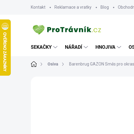
Přejít
Kontakt
Reklamace a vratky
Blog
Obchodn
na
obsah
SEKAČKY
NÁŘADÍ
HNOJIVA
O
Domů
Osiva
Barenbrug GAZON Směs pro okrasné
ZNAČKA:
BARENBRUG