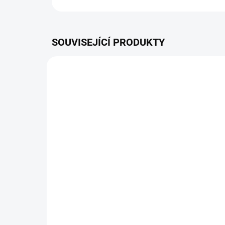
SOUVISEJÍCÍ PRODUKTY
NOVIN
ZDARMA
SKLADEM
ProTurf JARO 25 Kg 21-5-
PO
6+7CaO+2.5MgO
pr