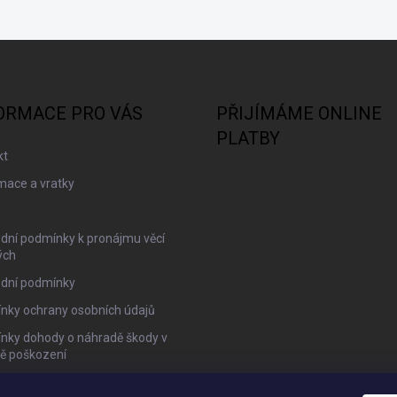
ORMACE PRO VÁS
PŘIJÍMÁME ONLINE
PLATBY
kt
mace a vratky
dní podmínky k pronájmu věcí
ých
dní podmínky
nky ochrany osobních údajů
nky dohody o náhradě škody v
dě poškození