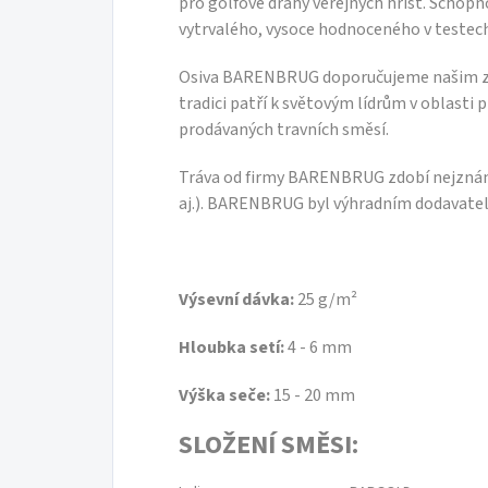
pro golfové dráhy veřejných hřišť. Schopno
uvolňovat živiny bez ohledu na
vytrvalého, vysoce hodnoceného v testec
počasí zlepšuje ProTurf kvalitu
trávníku. Vhodný zejména pro
Osiva BARENBRUG doporučujeme našim zá
trávníky s výškou seče 6 mm.
tradici patří k světovým lídrům v oblasti 
ProTurf je určen zejména pro
prodávaných travních směsí.
aplikaci v období růstu.
Tráva od firmy BARENBRUG zdobí nejznámě
aj.). BARENBRUG byl výhradním dodavatele
Výsevní dávka:
25 g/m²
Hloubka setí:
4 - 6 mm
Výška seče:
15 - 20 mm
SLOŽENÍ SMĚSI: