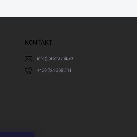
KONTAKT
info
@
protravnik.cz
+420 724 308 341