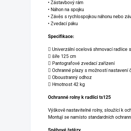
• Zástavbový rám
• Náhon na spojku
• Závěs s rychlospojkou náhonu nebo zá
• Zvedací páku
Specifikace:
 Univerzální ocelová shrnovací radlice
 šíře 125 cm
 Pantografové zvedací zařízení
 Ochranné plazy s možností nastavení č
 Oboustranný odhoz
 Hmotnost 42 kg
Ochranné rolny k radlici ts125
Výškově nastavitelné rolny, sloužící k oc
Montují se namísto standardních ochrann
Sněhové řetězy