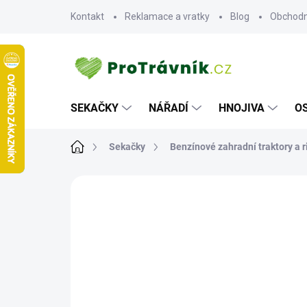
Přejít
Kontakt
Reklamace a vratky
Blog
Obchodn
na
obsah
SEKAČKY
NÁŘADÍ
HNOJIVA
O
Domů
Sekačky
Benzínové zahradní traktory a r
ZNAČKA:
HONDA