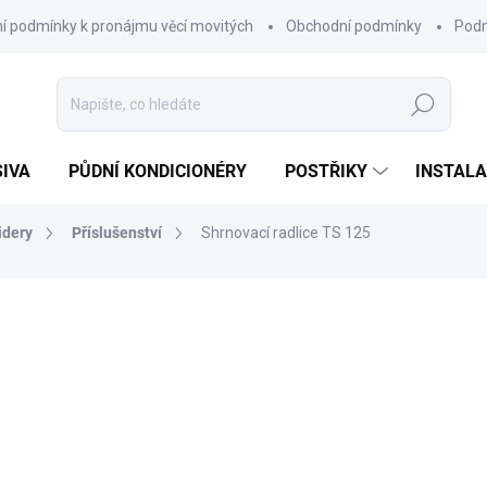
í podmínky k pronájmu věcí movitých
Obchodní podmínky
Podm
Hledat
SIVA
PŮDNÍ KONDICIONÉRY
POSTŘIKY
INSTALA
idery
Příslušenství
Shrnovací radlice TS 125
23 989 Kč
ZDARMA
19 826 Kč bez DPH
Měrná
SKLADEM
cena:
MŮŽEME DORUČIT DO:
10.8.2