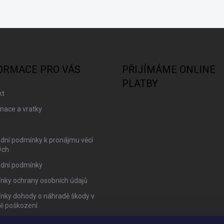
ORMACE PRO VÁS
PŘIJÍMÁME ONLINE
PLATBY
kt
mace a vratky
dní podmínky k pronájmu věcí
ých
dní podmínky
nky ochrany osobních údajů
nky dohody o náhradě škody v
dě poškození