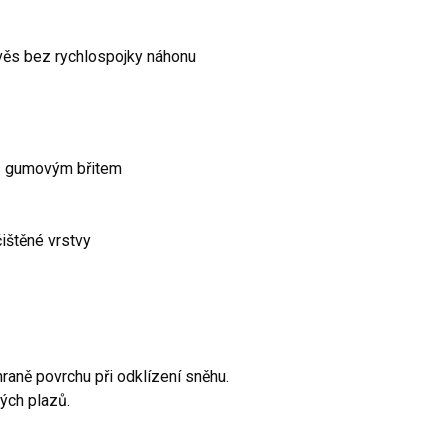
věs bez rychlospojky náhonu
 s gumovým břitem
ištěné vrstvy
hraně povrchu při odklízení sněhu.
ých plazů.