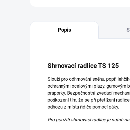
Popis
S
Shrnovací radlice TS 125
Slouží pro odhrnování sněhu, popř. lehčíh
ochrannými ocelovými plazy, gumovým bř
praporky. Bezpečnostní zvedací mechaniz
poškození tím, že se při přetížení radli
odhozu z místa řidiče pomocí páky.
Pro použití shrnovací radlice je nutné na