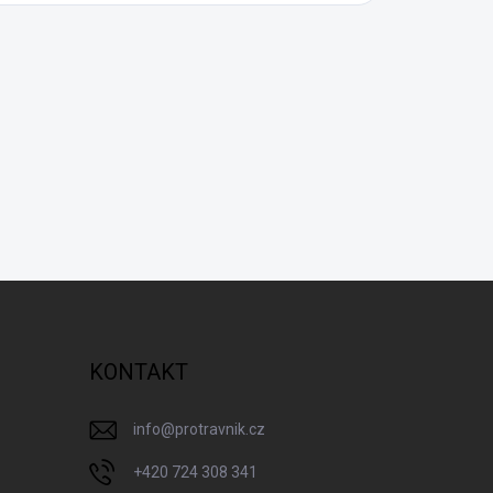
KONTAKT
info
@
protravnik.cz
+420 724 308 341