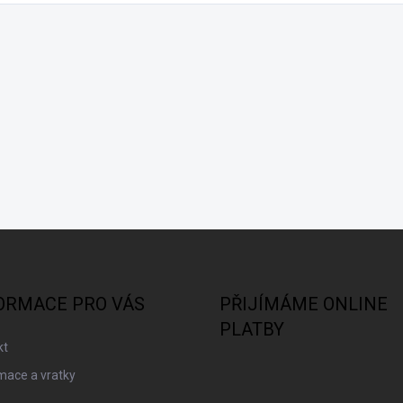
ORMACE PRO VÁS
PŘIJÍMÁME ONLINE
PLATBY
kt
mace a vratky