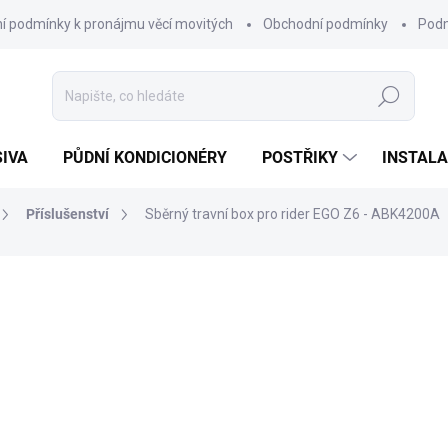
í podmínky k pronájmu věcí movitých
Obchodní podmínky
Podm
Hledat
SIVA
PŮDNÍ KONDICIONÉRY
POSTŘIKY
INSTALA
Příslušenství
Sběrný travní box pro rider EGO Z6 - ABK4200A
13 990 Kč
9 9
ZDARMA
8 256 Kč bez DPH
Měrná
SKLADEM
cena:
MŮŽEME DORUČIT DO:
10.8.2