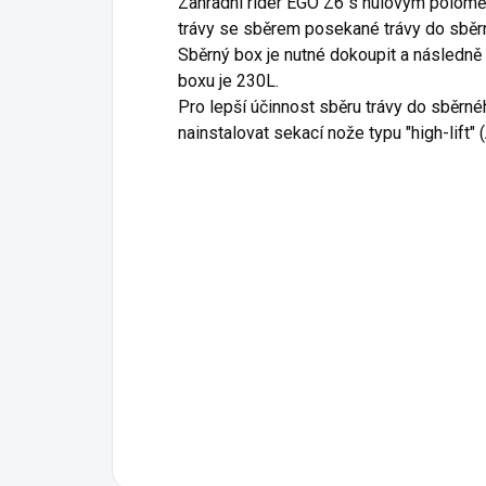
Zahradní rider EGO Z6 s nulovým poloměr
konstrukce stroje umožňuje
pře
trávy se sběrem posekané trávy do sběr
otáčení rideru zcela na místě.
auto
Sběrný box je nutné dokoupit a následně 
ped
boxu je 230L.
a k
Pro lepší účinnost sběru trávy do sběrn
otáč
nainstalovat sekací nože typu "high-lift"