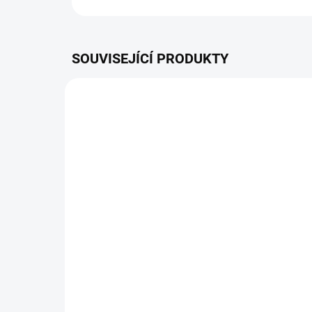
SOUVISEJÍCÍ PRODUKTY
ZDARMA
NA DOTAZ
AKU zahradní rider s
AKU
nulovým poloměrem
nu