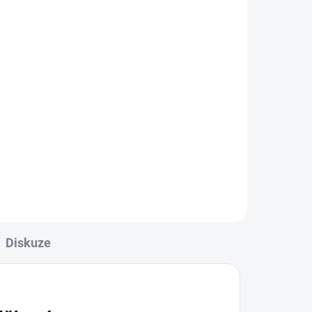
ným
e
šíře
em o
nu
ím
 s
Diskuze
3
 -
án