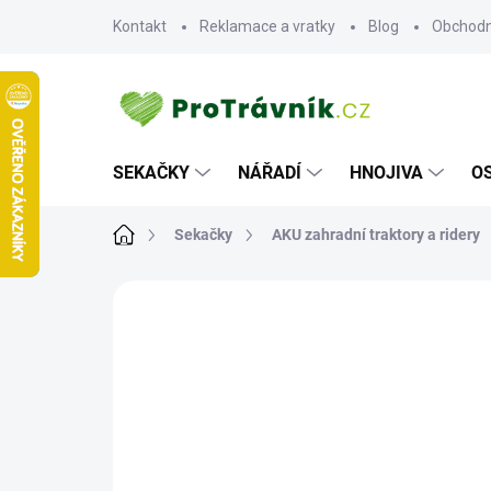
Přejít
Kontakt
Reklamace a vratky
Blog
Obchodn
na
obsah
SEKAČKY
NÁŘADÍ
HNOJIVA
O
Domů
Sekačky
AKU zahradní traktory a ridery
ZNAČKA:
EGO