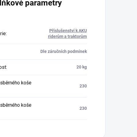
lňkové parametry
Příslušenství k AKU
rie
:
riderům a traktorům
:
Dle záručních podmínek
ost
:
20 kg
sběrného koše
230
sběrného koše
230