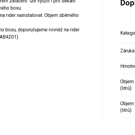
em zatáčení lze využít i pro sekání
Dop
hledným displejem jako v
konstrukce stroje umožňuje
ného boxu.
mobilu, rychlost jízdy
otáčení rideru zcela na místě.
na rider nainstalovat. Objem sběrného
álem na pravou nohu jezdce
onstrukce stroje umožňuje
ého boxu, doporučujeme rovněž na rider
ení rideru zcela na místě.
Katego
 (AB4201).
Záruka
Hmotn
Objem 
(litrů)
:
Objem 
(litrů)
: