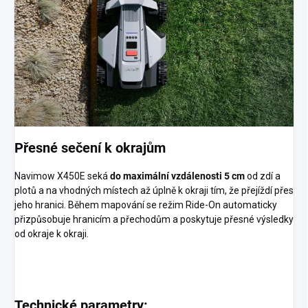
Přesné sečení k okrajům
Navimow X450E seká
do maximální vzdálenosti 5 cm
od zdí a
plotů a na vhodných místech až úplně k okraji tím, že přejíždí přes
jeho hranici. Během mapování se režim Ride-On automaticky
přizpůsobuje hranicím a přechodům a poskytuje přesné výsledky
od okraje k okraji.
Technické parametry: