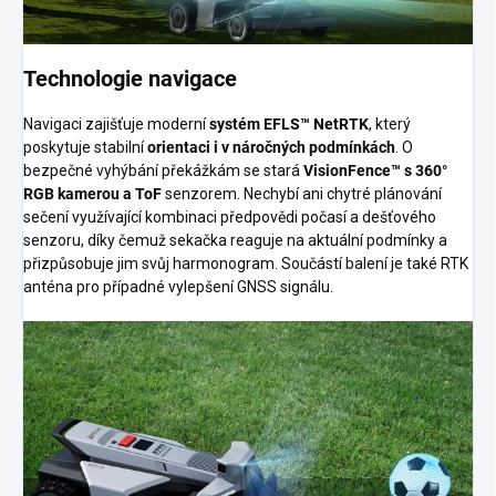
Technologie navigace
Navigaci zajišťuje moderní
systém EFLS™ NetRTK
, který
poskytuje stabilní
orientaci i v náročných podmínkách
. O
bezpečné vyhýbání překážkám se stará
VisionFence™ s 360°
RGB kamerou a ToF
senzorem. Nechybí ani chytré plánování
sečení využívající kombinaci předpovědi počasí a dešťového
senzoru, díky čemuž sekačka reaguje na aktuální podmínky a
přizpůsobuje jim svůj harmonogram. Součástí balení je také RTK
anténa pro případné vylepšení GNSS signálu.