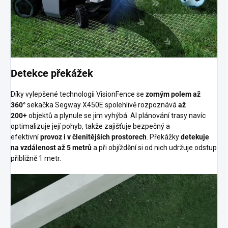
Detekce překážek
Díky vylepšené technologii VisionFence se
zorným polem až
360°
sekačka Segway X450E spolehlivě rozpoznává
až
200+
objektů a plynule se jim vyhýbá. AI plánování trasy navíc
optimalizuje její pohyb, takže zajišťuje bezpečný a
efektivní
provoz i v členitějších prostorech
. Překážky
detekuje
na vzdálenost až 5 metrů
a při objíždění si od nich udržuje odstup
přibližně 1 metr.