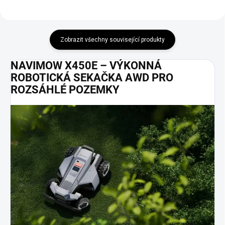
s Vámi místní podmínky
instalace (časový plán závlahy,
zohlednění překážek na trase),
nastavíme mapu a program
Zobrazit všechny související produkty
sekání.
NAVIMOW X450E – VÝKONNÁ
ROBOTICKÁ SEKAČKA AWD PRO
ROZSÁHLÉ POZEMKY