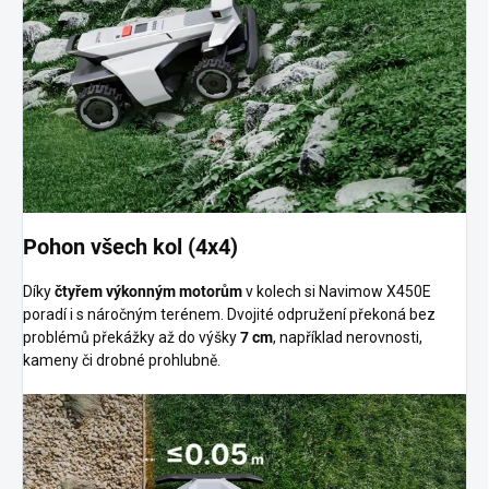
Pohon všech kol (4x4)
Díky
čtyřem výkonným motorům
v kolech si Navimow X450E
poradí i s náročným terénem. Dvojité odpružení překoná bez
problémů překážky až do výšky
7 cm
, například nerovnosti,
kameny či drobné prohlubně.