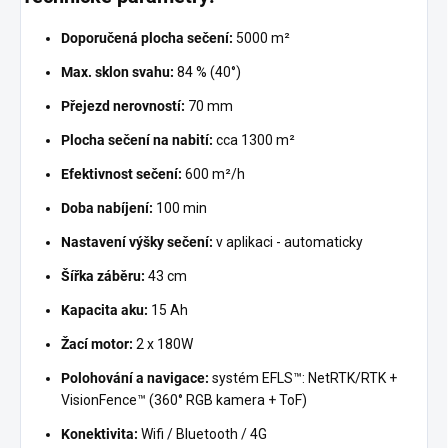
Doporučená plocha sečení:
5000 m²
Max. sklon svahu:
84 % (40°)
Přejezd nerovností:
70 mm
Plocha sečení na nabití:
cca 1300 m²
Efektivnost sečení:
600 m²/h
Doba nabíjení:
100 min
Nastavení výšky sečení:
v aplikaci - automaticky
Šířka záběru:
43 cm
Kapacita aku:
15 Ah
Žací motor:
2 x 180W
Polohování a navigace:
systém EFLS™: NetRTK/RTK +
VisionFence™ (360° RGB kamera + ToF)
Konektivita:
Wifi / Bluetooth / 4G