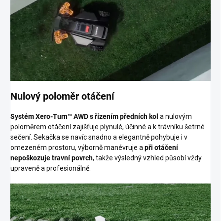
Nulový poloměr otáčení
Systém Xero-Turn™ AWD s řízením předních kol
a nulovým
poloměrem otáčení zajišťuje plynulé, účinné a k trávníku šetrné
sečení. Sekačka se navíc snadno a elegantně pohybuje i v
omezeném prostoru, výborně manévruje a
při otáčení
nepoškozuje travní povrch
, takže výsledný vzhled působí vždy
upraveně a profesionálně.