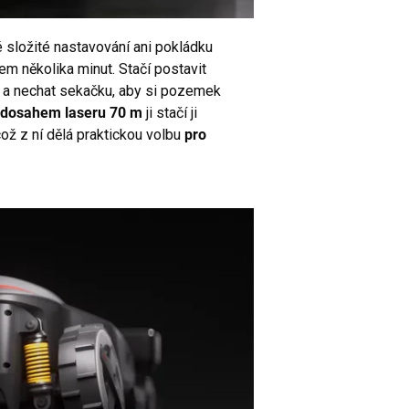
ložité nastavování ani pokládku
Odesláním formuláře souhlasíte se
zasíláním
hem několika minut. Stačí postavit
obchodních sdělení a zpracováním osobních údajů
.
Sleva platí při nákupu nad 1 000 Kč.
ck a nechat sekačku, aby si pozemek
s dosahem laseru 70 m
ji stačí ji
Chci zaslat poukaz
což z ní dělá praktickou volbu
pro