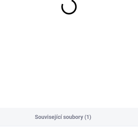
ěs Robotické sekání 1
FLORIA pro robotické
sekání 2,5 kg
9 Kč
299 Kč
 Kč bez DPH
247 Kč bez DPH
Do košíku
Do košíku
robotické sekání, směs s
Pro dokonalý vzhled trávníku,
kající regenerací, pro časté a
který je sečen robotickou
é sečení, vystačí na cca
sekačkou, vystačí na cca 166
2
m
, hmotnost 1 kg.
hmotnost 2,5 kg.
Související soubory (1)