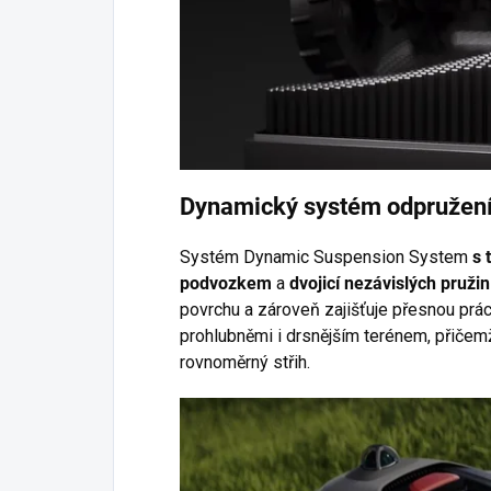
Dynamický systém odpružen
Systém Dynamic Suspension System
s 
podvozkem
a
dvojicí nezávislých pruži
povrchu a zároveň zajišťuje přesnou práci
prohlubněmi i drsnějším terénem, přiče
rovnoměrný střih.