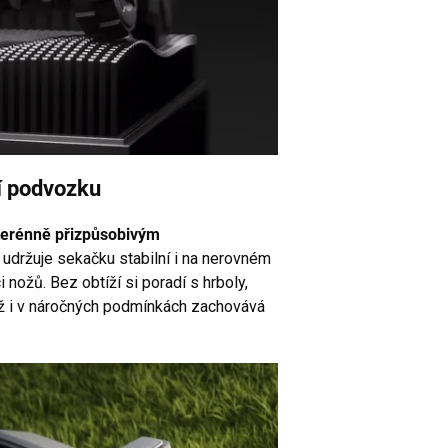
í podvozku
terénně přizpůsobivým
n
udržuje sekačku stabilní i na nerovném
 nožů. Bez obtíží si poradí s hrboly,
mž i v náročných podmínkách zachovává