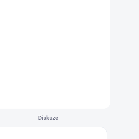
2
 m
,
Diskuze