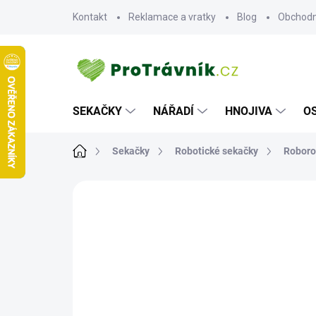
Přejít
Kontakt
Reklamace a vratky
Blog
Obchodn
na
obsah
SEKAČKY
NÁŘADÍ
HNOJIVA
O
Domů
Sekačky
Robotické sekačky
Roboro
ZNAČKA:
ROBOROCK
NOVINKA