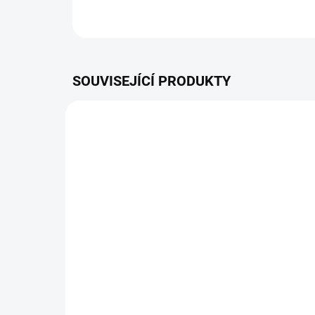
SOUVISEJÍCÍ PRODUKTY
TIP
ZDARMA
SKLADEM
Instalace robotické
FL