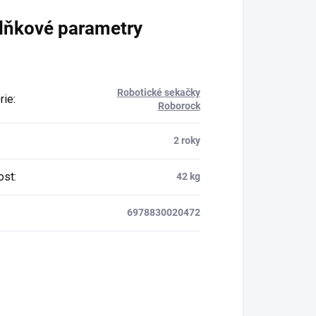
lňkové parametry
Robotické sekačky
rie
:
Roborock
:
2 roky
ost
:
42 kg
6978830020472