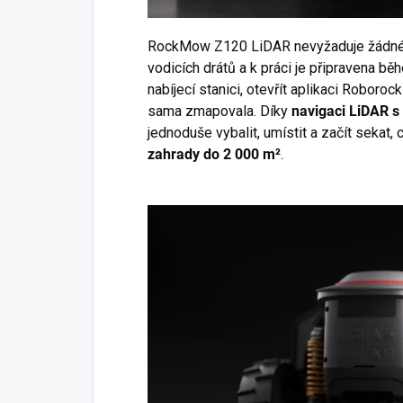
RockMow Z120 LiDAR nevyžaduje žádné s
vodicích drátů a k práci je připravena bě
nabíjecí stanici, otevřít aplikaci Roboro
sama zmapovala. Díky
navigaci LiDAR 
jednoduše vybalit, umístit a začít sekat, 
zahrady do 2 000 m²
.