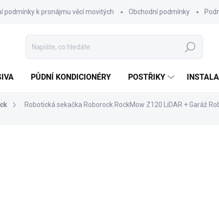
í podmínky k pronájmu věcí movitých
Obchodní podmínky
Podm
Hledat
SIVA
PŮDNÍ KONDICIONÉRY
POSTŘIKY
INSTALA
ck
Robotická sekačka Roborock RockMow Z120 LiDAR
+ Garáž Ro
67 999 Kč
ZDARMA
56 198 Kč bez DPH
Měrná
SKLADEM
cena:
MŮŽEME DORUČIT DO:
11.8.2