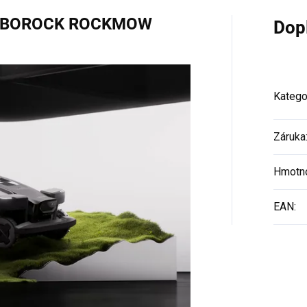
OBOROCK ROCKMOW
Dop
Katego
Záruka
Hmotn
Máme pro Vás
EAN
:
slevu!
Rádi bychom vám poslali poukaz na slevu
100 Kč
na první nákup na protravnik.cz
Kam máme voucher poslat?