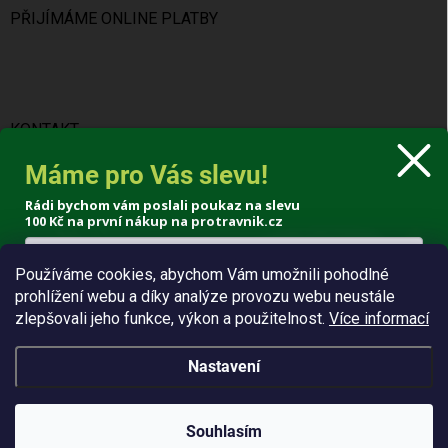
PŘIJÍMÁME ONLINE PLATBY
KONTAKT
Máme pro Vás slevu!
info
@
protravnik.cz
Rádi bychom vám poslali poukaz na slevu
+420 724 308 341
100 Kč
na první nákup na protravnik.cz
Používáme cookies, abychom Vám umožnili pohodlné
prohlížení webu a díky analýze provozu webu neustále
Poslat voucher
zlepšovali jeho funkce, výkon a použitelnost.
Více informací
Zásady zpracování osobních údajů
Nastavení
Copyright 2026
ProTrávník
. Všechna práva vyhrazena.
Souhlasím