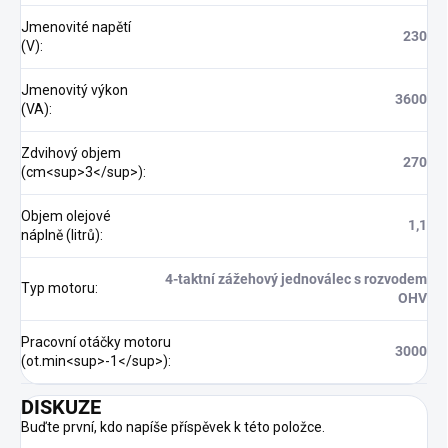
Jmenovité napětí
230
(V)
:
Jmenovitý výkon
3600
(VA)
:
Zdvihový objem
270
(cm<sup>3</sup>)
:
Objem olejové
1,1
náplně (litrů)
:
4-taktní zážehový jednoválec s rozvodem
Typ motoru
:
OHV
Pracovní otáčky motoru
3000
(ot.min<sup>-1</sup>)
:
DISKUZE
Buďte první, kdo napíše příspěvek k této položce.