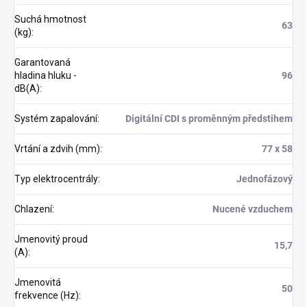
Suchá hmotnost
63
(kg)
:
Garantovaná
hladina hluku -
96
dB(A)
:
Systém zapalování
:
Digitální CDI s proměnným předstihem
Vrtání a zdvih (mm)
:
77 x 58
Typ elektrocentrály
:
Jednofázový
Chlazení
:
Nucené vzduchem
Jmenovitý proud
15,7
(A)
:
Jmenovitá
50
frekvence (Hz)
: