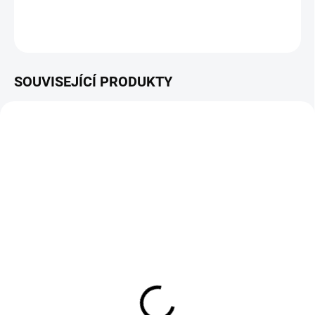
DETAILNÍ INFORMACE
ZEPTAT SE
HLÍDAT
SOUVISEJÍCÍ PRODUKTY
ZDARMA
SKLADEM
Rámová profesionální
elektrocentrála EG 3600
54 990 Kč