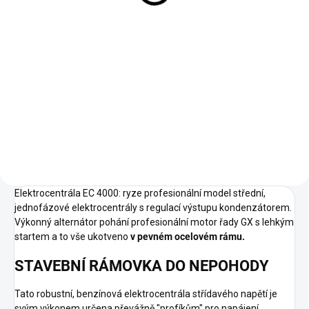
45 446 Kč bez DPH
Do košíku
K elektrocentrále do 31.12.2024
dostanete za korunu aku fukar,
pilu, vyžínač, nebo plotostřih
Honda, včetně baterie a
nabíječky. Stačí výběr napsat do
poznámky k objednávce. ------
Profesionálové na staveništi,
řemeslníci nebo opravárenské
čety mnohdy potřebují podpůrnou
elektrocentrálu nenáročnou na
Elektrocentrála EC 4000: ryze profesionální model střední,
obsluhu a údržbu ke svícení,
jednofázové elektrocentrály s regulací výstupu kondenzátorem.
napájení ručního elektronářadí,
Výkonný alternátor pohání profesionální motor řady GX s lehkým
elektromotorů nebo menších
startem a to vše ukotveno
v pevném ocelovém rámu.
svařovacích agregátů, ale někdy
i přístroje s citlivou elektronikou.
STAVEBNÍ RÁMOVKA DO NEPOHODY
Tato robustní a odolná, ale velmi
citlivá "rámovka" EG 3600 má
Tato robustní, benzínová elektrocentrála střídavého napětí je
mimořádně pevnou a odolnou
svým výkonem určena převážně "profíkům" pro napájení