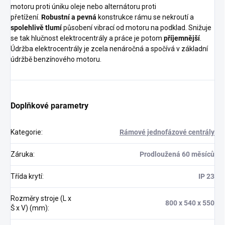
motoru proti úniku oleje nebo alternátoru proti
přetížení.
Robustní a pevná
konstrukce rámu se nekroutí a
spolehlivě tlumí
působení vibrací od motoru na podklad. Snižuje
se tak hlučnost elektrocentrály a práce je potom
příjemnější
.
Údržba elektrocentrály je zcela nenáročná a spočívá v základní
údržbě benzínového motoru.
Doplňkové parametry
Kategorie
:
Rámové jednofázové centrály
Záruka
:
Prodloužená 60 měsíců
Třída krytí
:
IP 23
Rozměry stroje (L x
800 x 540 x 550
Š x V) (mm)
: