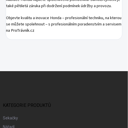
také pětiletá záruka při dodržení podmínek údržby a provozu.
Objevte kvalitu a inovace Honda – profesionální techniku, na kterou
se můžete spolehnout – s profesionálním poradenstvím a servisem
na
ProTrávník.cz
Z
Á
P
A
T
Í
KATEGORIE PRODUKTŮ
Sekačky
Nářadí