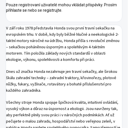
Pouze registrovaní uživatelé mohou vkládat příspěvky. Prosím
přihlaste se
nebo se
registrujte
.
V září roku 1978 představila Honda svou první travní sekačku na
evropském trhu. V době, kdy byly běžné hlučné a neekologické 2-
taktní motory náročné na údržbu, Honda přišla s revoluční změnou
– sekačkou poháněnou úsporným a spolehlivým 4-taktním
motorem. Tím položila základy nových standardů v oblasti
ekologie, výkonu, spolehlivosti a komfortu při práci.
Dnes už značka Honda nezahrnuje jen travní sekačky, ale širokou
škálu zahradní techniky – zahradní traktory, křovinořezy, plotové
nůžky, fukary, vyžínače, rotavátory a bohaté příslušenství pro
každého zahradníka.
Všechny stroje Honda spojuje špičková kvalita, intuitivní ovládání,
vysoký výkon a důraz na úspornost a ekologii. Jsou navrženy tak,
aby perfektně plnily svou práci i v náročných podmínkách. Ať už
pečujete o malou zahradu, hospodářství nebo veřejnou zeleň, v
nabídce Honda najdete spolehlivého pomocníka. Samozřejmostí je