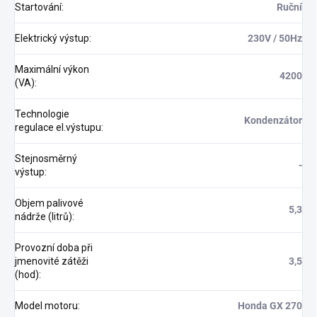
Startování
:
Ruční
Elektrický výstup
:
230V / 50Hz
Maximální výkon
4200
(VA)
:
Technologie
Kondenzátor
regulace el.výstupu
:
Stejnosměrný
-
výstup
:
Objem palivové
5,3
nádrže (litrů)
:
Provozní doba při
jmenovité zátěži
3,5
(hod)
:
Model motoru
:
Honda GX 270