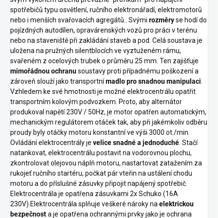
konstrukci, spolehlivý start a
spotřebičů typu osvětlení, ručního elektronářadí, elektromotorů
schopnost dlouhodobě dodávat
nebo i menších svařovacích agregátů.. Svými
rozměry
se hodí do
maximální výkon pro napájení
pojízdných autodílen, opravárenských vozů pro práci v terénu
spotřebičů jak v nejtěžších
nebo na staveniště při zakládání staveb a pod. Celá soustava je
pracovních podmínkách
uložena na pružných silentblocích ve vyztuženém rámu,
profesionálního použití, tak i v
svařeném z ocelových trubek o průměru 25 mm. Ten zajišťuje
domácích podmínkách např. při
nouzových situacích výpadku
mimořádnou ochranu
soustavy proti případnému poškození a
dodávek el. proudu. Velká nádrž
zároveň slouží jako transportní
madlo pro snadnou manipulaci
.
na 24 litrů paliva plně postačuje
Vzhledem ke své hmotnosti je možné elektrocentrálu opatřit
na pokrytí chodu po dobu více
transportním kolovým podvozkem. Proto, aby alternátor
než jedné pracovní směny.
produkoval napětí 230V / 50Hz, je motor opatřen automatickým,
mechanickým regulátorem otáček tak, aby při jakémkoliv odběru
proudy byly otáčky motoru konstantní ve výši 3000 ot./min.
Ovládání elektrocentrály je
velice snadné a jednoduché
. Stačí
natankovat, elektrocentrálu postavit na vodorovnou plochu,
zkontrolovat olejovou náplň motoru, nastartovat zatažením za
rukojeť ručního startéru, počkat pár vteřin na ustálení chodu
motoru a do příslušné zásuvky připojit napájený spotřebič.
Elektrocentrála je opatřena zásuvkami 2x Schuko (16A
230V).Elektrocentrála splňuje veškeré nároky na
elektrickou
bezpečnost
a je opatřena ochrannými prvky jako je ochrana