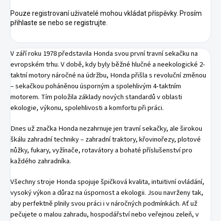
Pouze registrovaní uživatelé mohou vkládat příspěvky. Prosím
přihlaste se
nebo se
registrujte
.
V září roku 1978 představila Honda svou první travní sekačku na
evropském trhu. V době, kdy byly běžné hlučné a neekologické 2-
taktní motory náročné na údržbu, Honda přišla s revoluční změnou
– sekačkou poháněnou úsporným a spolehlivým 4-taktním
motorem. Tím položila základy nových standardů v oblasti
ekologie, výkonu, spolehlivosti a komfortu při práci.
Dnes už značka Honda nezahrnuje jen travní sekačky, ale širokou
škálu zahradní techniky – zahradní traktory, křovinořezy, plotové
nůžky, fukary, vyžínače, rotavátory a bohaté příslušenství pro
každého zahradníka.
Všechny stroje Honda spojuje špičková kvalita, intuitivní ovládání,
vysoký výkon a důraz na úspornost a ekologii. Jsou navrženy tak,
aby perfektně plnily svou práci i v náročných podmínkách. Ať už
pečujete o malou zahradu, hospodářství nebo veřejnou zeleň, v