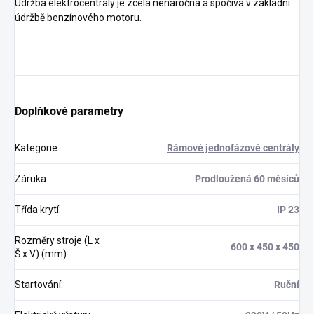
Údržba elektrocentrály je zcela nenáročná a spočívá v základní
údržbě benzínového motoru.
Doplňkové parametry
Kategorie
:
Rámové jednofázové centrály
Záruka
:
Prodloužená 60 měsíců
Třída krytí
:
IP 23
Rozměry stroje (L x
600 x 450 x 450
Š x V) (mm)
:
Startování
:
Ruční