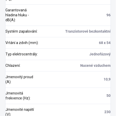
Garantovaná
hladina hluku -
96
dB(A)
:
Systém zapalování
:
Tranzistorové bezkontaktní
Vrtání a zdvih (mm)
:
68 x 54
Typ elektrocentrály
:
Jednofázový
Chlazení
:
Nucené vzduchem
Jmenovitý proud
10,9
(A)
:
Jmenovitá
50
frekvence (Hz)
:
Jmenovité napětí
230
(V)
: