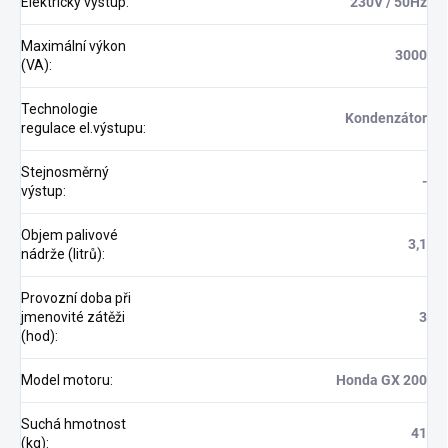
Elektrický výstup
:
230V / 50Hz
Maximální výkon
3000
(VA)
:
Technologie
Kondenzátor
regulace el.výstupu
:
Stejnosměrný
-
výstup
:
Objem palivové
3,1
nádrže (litrů)
:
Provozní doba při
jmenovité zátěži
3
(hod)
:
Model motoru
:
Honda GX 200
Suchá hmotnost
41
(kg)
: