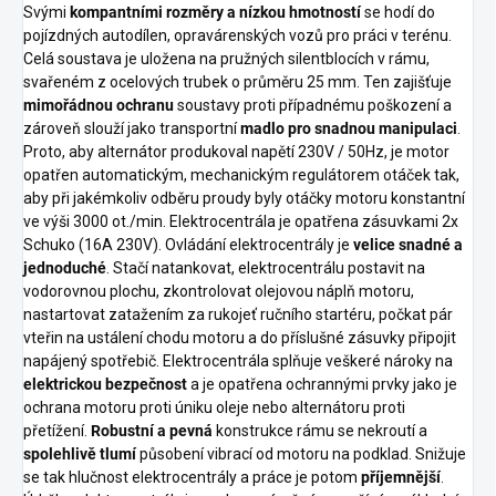
Svými
kompantními rozměry a nízkou hmotností
se hodí do
maximální výkon pro napájení
pojízdných autodílen, opravárenských vozů pro práci v terénu.
spotřebičů jak v nejtěžších
Celá soustava je uložena na pružných silentblocích v rámu,
pracovních podmínkách
svařeném z ocelových trubek o průměru 25 mm. Ten zajišťuje
profesionálního použití, tak i v
mimořádnou ochranu
soustavy proti případnému poškození a
domácích podmínkách např. při
nouzových situacích výpadku
zároveň slouží jako transportní
madlo pro snadnou manipulaci
.
dodávek el. proudu. Velká nádrž
Proto, aby alternátor produkoval napětí 230V / 50Hz, je motor
na 24 litrů paliva plně postačuje
opatřen automatickým, mechanickým regulátorem otáček tak,
na pokrytí chodu po dobu více
aby při jakémkoliv odběru proudy byly otáčky motoru konstantní
než jedné pracovní směny.
ve výši 3000 ot./min. Elektrocentrála je opatřena zásuvkami 2x
Schuko (16A 230V). Ovládání elektrocentrály je
velice snadné a
jednoduché
. Stačí natankovat, elektrocentrálu postavit na
vodorovnou plochu, zkontrolovat olejovou náplň motoru,
nastartovat zatažením za rukojeť ručního startéru, počkat pár
vteřin na ustálení chodu motoru a do příslušné zásuvky připojit
napájený spotřebič. Elektrocentrála splňuje veškeré nároky na
elektrickou bezpečnost
a je opatřena ochrannými prvky jako je
ochrana motoru proti úniku oleje nebo alternátoru proti
přetížení.
Robustní a pevná
konstrukce rámu se nekroutí a
spolehlivě tlumí
působení vibrací od motoru na podklad. Snižuje
se tak hlučnost elektrocentrály a práce je potom
příjemnější
.