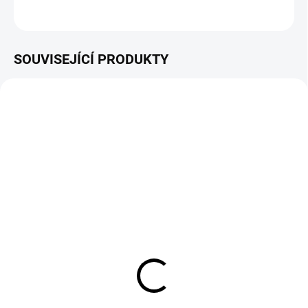
ZEPTAT SE
HLÍDAT
SOUVISEJÍCÍ PRODUKTY
ZDARMA
SKLADEM
Rámová profesionální
elektrocentrála EG 3600
54 990 Kč
45 446 Kč bez DPH