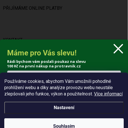
PŘIJÍMÁME ONLINE PLATBY
KONTAKT
Máme pro Vás slevu!
info
@
protravnik.cz
Rádi bychom vám poslali poukaz na slevu
+420 724 308 341
100 Kč
na první nákup na protravnik.cz
Používáme cookies, abychom Vám umožnili pohodlné
prohlížení webu a díky analýze provozu webu neustále
Poslat voucher
zlepšovali jeho funkce, výkon a použitelnost.
Více informací
Zásady zpracování osobních údajů
Nastavení
Copyright 2026
ProTrávník
. Všechna práva vyhrazena.
Souhlasím