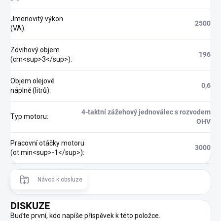
Jmenovitý výkon
2500
(VA)
:
Zdvihový objem
196
(cm<sup>3</sup>)
:
Objem olejové
0,6
náplně (litrů)
:
4-taktní zážehový jednoválec s rozvodem
Typ motoru
:
OHV
Pracovní otáčky motoru
3000
(ot.min<sup>-1</sup>)
:
Návod k obsluze
DISKUZE
Buďte první, kdo napíše příspěvek k této položce.