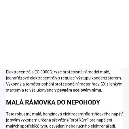
Do košíku
K elektrocentrále do 31.12.2024
dostanete za korunu aku fukar,
pilu, vyžínač, nebo plotostřih
Honda, včetně baterie a
nabíječky. Stačí výběr napsat do
poznámky k objednávce. ------
Profesionálové na staveništi,
řemeslníci nebo opravárenské
čety mnohdy potřebují podpůrnou
elektrocentrálu nenáročnou na
Elektrocentrála EC 3000G: ryze profesionální model malé,
obsluhu a údržbu ke svícení,
jednofázové elektrocentrály s regulací výstupu kondenzátorem.
napájení ručního elektronářadí,
Výkonný alternátor pohání profesionální motor řady GX s lehkým
elektromotorů nebo menších
startem a to vše ukotveno
v pevném ocelovém rámu.
svařovacích agregátů, ale někdy
i přístroje s citlivou elektronikou.
MALÁ RÁMOVKA DO NEPOHODY
Tato robustní a odolná, ale velmi
citlivá "rámovka" EG 3600 má
Tato robustní, malá, benzínová elektrocentrála střídavého napětí
mimořádně pevnou a odolnou
je svým výkonem určena převážně "profíkům" pro napájení
konstrukci, spolehlivý start a
malých spotřebičů typu osvětlení nebo ručního elektronářadí.
schopnost dlouhodobě dodávat