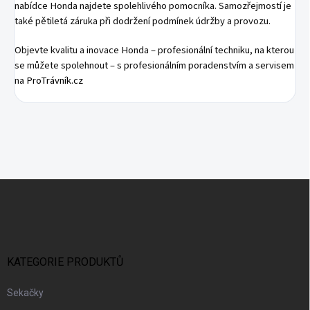
nabídce Honda najdete spolehlivého pomocníka. Samozřejmostí je
také pětiletá záruka při dodržení podmínek údržby a provozu.
Objevte kvalitu a inovace Honda – profesionální techniku, na kterou
se můžete spolehnout – s profesionálním poradenstvím a servisem
na
ProTrávník.cz
Z
Á
P
A
T
Í
KATEGORIE PRODUKTŮ
Sekačky