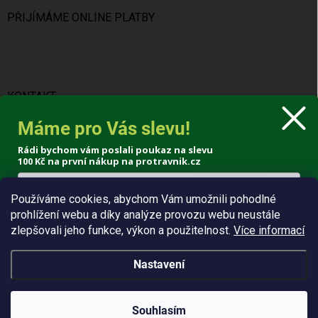
PŘIJÍMÁME ONLINE PLATBY
KONTAKT
Máme pro Vás slevu!
info
@
protravnik.cz
Rádi bychom vám poslali poukaz na slevu
+420 724 308 341
100 Kč
na první nákup na protravnik.cz
Používáme cookies, abychom Vám umožnili pohodlné
prohlížení webu a díky analýze provozu webu neustále
Poslat voucher
zlepšovali jeho funkce, výkon a použitelnost.
Více informací
Zásady zpracování osobních údajů
Nastavení
Copyright 2026
ProTrávník
. Všechna práva vyhrazena.
Souhlasím