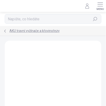
Přejít
na
obsah
Hledat
AKU travní vyžínače a křovinořezy