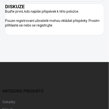
DISKUZE
Buďte první, kdo napíše příspěvek k této položce.
Pouze registrovaní uživatelé mohou vkládat příspěvky. Prosím
přihlaste se
nebo se
registrujte
.
Z
Á
P
A
T
Í
KATEGORIE PRODUKTŮ
Sekačky