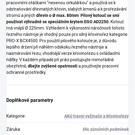
pracovními otáčkami "nesenou cirkulárkou" a používá se k
odstraňování dřevnatých křovin, slabých kmenů a k prořezávání
stromů a jiných
dřevin o Ø max. 80mm
.
Pilový kotouč se smí
používat výhradně se speciálním krytem EGO AD2250.
Kotouč
má vnější Ø 225mm. Vzhledem k výkonostní náročnosti tohoto
řezného nástroje je vhodný pouze pro silný křovinořez kategorie
PRO-X BCX4500. Pro použití pilového kotouče je, z důvodu
lepšího držení při náhlém odskoku řezného nástroje a
nasměrování řezu, vhodnější verze křovinořezu s ovládacími
řidítky. V každém případě při práci postupujte mimořádně
obezřetně,
dbejte zvýšené opatrnosti
a používejte pracovní
ochranné prostředky.
Doplňkové parametry
Kategorie
:
AKU travní vyžínače a křovinořezy
Záruka
:
Dle záručních podmínek