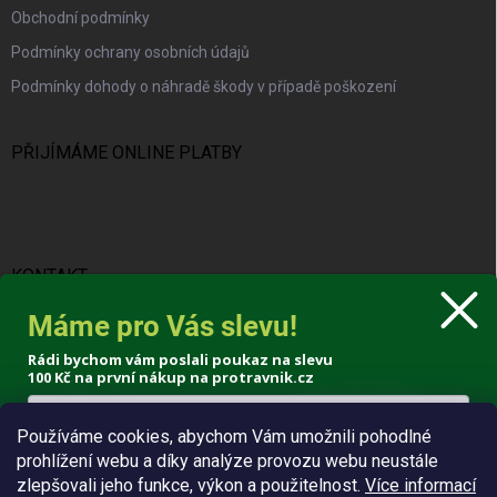
Obchodní podmínky
Podmínky ochrany osobních údajů
Podmínky dohody o náhradě škody v případě poškození
PŘIJÍMÁME ONLINE PLATBY
KONTAKT
Máme pro Vás slevu!
info
@
protravnik.cz
Rádi bychom vám poslali poukaz na slevu
+420 724 308 341
100 Kč
na první nákup na protravnik.cz
Používáme cookies, abychom Vám umožnili pohodlné
prohlížení webu a díky analýze provozu webu neustále
Poslat voucher
zlepšovali jeho funkce, výkon a použitelnost.
Více informací