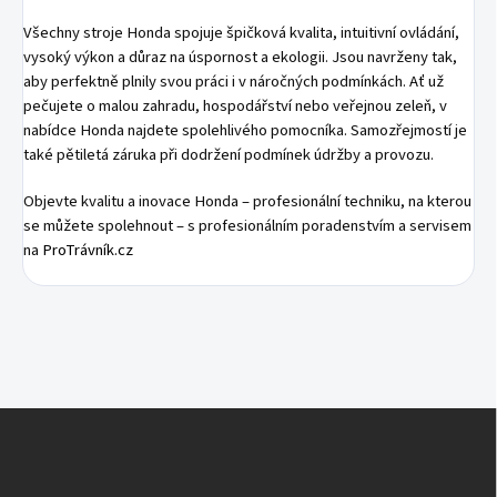
Všechny stroje Honda spojuje špičková kvalita, intuitivní ovládání,
vysoký výkon a důraz na úspornost a ekologii. Jsou navrženy tak,
aby perfektně plnily svou práci i v náročných podmínkách. Ať už
pečujete o malou zahradu, hospodářství nebo veřejnou zeleň, v
nabídce Honda najdete spolehlivého pomocníka. Samozřejmostí je
také pětiletá záruka při dodržení podmínek údržby a provozu.
Objevte kvalitu a inovace Honda – profesionální techniku, na kterou
se můžete spolehnout – s profesionálním poradenstvím a servisem
na
ProTrávník.cz
Z
Á
P
A