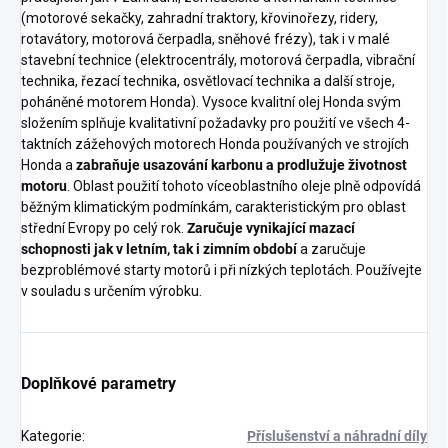
(motorové sekačky, zahradní traktory, křovinořezy, ridery,
rotavátory, motorová čerpadla, sněhové frézy), tak i v malé
stavební technice (elektrocentrály, motorová čerpadla, vibrační
technika, řezací technika, osvětlovací technika a další stroje,
poháněné motorem Honda). Vysoce kvalitní olej Honda svým
složením splňuje kvalitativní požadavky pro použití ve všech 4-
taktních zážehových motorech Honda používaných ve strojích
Honda a
zabraňuje usazování karbonu a prodlužuje životnost
motoru
. Oblast použití tohoto víceoblastního oleje plně odpovídá
běžným klimatickým podmínkám, carakteristickým pro oblast
střední Evropy po celý rok.
Zaručuje vynikající mazací
schopnosti jak v letním, tak i zimním období
a zaručuje
bezproblémové starty motorů i při nízkých teplotách. Používejte
v souladu s určením výrobku.
Doplňkové parametry
Kategorie
:
Příslušenství a náhradní díly