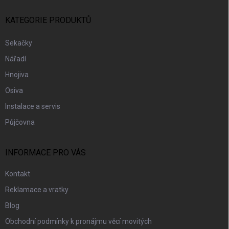
T
Í
KATEGORIE PRODUKTŮ
Sekačky
Nářadí
Hnojiva
Osiva
Instalace a servis
Půjčovna
INFORMACE PRO VÁS
Kontakt
Reklamace a vratky
Blog
Obchodní podmínky k pronájmu věcí movitých