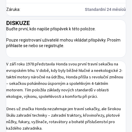
Záruka
:
Standardní 24 měsíců
DISKUZE
Buďte první, kdo napíše příspěvek k této položce.
Pouze registrovaní uživatelé mohou vkládat příspěvky. Prosím
přihlaste se
nebo se
registrujte
.
V září roku 1978 představila Honda svou první travní sekačku na
evropském trhu. V době, kdy byly běžné hlučné a neekologické 2-
taktní motory náročné na údržbu, Honda přišla s revoluční změnou
– sekačkou poháněnou úsporným a spolehlivým 4-taktním
motorem. Tím položila základy nových standardů v oblasti
ekologie, výkonu, spolehlivosti a komfortu při práci.
Dnes už značka Honda nezahrnuje jen travní sekačky, ale širokou
škálu zahradní techniky – zahradní traktory, křovinořezy, plotové
nůžky, fukary, vyžínače, rotavátory a bohaté příslušenství pro
každého zahradníka.