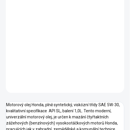
7.8.2026
−
+
Přidat do košíku
Plně syntetický motorový olej Honda (1,0L) určený pro použití ve
vysokootáčkových a mini čtyřtaktních motorech Honda a v
motorech pracujících v nízkých teplotách, např. sněhových
frézách a pod. Zaručuje vynikající mazací schopnosti jak v letním,
tak i zimním období a zaručuje bezproblémové starty motorů i
při nízkých teplotách.
DETAILNÍ INFORMACE
ZEPTAT SE
HLÍDAT
Motorový olej Honda, plně syntetický, viskózní třídy SAE 5W-30,
kvalitativní specifikace API SL, balení 1,0L. Tento moderní,
univerzální motorový olej, je určen k mazání čtyřtaktních
zážehových (benzínových) vysokootáčkových motorů Honda,
pracujících jak v zahradní, zemědělské a komunální technice