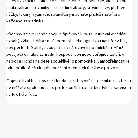
Dnes už značka Honda nezahrnuje jen travní sekačky, ale širokou
škálu zahradní techniky – zahradní traktory, křovinořezy, plotové
nůžky, fukary, vyžínače, rotavátory a bohaté příslušenství pro
každého zahradníka.
Všechny stroje Honda spojuje špičková kvalita, intuitivní ovládání,
vysoký výkon a důraz na úspornost a ekologii. Jsou navrženy tak,
aby perfektně plnily svou práci i v náročných podmínkách. Ať už
pečujete o malou zahradu, hospodářství nebo veřejnou zeleň, v
nabídce Honda najdete spolehlivého pomocníka. Samozřejmostí je
také pětiletá záruka při dodržení podmínek údržby a provozu.
Objevte kvalitu a inovace Honda – profesionální techniku, na kterou
se můžete spolehnout – s profesionálním poradenstvím a servisem
na
ProTrávník.cz