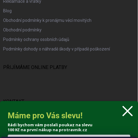
Reklamace a vratky
Blog
Obchodní podmínky k pronájmu věcí movitých
Obchodní podmínky
Podmínky ochrany osobních údajů
Podmínky dohody o náhradě škody v případě poškození
PŘIJÍMÁME ONLINE PLATBY
KONTAKT
Máme pro Vás slevu!
info
@
protravnik.cz
Rádi bychom vám poslali poukaz na slevu
+420 724 308 341
100 Kč
na první nákup na protravnik.cz