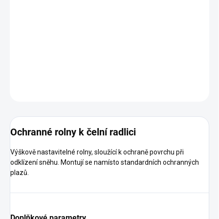
−
+
Přidat do košíku
Výškově nastavitelné rolny, sloužící k ochraně povrchu při
odklízení sněhu.
DETAILNÍ INFORMACE
ZEPTAT SE
HLÍDAT
Ochranné rolny k čelní radlici
Výškově nastavitelné rolny, sloužící k ochraně povrchu při
odklízení sněhu. Montují se namísto standardních ochranných
plazů.
Doplňkové parametry