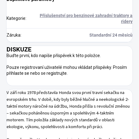
Příslušenství pro benzinové zahradní traktory a
Kategorie
:
ridery
Záruka
:
Standardní 24 měsíců
DISKUZE
Buďte první, kdo napíše příspěvek k této položce.
Pouze registrovaní uživatelé mohou vkládat příspěvky. Prosím
přihlaste se
nebo se
registrujte
.
V září roku 1978 představila Honda svou první travní sekačku na
evropském trhu. V době, kdy byly běžné hlučné a neekologické 2-
taktní motory náročné na údržbu, Honda přišla s revoluční změnou
– sekačkou poháněnou úsporným a spolehlivým 4-taktním
motorem. Tím položila základy nových standardů v oblasti
ekologie, výkonu, spolehlivosti a komfortu při práci.