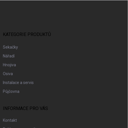
Z
Á
P
A
T
Í
KATEGORIE PRODUKTŮ
Sekačky
Nářadí
Hnojiva
Osiva
Instalace a servis
Půjčovna
INFORMACE PRO VÁS
Kontakt