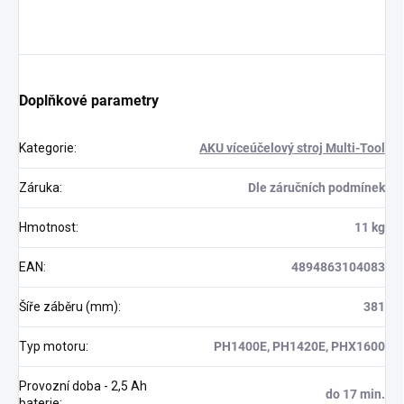
Doplňkové parametry
Kategorie
:
AKU víceúčelový stroj Multi-Tool
Záruka
:
Dle záručních podmínek
Hmotnost
:
11 kg
EAN
:
4894863104083
Šíře záběru (mm)
:
381
Typ motoru
:
PH1400E, PH1420E, PHX1600
Provozní doba - 2,5 Ah
do 17 min.
baterie
: