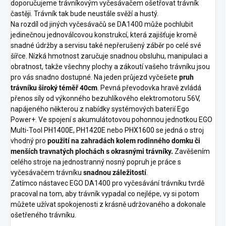
doporučujeme trávníkovým vyčesávačem ošetřovat trávník
častěji. Trávník tak bude neustále svěží a hustý.
Na rozdíl od jiných vyčesávačů se DA1400 může pochlubit
jedinečnou jednoválcovou konstrukcí, která zajišťuje kromě
snadné údržby a servisu také nepřerušený záběr po celé své
šířce. Nízká hmotnost zaručuje snadnou obsluhu, manipulaci a
obratnost, takže všechny plochy a zákoutí vašeho trávníku jsou
pro vás snadno dostupné. Na jeden průjezd vyčešete
pruh
trávníku široký téměř 40cm
. Pevná převodovka hravě zvládá
přenos síly od výkonného bezuhlíkového elektromotoru 56V,
napájeného některou z nabídky systémových baterií Ego
Power+. Ve spojení s akumulátotovou pohonnou jednotkou EGO
Multi-Tool
PH1400E
,
PH1420E
nebo
PHX1600
se jedná o stroj
vhodný pro
použití na zahradách kolem rodinného domku či
menších travnatých plochách s okrasnými trávníky.
Zavěšením
celého stroje na jednostranný nosný popruh je práce s
vyčesávačem trávníku
snadnou záležitostí
.
Zatímco nástavec EGO DA1400 pro vyčesávání trávníku tvrdě
pracoval na tom, aby trávník vypadal co nejlépe, vy si potom
můžete užívat spokojenosti z krásně udržovaného a dokonale
ošetřeného trávníku.