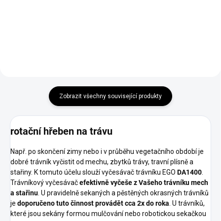
pro multitool - vyčesávač
nejvšestrannější akumulátorový
trávníků DA1400. Prostě jen
stroj Multi-Tool. Lehká
vyměníte drátky za nože a
univerzální pohonná jednotka s
můžete se pustit do práce.
obloukovou ovládací rukojetí a
variabilním ovládáním rychlosti
je určena pro pohon celkem
devíti různých pracovních
nástavců. Díky své nízké
hmotnosti a náhonu pomocí
Zobrazit všechny související produkty
ocelové hřídele se jedná o
ideální stroj i do těžších
podmínek použití. Nízkou
hmotnost ocení uživatel hlavně
rotační hřeben na trávu
při použití nástavců typu nůžek
na živé ploty nebo prořezávací
Např. po skončení zimy nebo i v průběhu vegetačního období je
pily. Dělená hnací hřídel značně
dobré trávník vyčistit od mechu, zbytků trávy, travní plísně a
usnadňuje manipulaci při
stařiny. K tomuto účelu slouží vyčesávač trávníku EGO
DA1400
.
transportu a uskladnění stroje.
Trávníkový vyčesávač
efektivně vyčeše z Vašeho trávníku mech
a stařinu
. U pravidelně sekaných a pěstěných okrasných trávníků
je
doporučeno tuto činnost provádět cca 2x do roka
. U trávníků,
které jsou sekány formou mulčování nebo robotickou sekačkou