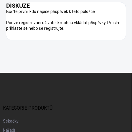
DISKUZE
Buďte první, kdo napíše příspěvek k této položce.
Pouze registrovaní uživatelé mohou vkládat příspěvky. Prosím
přihlaste se
nebo se
registrujte
.
Z
Á
P
A
T
Í
KATEGORIE PRODUKTŮ
Sekačky
Nářadí