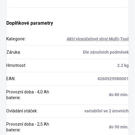
Doplňkové parametry
Kategorie
:
AKU víceúčelový stroj Multi-Tool
Záruka
:
Dle záručních podmínek
Hmotnost
:
2.2 kg
EAN
:
4260529580001
Provozní doba - 4,0 Ah
do 80 min.
baterie
:
Ovládání otáček
:
variabilní ve 2 úrovních
Provozní doba - 2,5 Ah
do 50 min.
baterie
: