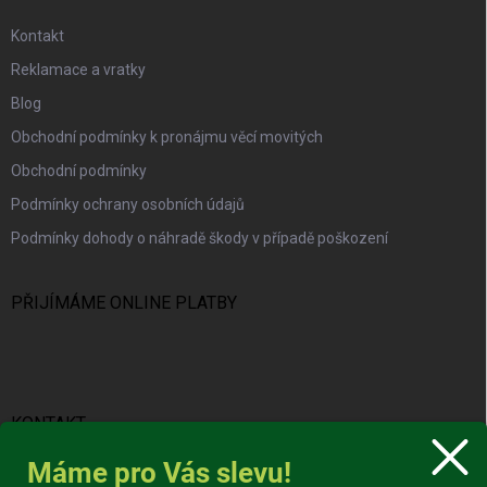
Kontakt
Reklamace a vratky
Blog
Obchodní podmínky k pronájmu věcí movitých
Obchodní podmínky
Podmínky ochrany osobních údajů
Podmínky dohody o náhradě škody v případě poškození
PŘIJÍMÁME ONLINE PLATBY
KONTAKT
Máme pro Vás slevu!
info
@
protravnik.cz