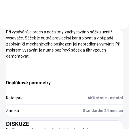
než 135 m3/h. Mimořádně silný
vysávací účinek s ovládáním na
ovládacím panelu nebo pomocí
dálkového ovladače. Obsahuje
4ks různého příslušenství pro
různé úklidové práce.
Při vysávání je prach a nečistoty zachycován v sáčku uvnitř
vysavače. Sáček je nutné pravidelně kontrolovat a v případě
zaplnění či mechanického poškození jej neprodleně vyměnit. Při
mokrém vysávání je nutné papírový sáček a filtr vzduch
demontovat.
Doplňkové parametry
Kategorie
:
AKU stroje - ostatní
Záruka
:
Standardní 24 měsíců
DISKUZE