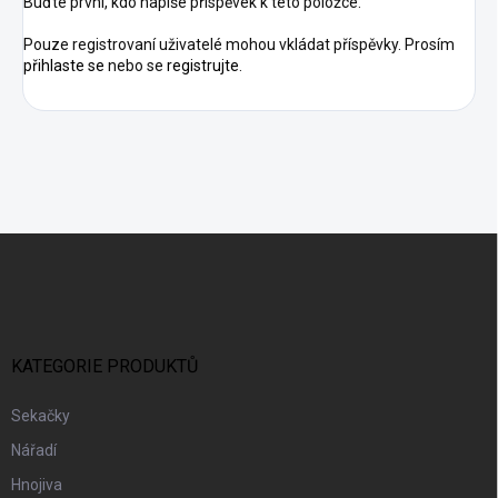
Buďte první, kdo napíše příspěvek k této položce.
Pouze registrovaní uživatelé mohou vkládat příspěvky. Prosím
přihlaste se
nebo se
registrujte
.
Z
Á
P
A
T
Í
KATEGORIE PRODUKTŮ
Sekačky
Nářadí
Hnojiva