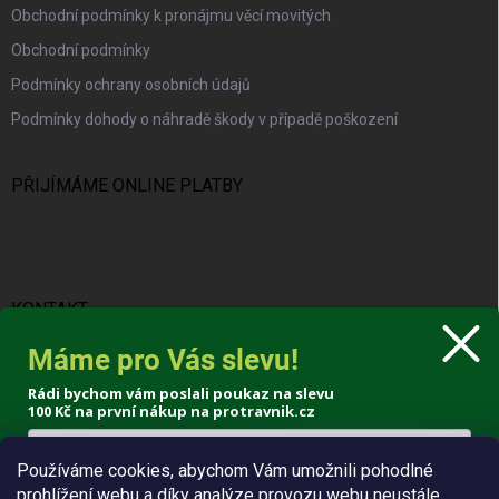
Obchodní podmínky k pronájmu věcí movitých
Obchodní podmínky
Podmínky ochrany osobních údajů
Podmínky dohody o náhradě škody v případě poškození
PŘIJÍMÁME ONLINE PLATBY
KONTAKT
Máme pro Vás slevu!
info
@
protravnik.cz
Rádi bychom vám poslali poukaz na slevu
+420 724 308 341
100 Kč
na první nákup na protravnik.cz
Používáme cookies, abychom Vám umožnili pohodlné
prohlížení webu a díky analýze provozu webu neustále
Poslat voucher