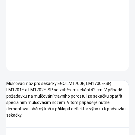
11.8.2026
−
+
Přidat do košíku
Mulčovací nůž 42cm pro sekačky EGO LM1700E, LM1700E-SPE,
LM1701E-SP a LM1702E-SP.
DETAILNÍ INFORMACE
ZEPTAT SE
HLÍDAT
Mulčovací nůž pro sekačky EGO LM1700E, LM1700E-SP,
LM1701E a LM1702E-SP se záběrem sekání 42 cm. V případě
požadavku na mulčování travního porostu lze sekačku opatřit
speciálním mulčovacím nožem. V tom případě je nutné
demontovat sběrný koš a přiklopit deflektor výhozu k podvozku
sekačky.