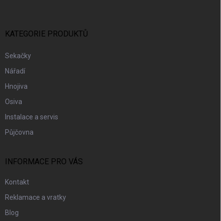
P
A
T
Í
KATEGORIE PRODUKTŮ
Sekačky
Nářadí
Hnojiva
Osiva
Instalace a servis
Půjčovna
INFORMACE PRO VÁS
Kontakt
Reklamace a vratky
Blog