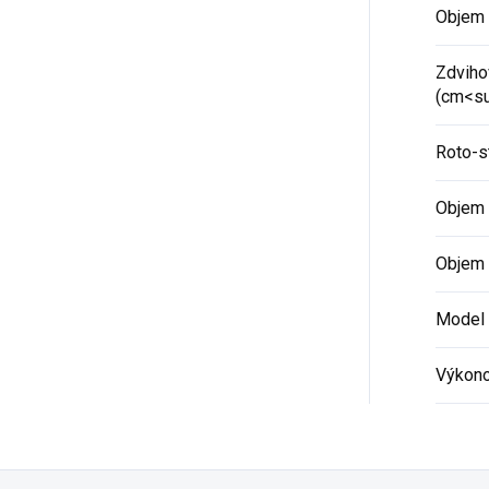
Objem p
Zdviho
(cm<s
Roto-s
Objem 
Objem o
Model 
Výkono