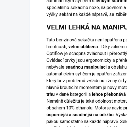
automatickým sytičem
s lehkým starte
speciálního sekacího nože, na pevném a
výšky sekání na každé nápravě, se záb
VELMI LEHKÁ NA MANIP
Tato benzínová sekačka není opatřena po
hmotnosti,
velmi oblíbená
. Díky silném
Optiflow je schopna zvládnout i přerost
Ovládací prvky jsou ergonomicky a přehl
nebývale
snadnou manipulaci
a obsluhu
automatickým sytičem je opatřen zaříze
který bez problémů zvládnou i ženy či fy
hlavně kroutícím momentem je nový mo
trhu
v dané kategorii a
lehce překonává 
Neméně důležitá je také odolnost moto
obsahem 10% ethanolu. Motor je navíc
p
úspornější a snadnější na údržbu
. Výšk
pákou samostatně na každé nápravě. Sek