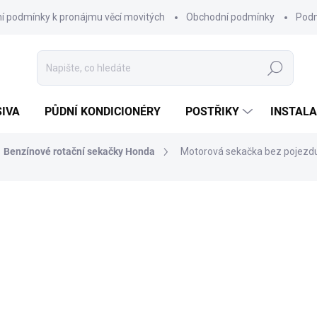
í podmínky k pronájmu věcí movitých
Obchodní podmínky
Podm
Hledat
SIVA
PŮDNÍ KONDICIONÉRY
POSTŘIKY
INSTALA
Benzínové rotační sekačky Honda
Motorová sekačka bez pojezd
15 990 Kč
ZDARMA
13 215 Kč bez DPH
Měrná
SKLADEM
cena:
MŮŽEME DORUČIT DO:
7.8.20