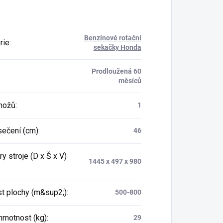
Benzínové rotační
rie
:
sekačky Honda
Prodloužená 60
:
měsíců
nožů
:
1
sečení (cm)
:
46
 stroje (D x Š x V)
1445 x 497 x 980
st plochy (m&sup2;)
:
500-800
hmotnost (kg)
:
29