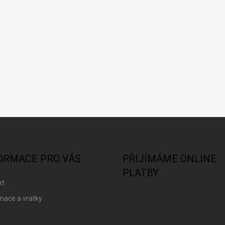
ORMACE PRO VÁS
PŘIJÍMÁME ONLINE
PLATBY
kt
mace a vratky