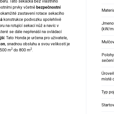
sběru. Tato sekačka bez vlastního
stními prvky včetně
bezpečnostní
Materi
í okamžité zastavení rotace sekacího
ná
konstrukce podvozku spolehlivě
Jmenov
na rotující sekací nůž a navíc v
(kW/mi
které se dále nepřenáší na ovládací
jší
. Tato Honda je určena pro uživatele,
Mulčov
kon
, snadnou obsluhu a svou velikostí je
2
2
d 500 m
do 800 m
.
Polohy
sečení
Úroveň
místě 
Typ po
Startov