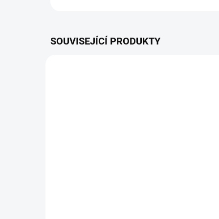
SOUVISEJÍCÍ PRODUKTY
ZDARMA
SKLADEM
Čtyřtaktní křovinořez
Čty
Honda UMK 425 U
Ho