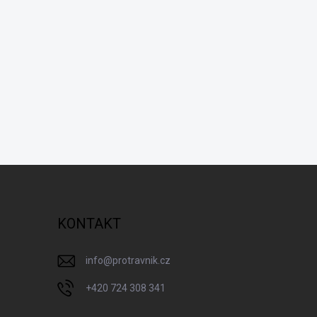
KONTAKT
info
@
protravnik.cz
+420 724 308 341