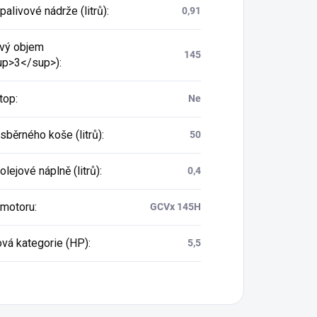
alivové nádrže (litrů)
:
0,91
vý objem
145
up>3</sup>)
:
top
:
Ne
sběrného koše (litrů)
:
50
lejové náplně (litrů)
:
0,4
motoru
:
GCVx 145H
vá kategorie (HP)
:
5,5