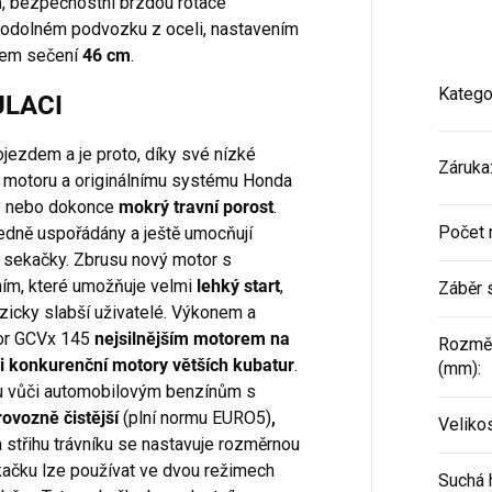
m
, bezpečnostní brzdou rotace
značky HONDA.
 odolném podvozku z oceli, nastavením
ěrem sečení
46 cm
.
Katego
ULACI
jezdem a je proto, díky své nízké
Záruka
u motoru a originálnímu systému Honda
lý nebo dokonce
mokrý travní porost
.
Počet 
edně uspořádány a ještě umocňují
 sekačky. Zbrusu nový motor s
ním, které umožňuje velmi
lehký start
,
Záběr 
zicky slabší uživatelé. Výkonem a
tor GCVx 145
nejsilnějším motorem na
Rozměry
i konkurenční motory větších kubatur
.
(mm)
:
ru vůči automobilovým benzínům s
rovozně čistější
(plní normu EURO5)
,
Veliko
a střihu trávníku se nastavuje rozměrnou
ačku lze používat ve dvou režimech
Suchá 