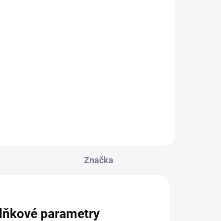
istý
u
lina
avá.
ce
Značka
né
lňkové parametry
roje