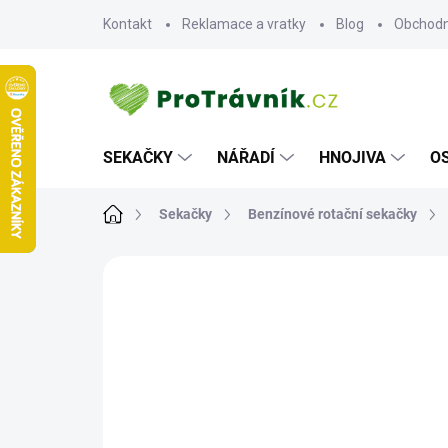
Přejít
Kontakt
Reklamace a vratky
Blog
Obchodn
na
obsah
SEKAČKY
NÁŘADÍ
HNOJIVA
O
Domů
Sekačky
Benzínové rotační sekačky
ZNAČKA:
HONDA