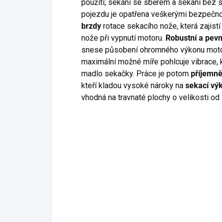
použití; sekání se sběrem a sekání bez 
pojezdu je opatřena veškerými bezpečno
brzdy
rotace sekacího nože, která zajist
nože při vypnutí motoru.
Robustní a pev
snese působení ohromného výkonu motoru 
maximální možné míře pohlcuje vibrace, 
madlo sekačky. Práce je potom
příjemně
kteří kladou vysoké nároky na
sekací vý
vhodná na travnaté plochy o velikosti o