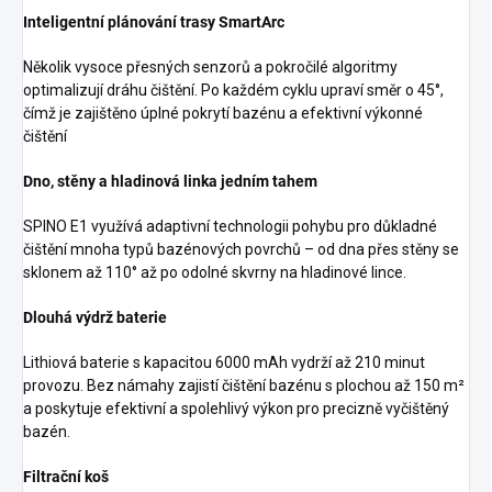
Inteligentní plánování trasy SmartArc
Několik vysoce přesných senzorů a pokročilé algoritmy
optimalizují dráhu čištění. Po každém cyklu upraví směr o 45°,
čímž je zajištěno úplné pokrytí bazénu a efektivní výkonné
čištění
Dno, stěny a hladinová linka jedním tahem
SPINO E1 využívá adaptivní technologii pohybu pro důkladné
čištění mnoha typů bazénových povrchů – od dna přes stěny se
sklonem až 110° až po odolné skvrny na hladinové lince.
Dlouhá výdrž baterie
Lithiová baterie s kapacitou 6000 mAh vydrží až 210 minut
provozu. Bez námahy zajistí čištění bazénu s plochou až 150 m²
a poskytuje efektivní a spolehlivý výkon pro precizně vyčištěný
bazén.
Filtrační koš