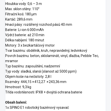
Hloubka vody: 0,6 – 3 m
Max. sklon stěny: 110°
Filtrační koš: 180 μm
Kartáč: 289,6 mm
Hnací pásy: rozšířený rozchod pásů 40 mm
Baterie: Li-ion 6 000 mAh
Výdrž baterie: až 210 min
Délka nabíjení: 180 minut
Motory: 3 x bezkartáčový motor
Tvar bazénu: obdélník, kruh, nepravidelný, ledvinkový
Povrch bazénu: beton, sklolaminát, vinyl, dlažba, Pebble Tec,
mramor
Typ bazénu: zapouštění, nadzemní
Typ vody: sladká, slaná (slanost až 5000 ppm)
Objem koše na nečistoty: 2,8 l
Rozměry: 444,15 × 412,27 × 243,36 mm
Hmotnost: 9,3 kg
Třída vodotěsnosti: IPX8 + dvojitá ochrana baterie
Obsah balení:
1x SPINO E1 robotický bazénový vysavač