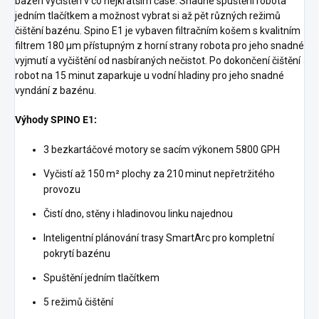
bazén vyčištěn v co nejkratším čase. Snadné spuštění robota
jedním tlačítkem a možnost vybrat si až pět různých režimů
čištění bazénu. Spino E1 je vybaven filtračním košem s kvalitním
filtrem 180
μm
přístupným z horní strany robota pro jeho snadné
vyjmutí a vyčištění od nasbíraných nečistot. Po dokončení čištění
robot na 15 minut zaparkuje u vodní hladiny pro jeho snadné
vyndání z bazénu.
Výhody SPINO E1:
3 bezkartáčové motory se sacím výkonem 5800 GPH
Vyčistí až 150 m² plochy za 210 minut nepřetržitého
provozu
Čistí dno, stěny i hladinovou linku najednou
Inteligentní plánování trasy SmartArc pro kompletní
pokrytí bazénu
Spuštění jedním tlačítkem
5 režimů čištění