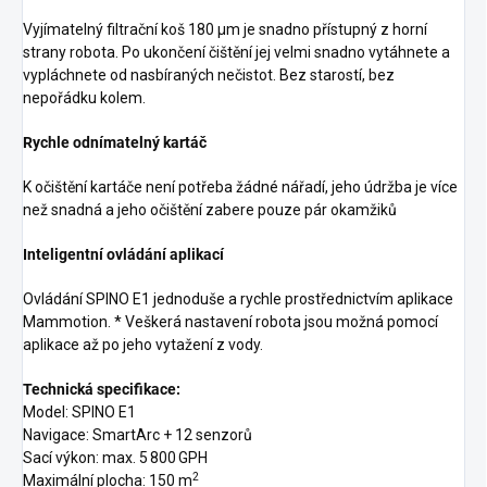
Vyjímatelný filtrační koš 180 μm je snadno přístupný z horní
strany robota. Po ukončení čištění jej velmi snadno vytáhnete a
vypláchnete od nasbíraných nečistot. Bez starostí, bez
nepořádku kolem.
Rychle odnímatelný kartáč
K očištění kartáče není potřeba žádné nářadí, jeho údržba je více
než snadná a jeho očištění zabere pouze pár okamžiků
Inteligentní ovládání aplikací
Ovládání SPINO E1 jednoduše a rychle prostřednictvím aplikace
Mammotion. * Veškerá nastavení robota jsou možná pomocí
aplikace až po jeho vytažení z vody.
Technická specifikace:
Model: SPINO E1
Navigace: SmartArc + 12 senzorů
Sací výkon: max. 5 800 GPH
2
Maximální plocha: 150 m