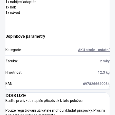
1x nabíjecí adaptér
1x hák
1x návod
Doplňkové parametry
Kategorie
:
AKU stroje - ostatní
Záruka
:
2 roky
Hmotnost
:
12.3 kg
EAN
:
6978266640084
DISKUZE
Buďte první, kdo napíše příspěvek k této položce.
Pouze registrovaní uživatelé mohou vkládat příspěvky. Prosím