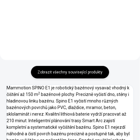
Kompatibilní s modely SPINO E1.
Náhradní SPINO E1 gumový
Balení obsahuje 1 ks.
návlek kartáče levý (L).
Kompatibilní s modely SPINO E1.
Balení obsahuje 1 ks.
Zobrazit všechny související produkty
Mammotion SPINO E1 je robotický bazénový vysavač vhodný k
2
čištění až 150 m
bazénové plochy. Precizně vyčistí dno, stěny i
hladinovou linku bazénu. Spino E1 vyčistí mnoho různých
bazénových povrchů jako PVC, dlaždice, mramor, beton,
sklolaminát i nerez. Kvalitní lithiová baterie vydrží pracovat až
210 minut. Inteligentní plánování trasy Smart Arc zajistí
kompletní a systematické vyčištění bazénu. Spino E1 nejezdí
náhodně a čistí povrch bazénu precizně a postupně tak, aby byl