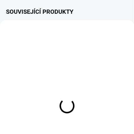
SOUVISEJÍCÍ PRODUKTY
SKLADEM
SKLADEM
SPINO E1 filtrační koš
SPINO E1 gumový návlek
karáče levý (L)
2 490 Kč
1 190 Kč
2 058 Kč bez DPH
983 Kč bez DPH
Do košíku
Do košíku
Náhradní SPINO E1 filtační koš.