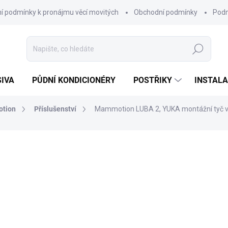
í podmínky k pronájmu věcí movitých
Obchodní podmínky
Podm
Hledat
SIVA
PŮDNÍ KONDICIONÉRY
POSTŘIKY
INSTALA
tion
Příslušenství
Mammotion LUBA 2, YUKA montážní tyč ve
2 490 Kč
2 058 Kč bez DPH
Měrná
SKLADEM
cena:
MŮŽEME DORUČIT DO:
10.8.2