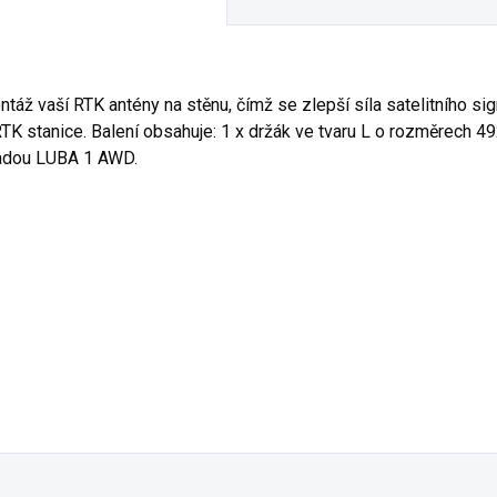
ž vaší RTK antény na stěnu, čímž se zlepší síla satelitního signá
é RTK stanice. Balení obsahuje: 1 x držák ve tvaru L o rozměrech 
 řadou LUBA 1 AWD.