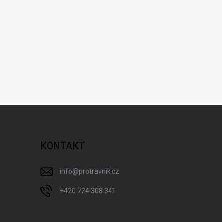
KONTAKT
info
@
protravnik.cz
+420 724 308 341