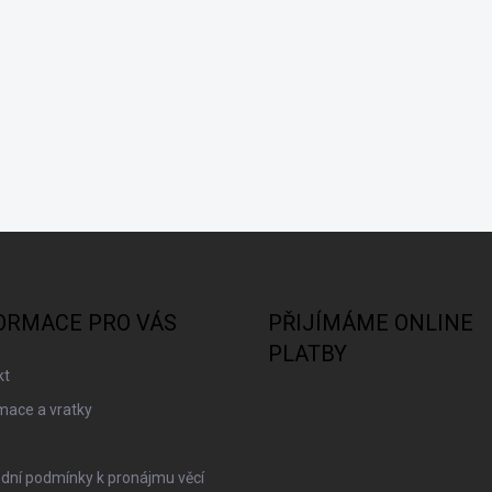
ORMACE PRO VÁS
PŘIJÍMÁME ONLINE
PLATBY
kt
mace a vratky
dní podmínky k pronájmu věcí