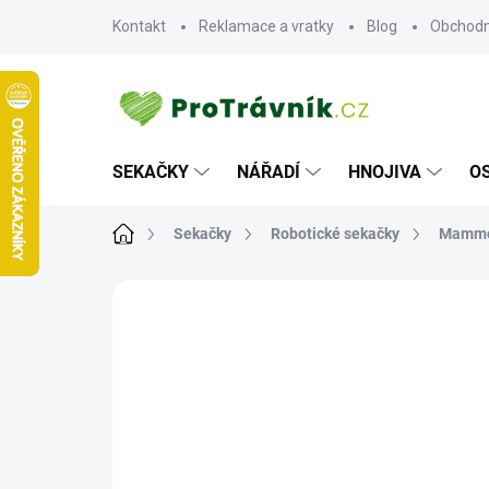
Přejít
Kontakt
Reklamace a vratky
Blog
Obchodn
na
obsah
SEKAČKY
NÁŘADÍ
HNOJIVA
O
Domů
Sekačky
Robotické sekačky
Mammo
ZNAČKA:
MAMMOTION