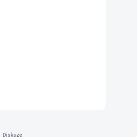
Přidat do košíku
 antény na zeď, čímž se zlepší síla satelitního
o řadu LUBA 2 AWD a YUKA.
Diskuze