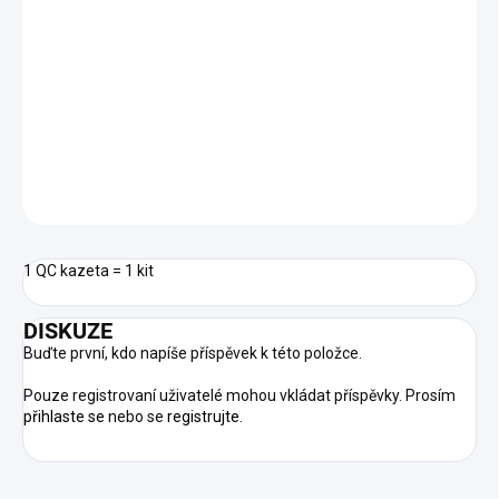
Měrná
DOSTUPNOST NA DOTAZ
cena:
−
+
Přidat do košíku
DETAILNÍ INFORMACE
ZEPTAT SE
HLÍDAT
1 QC kazeta = 1 kit
DISKUZE
Buďte první, kdo napíše příspěvek k této položce.
Pouze registrovaní uživatelé mohou vkládat příspěvky. Prosím
přihlaste se
nebo se
registrujte
.