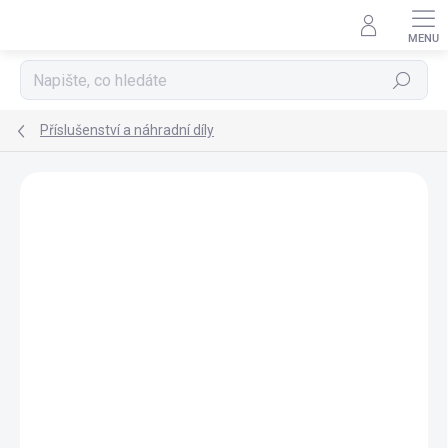
Přejít
na
obsah
Hledat
Příslušenství a náhradní díly