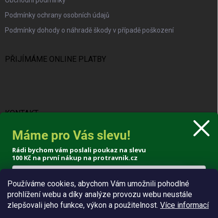
Obchodní podmínky
Podmínky ochrany osobních údajů
Podmínky dohody o náhradě škody v případě poškození
PŘIJÍMÁME ONLINE PLATBY
KONTAKT
Máme pro Vás slevu!
info
@
protravnik.cz
Rádi bychom vám poslali poukaz na slevu
+420 724 308 341
100 Kč
na první nákup na protravnik.cz
Používáme cookies, abychom Vám umožnili pohodlné
prohlížení webu a díky analýze provozu webu neustále
Poslat voucher
zlepšovali jeho funkce, výkon a použitelnost.
Více informací
Zásady zpracování osobních údajů