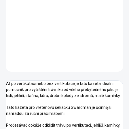
TYP SEKAČKY
−
+
Přidat do košíku
Pročesávací kazeta Swardman.
DETAILNÍ INFORMACE
ZEPTAT SE
HLÍDAT
Ať po vertikutaci nebo bez vertikutace je tato kazeta ideální
pomocník pro vyčištění trávníku od všeho přebytečného jako je
listí, jehličí, stařina, kůra, drobné plody ze stromů, malé kamínky...
Tato kazeta pro vřetenovu sekačku Swardman je účinnější
náhradou za ruční práci hráběmi.
Pročesávač dokáže odklidit trávu po vertikutaci, jehličí, kamínky,