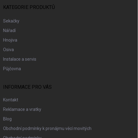
T
Í
KATEGORIE PRODUKTŮ
Sekačky
Nářadí
Hnojiva
Osiva
Instalace a servis
Půjčovna
INFORMACE PRO VÁS
Kontakt
Reklamace a vratky
Blog
Obchodní podmínky k pronájmu věcí movitých