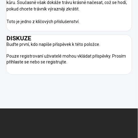
kůru. Současně však dokáže trávu krásně načesat, což se hodí,
pokud chcete trávník výrazněji zkrátit.
Toto je jedno z klíčových příslušenství.
DISKUZE
Buďte první, kdo napíše příspěvek k této položce.
Pouze registrovaní uživatelé mohou vkládat příspěvky. Prosím
přihlaste se
nebo se
registrujte
.
Z
Á
P
A