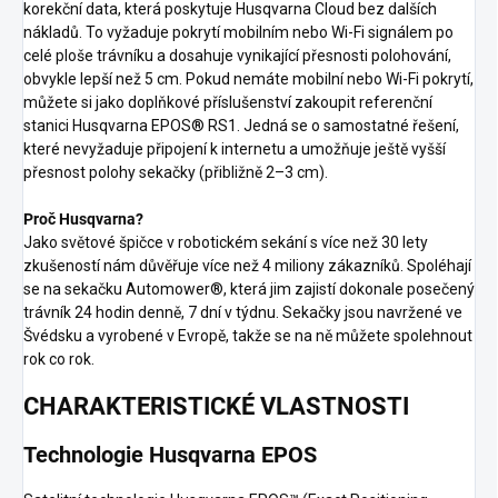
korekční data, která poskytuje Husqvarna Cloud bez dalších
nákladů. To vyžaduje pokrytí mobilním nebo Wi-Fi signálem po
celé ploše trávníku a dosahuje vynikající přesnosti polohování,
obvykle lepší než 5 cm. Pokud nemáte mobilní nebo Wi-Fi pokrytí,
můžete si jako doplňkové příslušenství zakoupit referenční
stanici Husqvarna EPOS® RS1. Jedná se o samostatné řešení,
které nevyžaduje připojení k internetu a umožňuje ještě vyšší
přesnost polohy sekačky (přibližně 2–3 cm).
Proč Husqvarna?
Jako světové špičce v robotickém sekání s více než 30 lety
zkušeností nám důvěřuje více než 4 miliony zákazníků. Spoléhají
se na sekačku Automower®, která jim zajistí dokonale posečený
trávník 24 hodin denně, 7 dní v týdnu. Sekačky jsou navržené ve
Švédsku a vyrobené v Evropě, takže se na ně můžete spolehnout
rok co rok.
CHARAKTERISTICKÉ VLASTNOSTI
Technologie Husqvarna EPOS