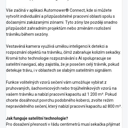
Vše začíná v aplikaci Automower® Connect, kde si můžete
vytvořit individuální a přizpůsobitelné pracovní oblasti spolu s
dočasnými zakázanými zónami. Tyto zóny lze později snadno
přizpůsobit zahradním projektům nebo změnám rozložení
trávníku během sezóny.
Vestavěná kamera využívá umělou inteligenci k detekci a
rozpoznání objektů na trávníku, čímž zabraňuje kolizím sekačky.
Kromě toho technologie rozpoznávání s AI spolupracuje se
satelitní navigací, aby zajistila, že je posečen celý trávník, pokud
detekuje trávu, i v oblastech se slabým satelitním signálem.
Funkce volitelných vzorů sečení vám umožňuje vybírat z
pruhovaných, šachovnicových nebo trojúhelníkových vzorů na
vašem trávníku a nabízí pracovní kapacitu až 1 200 m². Pokud
chcete dosáhnout povrchu podobného koberci, zvolte režim
nepravidelného sečení, který nabízí pracovní kapacitu až 800 m².
Jak funguje satelitní technologie?
Pro dosažení přesnosti v řádu centimetrů musí sekačka přijímat