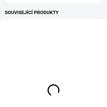
SOUVISEJÍCÍ PRODUKTY
TIP
ZDARMA
SKLADEM
SKLADEM
Instalace robotické
FLORIA PREMIUM Travní
sekačky
směs Robotické sekání 1
kg
5 999 Kč
499 Kč
4 958 Kč bez DPH
412 Kč bez DPH
Do košíku