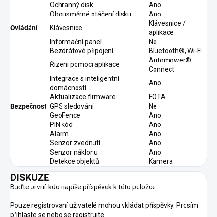
Ochranný disk
Ano
Obousměrné otáčení disku
Ano
Klávesnice /
Ovládání
Klávesnice
aplikace
Informační panel
Ne
Bezdrátové připojení
Bluetooth®, Wi-Fi
Automower®
Řízení pomocí aplikace
Connect
Integrace s inteligentní
Ano
domácností
Aktualizace firmware
FOTA
Bezpečnost
GPS sledování
Ne
GeoFence
Ano
PIN kód
Ano
Alarm
Ano
Senzor zvednutí
Ano
Senzor náklonu
Ano
Detekce objektů
Kamera
DISKUZE
Buďte první, kdo napíše příspěvek k této položce.
Pouze registrovaní uživatelé mohou vkládat příspěvky. Prosím
přihlaste se
nebo se
registrujte
.