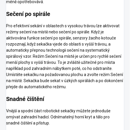
méně opotřebovává.
Sečení po spirále
Pro efektivní sekání v oblastech s vysokou trávou lze aktivovat
režimy sečení na místě nebo sečení po spirále. Když je
aktivována funkce sečení po spirále, senzory žacího kotouče
rozpoznají, když sekačka vjede do oblasti s vyšší trávou, a
automaticky přepnou technologii sečení na systematický
spirálový vzor. Režim Sečení na místě je určen pro rychlé sečení
menší plochy s vyšší trávou. To je zvláště užitečné pro místa
například pod zahradním nábytkem poté, co ho odstraníte.
Umístěte sekačku na požadovanou plochu a zvolte režim Sečení
na místě. Sekačka bude sekat v úzkých spirálách a po dokončení
přejde do automatického režimu.
Snadné čištění
Vnější a spodní část robotické sekačky můžete jednoduše
omývat zahradní hadicí. Odnímatelný horní kryt a tělo pro
snadné čištění a přístup.