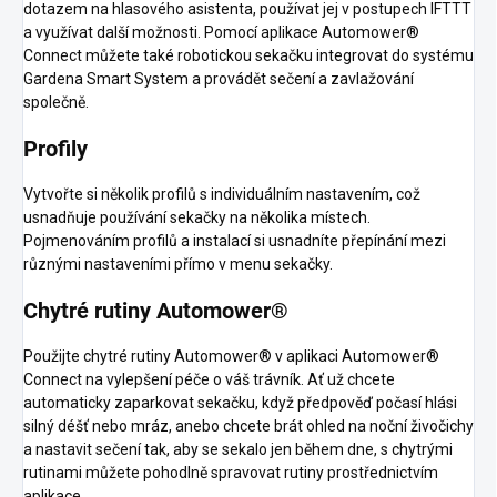
dotazem na hlasového asistenta, používat jej v postupech IFTTT
a využívat další možnosti. Pomocí aplikace Automower®
Connect můžete také robotickou sekačku integrovat do systému
Gardena Smart System a provádět sečení a zavlažování
společně.
Profily
Vytvořte si několik profilů s individuálním nastavením, což
usnadňuje používání sekačky na několika místech.
Pojmenováním profilů a instalací si usnadníte přepínání mezi
různými nastaveními přímo v menu sekačky.
Chytré rutiny Automower®
Použijte chytré rutiny Automower® v aplikaci Automower®
Connect na vylepšení péče o váš trávník. Ať už chcete
automaticky zaparkovat sekačku, když předpověď počasí hlási
silný déšť nebo mráz, anebo chcete brát ohled na noční živočichy
a nastavit sečení tak, aby se sekalo jen během dne, s chytrými
rutinami můžete pohodlně spravovat rutiny prostřednictvím
aplikace.