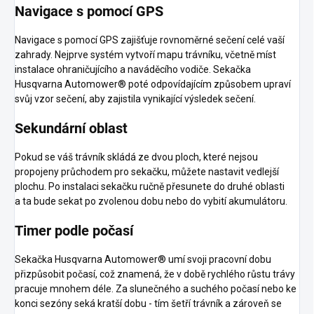
Navigace s pomocí GPS
Navigace s pomocí GPS zajišťuje rovnoměrné sečení celé vaší
zahrady. Nejprve systém vytvoří mapu trávníku, včetně míst
instalace ohraničujícího a naváděcího vodiče. Sekačka
Husqvarna Automower® poté odpovídajícím způsobem upraví
svůj vzor sečení, aby zajistila vynikající výsledek sečení.
Sekundární oblast
Pokud se váš trávník skládá ze dvou ploch, které nejsou
propojeny průchodem pro sekačku, můžete nastavit vedlejší
plochu. Po instalaci sekačku ručně přesunete do druhé oblasti
a ta bude sekat po zvolenou dobu nebo do vybití akumulátoru.
Timer podle počasí
Sekačka Husqvarna Automower® umí svoji pracovní dobu
přizpůsobit počasí, což znamená, že v době rychlého růstu trávy
pracuje mnohem déle. Za slunečného a suchého počasí nebo ke
konci sezóny seká kratší dobu - tím šetří trávník a zároveň se