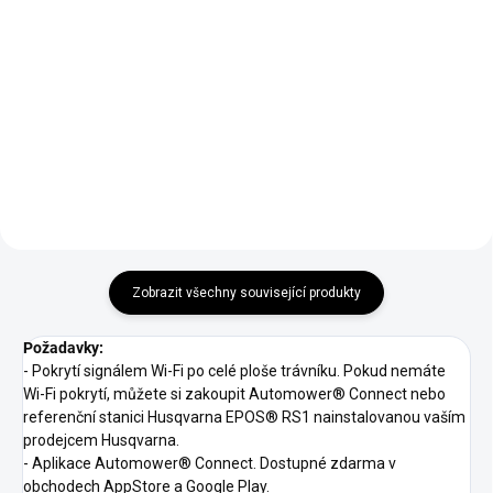
Do košíku
Instalace robotické sekačky.
Pro robotické sekání, směs s
vynikající regenerací, pro časté a
Vámi zakoupenou sekačku v
nízké sečení, vystačí na cca
našem eshopu Vám osobně
2
40 m
, hmotnost 1 kg.
dovezeme na Vaši zahradu,
nainstalujeme aplikaci do
Vašeho telefonu, zkonzultujeme
s Vámi místní podmínky
instalace (časový plán závlahy,
zohlednění překážek na trase),
nastavíme mapu a program
Zobrazit všechny související produkty
sekání.
Požadavky:
- Pokrytí signálem Wi-Fi po celé ploše trávníku. Pokud nemáte
Wi-Fi pokrytí, můžete si zakoupit Automower® Connect nebo
referenční stanici Husqvarna EPOS® RS1 nainstalovanou vaším
prodejcem Husqvarna.
- Aplikace Automower® Connect. Dostupné zdarma v
obchodech AppStore a Google Play.