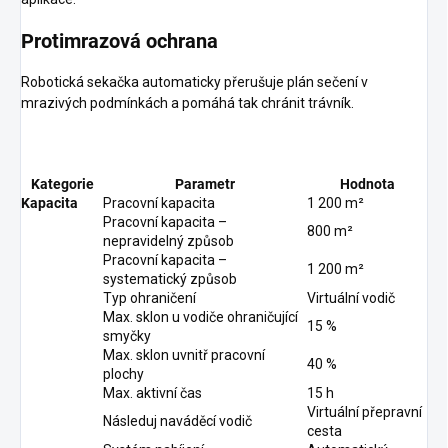
Protimrazová ochrana
Robotická sekačka automaticky přerušuje plán sečení v
mrazivých podmínkách a pomáhá tak chránit trávník.
Kategorie
Parametr
Hodnota
Kapacita
Pracovní kapacita
1 200 m²
Pracovní kapacita –
800 m²
nepravidelný způsob
Pracovní kapacita –
1 200 m²
systematický způsob
Typ ohraničení
Virtuální vodič
Max. sklon u vodiče ohraničující
15 %
smyčky
Max. sklon uvnitř pracovní
40 %
plochy
Max. aktivní čas
15 h
Virtuální přepravní
Následuj naváděcí vodič
cesta