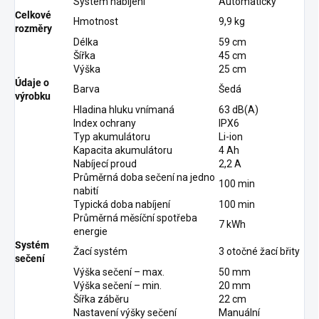
Systém nabíjení
Automatický
Celkové
Hmotnost
9,9 kg
rozměry
Délka
59 cm
Šířka
45 cm
Výška
25 cm
Údaje o
Barva
Šedá
výrobku
Hladina hluku vnímaná
63 dB(A)
Index ochrany
IPX6
Typ akumulátoru
Li-ion
Kapacita akumulátoru
4 Ah
Nabíjecí proud
2,2 A
Průměrná doba sečení na jedno
100 min
nabití
Typická doba nabíjení
100 min
Průměrná měsíční spotřeba
7 kWh
energie
Systém
Žací systém
3 otočné žací břity
sečení
Výška sečení – max.
50 mm
Výška sečení – min.
20 mm
Šířka záběru
22 cm
Nastavení výšky sečení
Manuální