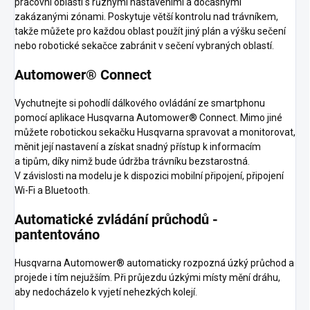
pracovní oblasti s různými nastaveními a dočasnými
zakázanými zónami. Poskytuje větší kontrolu nad trávníkem,
takže můžete pro každou oblast použít jiný plán a výšku sečení
nebo robotické sekačce zabránit v sečení vybraných oblastí.
Automower® Connect
Vychutnejte si pohodlí dálkového ovládání ze smartphonu
pomocí aplikace Husqvarna Automower® Connect. Mimo jiné
můžete robotickou sekačku Husqvarna spravovat a monitorovat,
měnit její nastavení a získat snadný přístup k informacím
a tipům, díky nimž bude údržba trávníku bezstarostná.
V závislosti na modelu je k dispozici mobilní připojení, připojení
Wi-Fi a Bluetooth.
Automatické zvládání průchodů -
pantentováno
Husqvarna Automower® automaticky rozpozná úzký průchod a
projede i tím nejužším. Při průjezdu úzkými místy mění dráhu,
aby nedocházelo k vyjetí nehezkých kolejí.