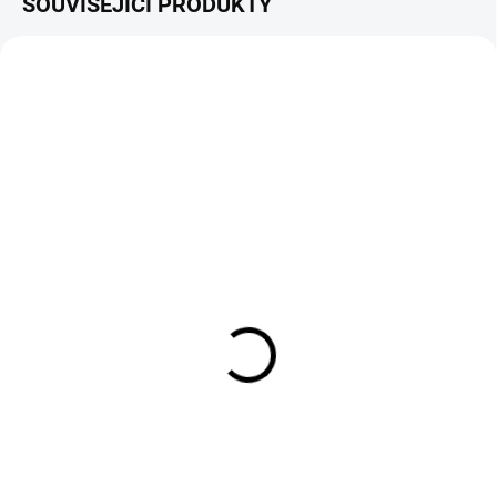
SOUVISEJÍCÍ PRODUKTY
NOVINKA
NOVINKA
PŘEDOBJEDNÁVKA
SKLADEM
Cobra FORTIS17"
Cobra FORTIS17"
groomer kazeta
Protiplsťová kazeta
17CXSTVE (43 cm)
17CXDE (43 cm)
13 290 Kč
6 190 Kč
10 983 Kč bez DPH
5 116 Kč bez DPH
Do košíku
Do košíku