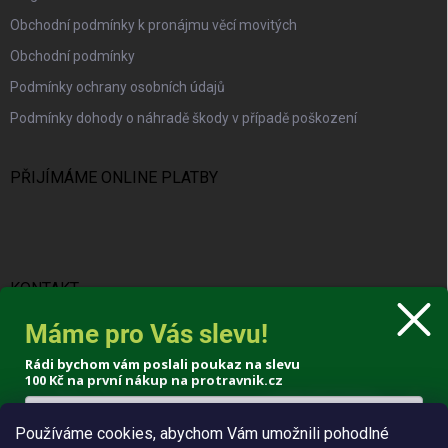
Obchodní podmínky k pronájmu věcí movitých
Obchodní podmínky
Podmínky ochrany osobních údajů
Podmínky dohody o náhradě škody v případě poškození
PŘIJÍMÁME ONLINE PLATBY
KONTAKT
Máme pro Vás slevu!
info
@
protravnik.cz
Rádi bychom vám poslali poukaz na slevu
+420 724 308 341
100 Kč
na první nákup na protravnik.cz
Používáme cookies, abychom Vám umožnili pohodlné