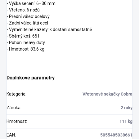
- Výška sečení: 6–30 mm
- Vřeteno: 6 nožů
- Přední válec: ocelový
- Zadní válec: litá ocel
- Vyměnitelné kazety: k dostání samostatně
- Sběrný koš: 65 l
- Pohon: heavy duty
- Hmotnost: 83,6 kg
Doplňkové parametry
Kategorie
:
Vřetenové sekačky Cobra
Záruka
:
2 roky
Hmotnost
:
111 kg
EAN
:
5055485038661