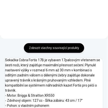
Groomer kazeta (tzv. fine turf
Protiplsťová kazeta (tzv.
verticut) pro Cobra Fortis 17"
dethatcher) pro Cobra Fortis 17"
Zobrazit všechny související produkty
Sekačka Cobra Fortis 17B je vybaven 17palcovým vřetenem se
šesti noži, který zajišťuje maximální přesnost sečení. Plynulé
nastavení výšky v rozmezí 6 mm až 30 mm v kombinaci s
odlitým zadním válcem s dělenými žebry zajišťuje dokonale
upravený trávník s krásným pruhovaným vzhledem. Plně
kompatibilní se systémem náhradních kazet Fortis pro péči o
trávník.
- Motor: Briggs & Stratton XR550
- Zdvihový objem: 127 cc - Šířka záběru: 43 cm / 17"
- Pohon: s vlastním pohonem