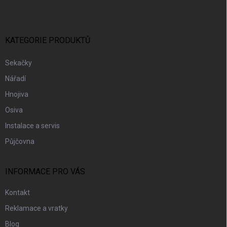
P
A
T
Í
KATEGORIE PRODUKTŮ
Sekačky
Nářadí
Hnojiva
Osiva
Instalace a servis
Půjčovna
INFORMACE PRO VÁS
Kontakt
Reklamace a vratky
Blog