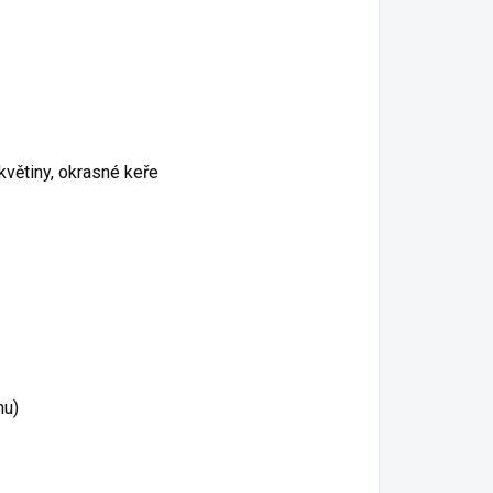
 květiny, okrasné keře
nu)