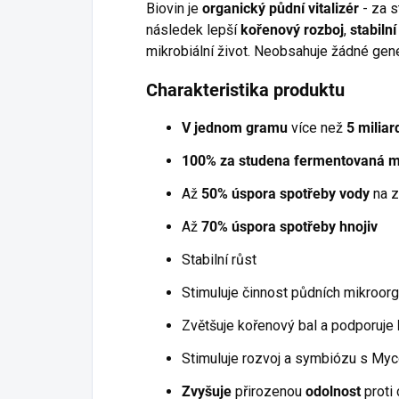
Biovin
je
organický půdní vitalizér
-
za s
pro přesnou aplikaci
následek lepší
kořenový rozboj
,
stabilní
granulovaných hnojiv a travního
mikrobiální život. Neobsahuje žádné gene
osiva.
Charakteristika produktu
V jednom gramu
více než
5 milia
100%
za
studena fermentovaná m
Až
50% úspora spotřeby vody
na
z
Až
70% úspora spotřeby hnojiv
Stabilní růst
Stimuluje činnost půdních mikroor
Zvětšuje kořenový bal
a
podporuje
Stimuluje rozvoj
a
symbiózu
s
Myc
Zvyšuje
přirozenou
odolnost
proti