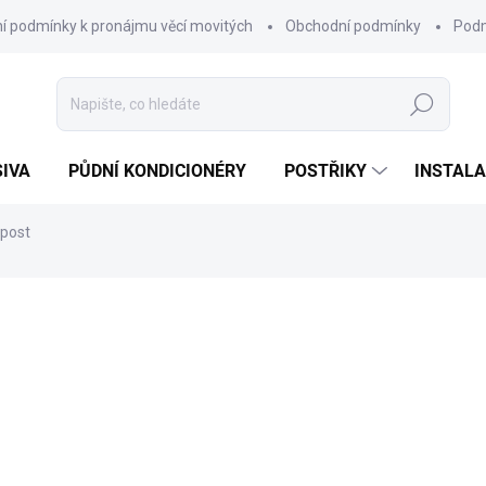
í podmínky k pronájmu věcí movitých
Obchodní podmínky
Podm
Hledat
SIVA
PŮDNÍ KONDICIONÉRY
POSTŘIKY
INSTALA
mpost
od 1 190 Kč
o
ZDARMA
od
818 Kč
bez DPH
Měrná
ZVOLTE VARIANTU
cena: