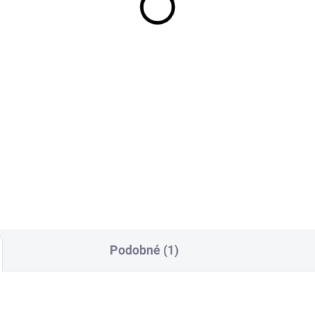
ason 15 kg
hroty
790 Kč
2 990 Kč
79 Kč bez DPH
2 471 Kč bez DPH
Do košíku
Do košíku
osezónní hnojivo s řízeným
Aerifikační vidle zajistí dokon
lňováním, které poskytuje
provzdušnění, díky kterému
ny v průběhu celé sezóny.
docílíte růstu hlubších kořenů
eno pro vyvážený růst
krásně hustého trávníku.
níku a dobrou tvorbu kořenů.
vníky budou odolné vůči
velům a mechu. Přídavek
íku zajišťuje sytější
arvení.
Podobné (1)