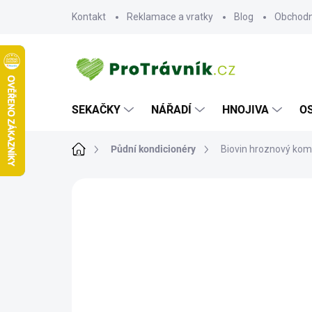
Přejít
Kontakt
Reklamace a vratky
Blog
Obchodn
na
obsah
SEKAČKY
NÁŘADÍ
HNOJIVA
O
Domů
Půdní kondicionéry
Biovin hroznový ko
ZNAČKA:
INTERTREST BIOVIN
AKCE