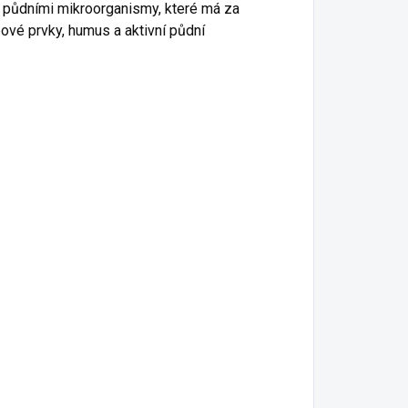
ní půdními mikroorganismy, které
má
za
ové prvky, humus
a
aktivní půdní