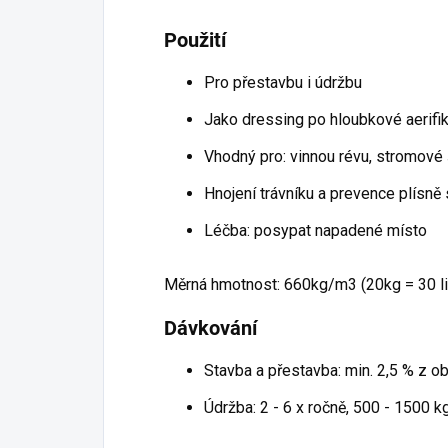
Použití
Pro přestavbu
i
údržbu
Jako dressing
po
hloubkové aerifik
Vhodný pro: vinnou révu, stromové šk
Hnojení trávníku
a
prevence plísně 
Léčba: posypat napadené místo
Měrná hmotnost: 660kg/m3 (20kg = 30 li
Dávkování
Stavba
a
přestavba: min. 2,5 %
z
ob
Údržba:
2
-
6
x ročně, 500 - 1500 k