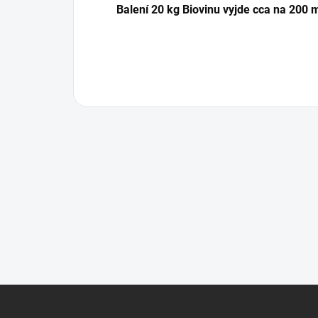
Balení
20
kg Biovinu vyjde cca
na
200 
Z
Á