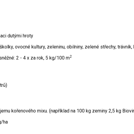
aci dutými hroty
olky, ovocné kultury, zeleninu, obilniny, zelené střechy, trávník,
2
sněžné:
2
-
4
x za rok,
5
kg/100 m
trů)
jemu kořenového mixu. (například
na
100
kg
zeminy 2,5
kg
Biovi
g/ha