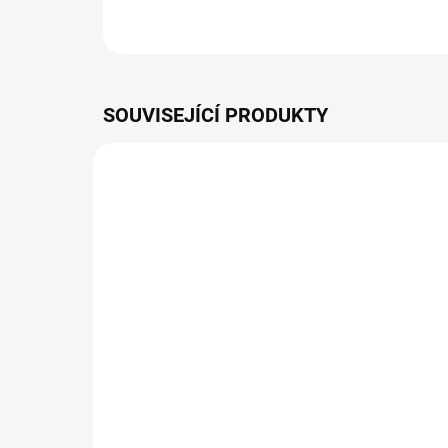
SOUVISEJÍCÍ PRODUKTY
NOVINKA
ZDARMA
SKLADEM
Rozmetadlo - AccuPro
La