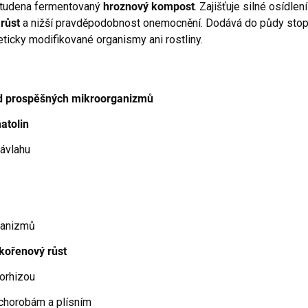
tudena fermentovaný
hroznový kompost
. Zajišťuje silné osídle
 růst
a
nižší pravděpodobnost onemocnění. Dodává
do
půdy stop
ticky modifikované organismy ani rostliny.
rd prospěšných mikroorganizmů
atolin
ávlahu
ganizmů
kořenový růst
orhizou
 chorobám
a
plísním