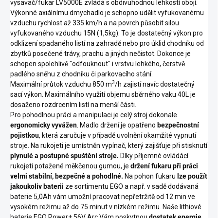
vysavač/fukar LV5000E zvládá s obdivuhodnou lehkostí obojí.
Výkonné axiálnímu dmychadlo je schopno udělit vyfukovanému
vzduchu rychlost až 335 km/h a na povrch působit silou
vyfukovaného vzduchu 15N (1,5kg). To je dostatečný výkon pro
odklizení spadaného listí na zahradě nebo pro úklid chodníku od
zbytků posečené trávy, prachu a jiných nečistot. Dokonce je
schopen spolehlivě "odfouknout" i vrstvu lehkého, čerstvě
padlého sněhu z chodníku či parkovacího stání.
3
Maximální průtok vzduchu 850 m
/h zajistí navíc dostatečný
sací výkon. Maximálního využití objemu sběrného vaku 40L je
dosaženo rozdrcením listí na menší části.
Pro pohodlnou práci a manipulaci je celý stroj dokonale
ergonomicky vyvážen
. Madlo držení je opatřeno
bezpečnostní
pojistkou
, která zaručuje v případě uvolnění okamžité vypnutí
stroje. Na rukojeti je umístněn vypínač, který zajišťuje při stisknutí
plynulé a postupné spuštění stroje.
Díky příjemné ovládácí
rukojeti potažené měkčenou gumou, je
držení fukaru při práci
velmi stabilní, bezpečné a pohodlné.
Na pohon fukaru
lze použít
jakoukoliv baterii
ze sortimentu EGO a např. v sadě dodávaná
baterie 5,0Ah vám umožní pracovat nepřetržitě od 12 min ve
vysokém režimu až do 75 minut v nízkém režimu. Naše lithiové
baterie EGO Power+ 56V Arc Vám poskytnou
dostatek energie