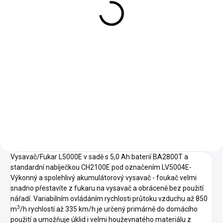
na biomateriál
3 590 Kč
2 967 Kč bez DPH
Do košíku
Ruční kleště bio-materiálu ELIET
BigHands (2100 g)
Vysavač/Fukar L5000E v sadě s 5,0 Ah baterií BA2800T a
standardní nabíječkou CH2100E pod označením LV5004E-
Výkonný a spolehlivý akumulátorový vysavač - foukač velmi
snadno přestavíte z fukaru na vysavač a obráceně bez použití
nářadí. Variabilním ovládáním rychlosti průtoku vzduchu až 850
3
m
/h rychlostí až 335 km/h je určený primárně do domácího
použití a umožňuje úklid i velmi houževnatého materiálu z