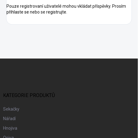
Pouze registrovaní uživatelé mohou vkládat příspěvky. Prosím
přihlaste se
nebo se
registrujte
.
Z
Á
P
A
T
Í
KATEGORIE PRODUKTŮ
Sekačky
Nářadí
Hnojiva
Osiva