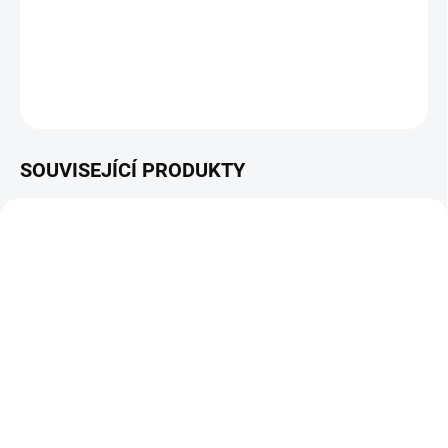
Součástí sady LV5004E je stroj s 5,0 Ah baterií a standardní
nabíječkou.
DETAILNÍ INFORMACE
ZEPTAT SE
HLÍDAT
SOUVISEJÍCÍ PRODUKTY
NOVINKA
TIP
SKLADEM
ELIET Big hands Kleště