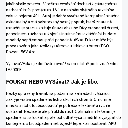
jakéhokoliv povrchu. V režimu vysávání dochází k částečnému
nadrcení listí v poměru až 16:1 a naplnění sběrného textilního
vaku o objemu 40L. Stroj je dobře vyvážený, kompaktní, snadno
ovladatelný a má polstrovaný nosný popruh, který znatelně
usnadňuje práci a snižuje únavu obsluhy. Díky ergonomii držení,
pohodlnému úchopu rukojetí a intuitivnímu ovládání si budete
mnohdy nepříjemnou práci pohodlně užívat. Fukar může být
provozován s jakoukoliv systémovou lithiovou baterií EGO
Power+ 56V Arc.
Vysavač/Fukar je dodáván rovněž samostatně pod označením
LV5000E
.
FOUKAT NEBO VYSávat? Jak je libo.
Hezky upravený trávník na podzim na zahradách většinou
zakryje vrstva spadaného listí z okolních stromů. Ohromné
množství tohoto „bioodpadu“ je potřeba efektivně a rychle
odstranit. Nechcete ale při úklidu rušit. Optimálním řešením je
spadané listí sfoukat a poté pohodlně vysát, nadrtit a vysypat do
kontejneru s bioodpadem nebo, ještě lépe, kompostovat. AKU