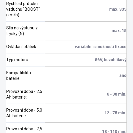
Rychlost průtoku
vzduchu "BOOST"
max. 335
(km/h)
:
Síla na výstupu z
max. 15
trysky (N)
:
Ovládání otáček
:
variabilní s možností fixace
Typ motoru
:
56V, bezuhlíkový
Kompatibilita
ano
baterie
:
Provozní doba - 2,5
6 - 38 min.
Ah baterie
:
Provozní doba - 5,0
12 - 75 min.
Ah baterie
:
Provozní doba - 7,5
18 - 110 min.