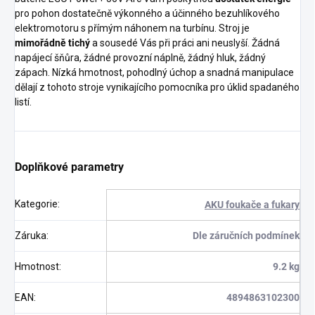
pro pohon dostatečně výkonného a účinného bezuhlíkového
elektromotoru s přímým náhonem na turbínu. Stroj je
mimořádně tichý
a sousedé Vás při práci ani neuslyší. Žádná
napájecí šňůra, žádné provozní náplně, žádný hluk, žádný
zápach. Nízká hmotnost, pohodlný úchop a snadná manipulace
dělají z tohoto stroje vynikajícího pomocníka pro úklid spadaného
listí.
Doplňkové parametry
Kategorie
:
AKU foukače a fukary
Záruka
:
Dle záručních podmínek
Hmotnost
:
9.2 kg
EAN
:
4894863102300