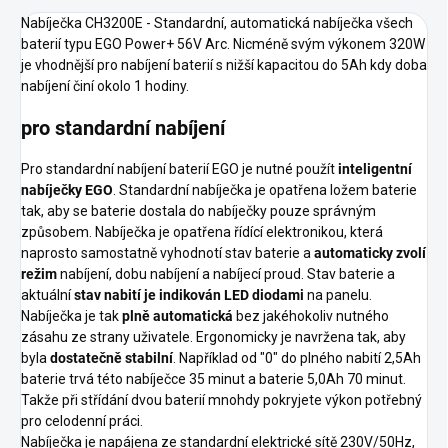
Nabíječka CH3200E - Standardní, automatická nabíječka všech
baterií typu EGO Power+ 56V Arc. Nicméně svým výkonem 320W
je vhodnější pro nabíjení baterií s nižší kapacitou do 5Ah kdy doba
nabíjení činí okolo 1 hodiny.
pro standardní nabíjení
Pro standardní nabíjení baterií EGO je nutné použít
inteligentní
nabíječky EGO
. Standardní nabíječka je opatřena ložem baterie
tak, aby se baterie dostala do nabíječky pouze správným
způsobem. Nabíječka je opatřena řídící elektronikou, která
naprosto samostatně vyhodnotí stav baterie a
automaticky zvolí
režim
nabíjení, dobu nabíjení a nabíjecí proud. Stav baterie a
aktuální
stav nabití je indikován LED diodami
na panelu.
Nabíječka je tak
plně automatická
bez jakéhokoliv nutného
zásahu ze strany uživatele. Ergonomicky je navržena tak, aby
byla
dostatečně stabilní
. Například od "0" do plného nabití 2,5Ah
baterie trvá této nabíječce 35 minut a baterie 5,0Ah 70 minut.
Takže při střídání dvou baterií mnohdy pokryjete výkon potřebný
pro celodenní práci.
Nabíječka je napájena ze standardní elektrické sítě 230V/50Hz,