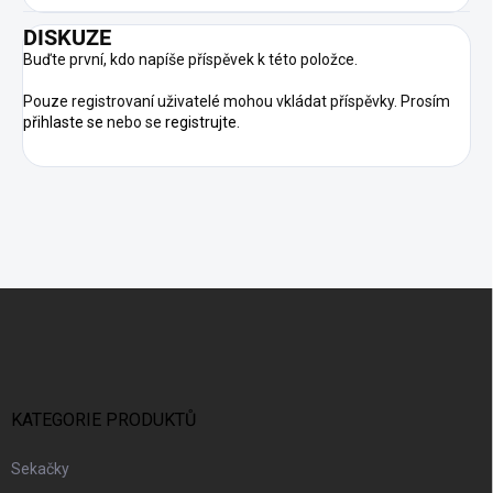
DISKUZE
Buďte první, kdo napíše příspěvek k této položce.
Pouze registrovaní uživatelé mohou vkládat příspěvky. Prosím
přihlaste se
nebo se
registrujte
.
Z
Á
P
A
T
Í
KATEGORIE PRODUKTŮ
Sekačky