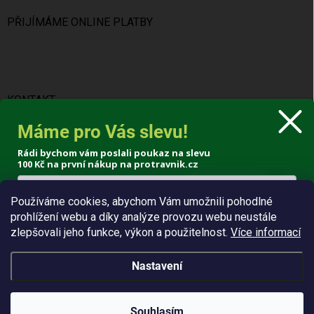
PŘIJÍMÁME ONLINE PLATBY
KONTAKT
Máme pro Vás slevu!
info
@
protravnik.cz
Rádi bychom vám poslali poukaz na slevu
+420 724 308 341
100 Kč
na první nákup na protravnik.cz
Používáme cookies, abychom Vám umožnili pohodlné
prohlížení webu a díky analýze provozu webu neustále
Poslat voucher
zlepšovali jeho funkce, výkon a použitelnost.
Více informací
Zásady zpracování osobních údajů
Nastavení
Copyright 2026
ProTrávník
. Všechna práva vyhrazena.
Souhlasím