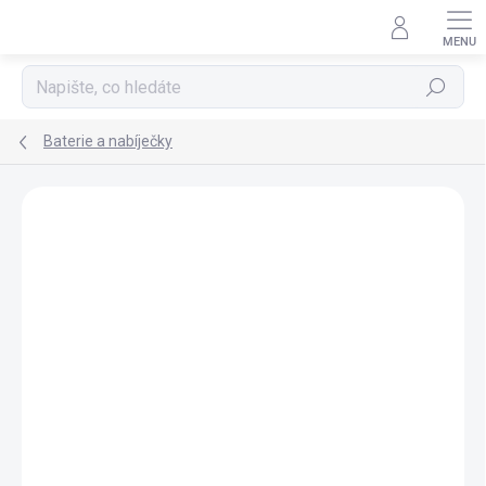
Přejít
na
obsah
Hledat
Baterie a nabíječky
ZNAČKA:
EGO