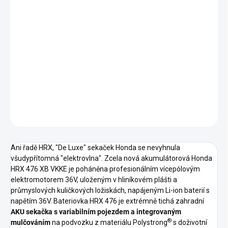
spolehlivého a výkonného elektromotoru o výkonu 1800W,
napájeného Li-ion baterií s napětím 36V. Sekačka je dodávána
samostatně bez baterie a nabíječky a pro použití je nutné baterii
a nabíječku dokoupit zvlášť nebo použít z jiného stroje značky
HONDA. Svou velikostí a výkonem odpovídá spolehlivé údržbě
travnatých ploch o rozloze cca 1000 m² v závislosti na použité
baterii.
DETAILNÍ INFORMACE
ZEPTAT SE
HLÍDAT
Ani řadě HRX, "De Luxe" sekaček Honda se nevyhnula
všudypřítomná "elektrovlna". Zcela nová akumulátorová Honda
HRX 476 XB VKKE je poháněna profesionálním vícepólovým
elektromotorem 36V, uloženým v hliníkovém plášti a
průmyslových kuličkových ložiskách, napájeným Li-ion baterií s
napětím 36V. Bateriovka HRX 476 je extrémně tichá zahradní
AKU sekačka s variabilním pojezdem
a integrovaným
®
mulčováním
na podvozku z materiálu Polystrong
s doživotní