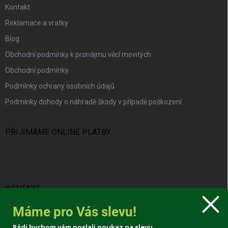
Kontakt
Reklamace a vratky
Blog
Obchodní podmínky k pronájmu věcí movitých
Obchodní podmínky
Podmínky ochrany osobních údajů
Podmínky dohody o náhradě škody v případě poškození
PŘIJÍMÁME ONLINE PLATBY
KONTAKT
Máme pro Vás slevu!
info
@
protravnik.cz
Rádi bychom vám poslali poukaz na slevu