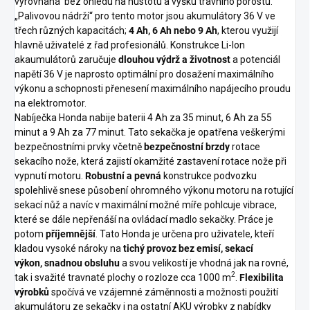
vyrovnaná bez ohledu na hustotu a výšku travního porostu.
„Palivovou nádrží“ pro tento motor jsou akumulátory 36 V ve
třech různých kapacitách;
4 Ah, 6 Ah nebo 9 Ah
, kterou využijí
hlavně uživatelé z řad profesionálů. Konstrukce Li-Ion
akaumulátorů zaručuje
dlouhou výdrž a životnost
a potenciál
napětí 36 V je naprosto optimální pro dosažení maximálního
výkonu a schopnosti přenesení maximálního napájecího proudu
na elektromotor.
Nabíječka Honda nabije baterii 4 Ah za 35 minut, 6 Ah za 55
minut a 9 Ah za 77 minut. Tato sekačka je opatřena veškerými
bezpečnostními prvky včetně
bezpečnostní brzdy
rotace
sekacího nože, která zajistí okamžité zastavení rotace nože při
vypnutí motoru.
Robustní a pevná
konstrukce podvozku
spolehlivě snese působení ohromného výkonu motoru na rotující
sekací nůž a navíc v maximální možné míře pohlcuje vibrace,
které se dále nepřenáší na ovládací madlo sekačky. Práce je
potom
příjemnější
. Tato Honda je určena pro uživatele, kteří
kladou vysoké nároky na
tichý provoz bez emisí, sekací
výkon, snadnou obsluhu
a svou velikostí je vhodná jak na rovné,
2
tak i svažité travnaté plochy o rozloze cca 1000 m
.
Flexibilita
výrobků
spočívá ve vzájemné záměnnosti a možnosti použití
akumulátoru ze sekačky i na ostatní AKU výrobky z nabídky