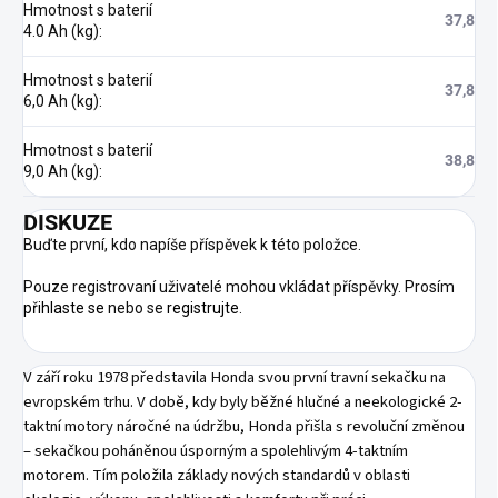
Hmotnost s baterií
37,8
4.0 Ah (kg)
:
Hmotnost s baterií
37,8
6,0 Ah (kg)
:
Hmotnost s baterií
38,8
9,0 Ah (kg)
:
DISKUZE
Buďte první, kdo napíše příspěvek k této položce.
Pouze registrovaní uživatelé mohou vkládat příspěvky. Prosím
přihlaste se
nebo se
registrujte
.
V září roku 1978 představila Honda svou první travní sekačku na
evropském trhu. V době, kdy byly běžné hlučné a neekologické 2-
taktní motory náročné na údržbu, Honda přišla s revoluční změnou
– sekačkou poháněnou úsporným a spolehlivým 4-taktním
motorem. Tím položila základy nových standardů v oblasti