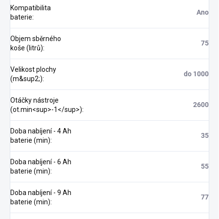
Kompatibilita
Ano
baterie
:
Objem sběrného
75
koše (litrů)
:
Velikost plochy
do 1000
(m&sup2;)
:
Otáčky nástroje
2600
(ot.min<sup>-1</sup>)
:
Doba nabíjení - 4 Ah
35
baterie (min)
:
Doba nabíjení - 6 Ah
55
baterie (min)
:
Doba nabíjení - 9 Ah
77
baterie (min)
: