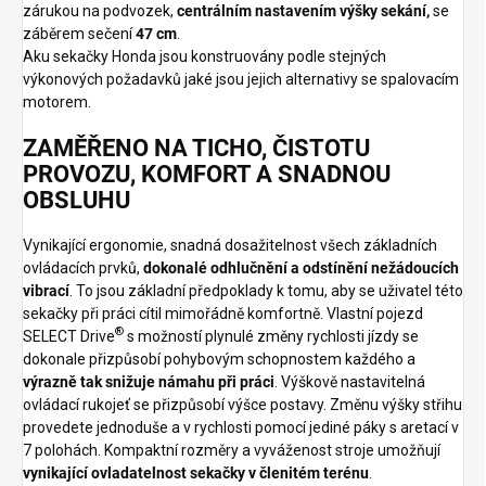
zárukou na podvozek,
centrálním nastavením výšky sekání,
se
záběrem sečení
47 cm
.
Aku sekačky Honda jsou konstruovány podle stejných
výkonových požadavků jaké jsou jejich alternativy se spalovacím
motorem.
ZAMĚŘENO NA TICHO, ČISTOTU
PROVOZU, KOMFORT A SNADNOU
OBSLUHU
Vynikající ergonomie, snadná dosažitelnost všech základních
ovládacích prvků,
dokonalé odhlučnění a odstínění nežádoucích
vibrací
. To jsou základní předpoklady k tomu, aby se uživatel této
sekačky při práci cítil mimořádně komfortně. Vlastní pojezd
®
SELECT Drive
s možností plynulé změny rychlosti jízdy se
dokonale přizpůsobí pohybovým schopnostem každého a
výrazně tak snižuje námahu při práci
. Výškově nastavitelná
ovládací rukojeť se přizpůsobí výšce postavy. Změnu výšky střihu
provedete jednoduše a v rychlosti pomocí jediné páky s aretací v
7 polohách. Kompaktní rozměry a vyváženost stroje umožňují
vynikající ovladatelnost sekačky v členitém terénu
.