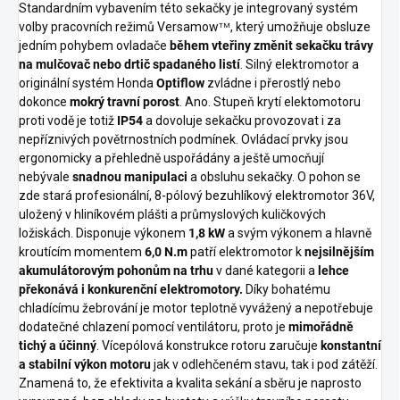
Standardním vybavením této sekačky je integrovaný systém
volby pracovních režimů Versamow
, který umožňuje obsluze
TM
jedním pohybem ovladače
během vteřiny změnit sekačku trávy
na mulčovač nebo drtič spadaného listí
. Silný elektromotor a
originální systém Honda
Optiflow
zvládne i přerostlý nebo
dokonce
mokrý travní porost
. Ano. Stupeň krytí elektomotoru
proti vodě je totiž
IP54
a dovoluje sekačku provozovat i za
nepříznivých povětrnostních podmínek. Ovládací prvky jsou
ergonomicky a přehledně uspořádány a ještě umocňují
nebývale
snadnou manipulaci
a obsluhu sekačky. O pohon se
zde stará profesionální, 8-pólový bezuhlíkový elektromotor 36V,
uložený v hliníkovém plášti a průmyslových kuličkových
ložiskách. Disponuje výkonem
1,8 kW
a svým výkonem a hlavně
kroutícím momentem
6,0 N.m
patří elektromotor k
nejsilnějším
akumulátorovým pohonům na trhu
v dané kategorii a
lehce
překonává i konkurenční elektromotory.
Díky bohatému
chladícímu žebrování je motor teplotně vyvážený a nepotřebuje
dodatečné chlazení pomocí ventilátoru, proto je
mimořádně
tichý a účinný
. Vícepólová konstrukce rotoru zaručuje
konstantní
a stabilní výkon motoru
jak v odlehčeném stavu, tak i pod zátěží.
Znamená to, že efektivita a kvalita sekání a sběru je naprosto