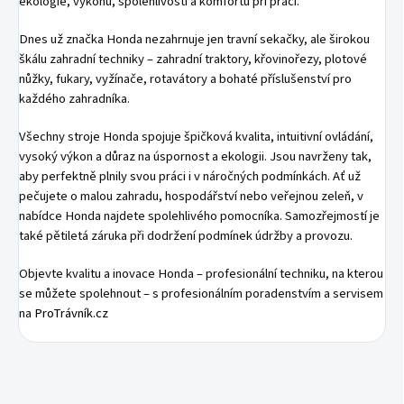
ekologie, výkonu, spolehlivosti a komfortu při práci.
Dnes už značka Honda nezahrnuje jen travní sekačky, ale širokou
škálu zahradní techniky – zahradní traktory, křovinořezy, plotové
nůžky, fukary, vyžínače, rotavátory a bohaté příslušenství pro
každého zahradníka.
Všechny stroje Honda spojuje špičková kvalita, intuitivní ovládání,
vysoký výkon a důraz na úspornost a ekologii. Jsou navrženy tak,
aby perfektně plnily svou práci i v náročných podmínkách. Ať už
pečujete o malou zahradu, hospodářství nebo veřejnou zeleň, v
nabídce Honda najdete spolehlivého pomocníka. Samozřejmostí je
také pětiletá záruka při dodržení podmínek údržby a provozu.
Objevte kvalitu a inovace Honda – profesionální techniku, na kterou
se můžete spolehnout – s profesionálním poradenstvím a servisem
na
ProTrávník.cz