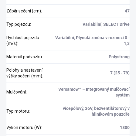
Záběr sečení (cm)
:
47
Typ pojezdu
:
Variabilní, SELECT Drive
Rychlost pojezdu
Variabilní, Plynulá změna v rozmezí 0 -
(m/s)
:
1,3
Materiál podvozku
:
Polystrong
Polohy a nastavení
7 (25 - 79)
výšky sečení (mm)
:
Versamow™ – Integrovaný mulčovací
Mulčování
:
systém
vícepólový, 36V, bezventilátorový v
Typ motoru
:
hliníkovém pouzdře
Výkon motoru (W)
:
1800