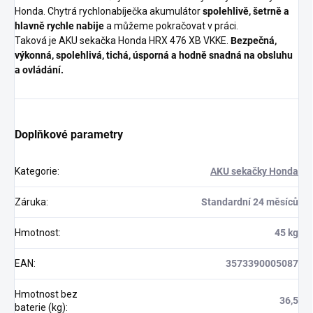
Honda. Chytrá rychlonabíječka akumulátor
spolehlivě, šetrně a
hlavně rychle nabije
a můžeme pokračovat v práci.
Taková je AKU sekačka Honda HRX 476 XB VKKE.
Bezpečná,
výkonná, spolehlivá, tichá, úsporná a hodně snadná na obsluhu
a ovládání.
Doplňkové parametry
Kategorie
:
AKU sekačky Honda
Záruka
:
Standardní 24 měsíců
Hmotnost
:
45 kg
EAN
:
3573390005087
Hmotnost bez
36,5
baterie (kg)
: