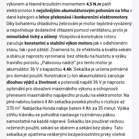
výkonem a hlavně kroutícím momentem
4,5 N.m
patří
elektromotor k
nejsilnějším akumulátorovým pohonům na trhu
v
dané kategorii a
lehce překonává i konkurenční elektromotory.
Díky bohatému chladícímu žebrování je motor teplotně vyvážený
a nepotřebuje dodatečné chlazení pomocí ventilátoru, proto je
mimořádně tichý a účinný
. Vícepólová konstrukce rotoru
zaručuje
konstantní a stabilní výkon motoru
jak v odlehčeném
stavu, tak i pod zátěží. Znamená to, že efektivita a kvalita sekání
a sběru je naprosto vyrovnaná bez ohledu na hustotu a výšku
travního porostu. „Palivovou nádrží“ pro tento motor je
akumulátor 36 V s kapacitou
4 Ah
. Sekačka je určena primárně
pro domácí použití. Konstrukce Li-Ion akaumulátorů zaručuje
dlouhou výdrž a životnost
a potenciál napětí 36 V je naprosto
optimální pro dosažení maximálního výkonu a schopnosti
přenesení maximálního napájecího proudu na elektromotor. Na
plně nabitou baterii 4 Ah sekačka poseká plochu o rozloze až
2
370 m
. Nabíječka Honda nabije baterii 4 Ah za 35 minut. Výška
střihu trávníku se pohodlně nastavuje rozměrnou pákou
samostatně na každé nápravě. Sekačku lze používat vedvou
režimech použití; sekání se sběrem a sekání bez sběru. Tato
sekačka je opatřena veškerými bezpečnostními prvky včetně