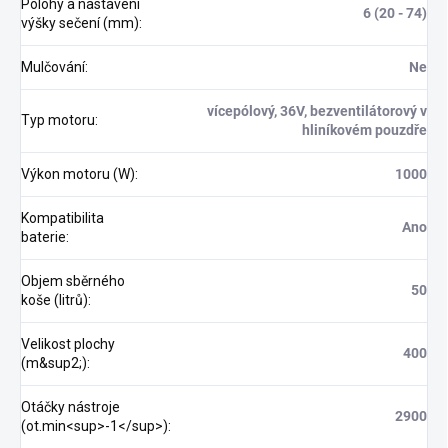
Polohy a nastavení
6 (20 - 74)
výšky sečení (mm)
:
Mulčování
:
Ne
vícepólový, 36V, bezventilátorový v
Typ motoru
:
hliníkovém pouzdře
Výkon motoru (W)
:
1000
Kompatibilita
Ano
baterie
:
Objem sběrného
50
koše (litrů)
:
Velikost plochy
400
(m&sup2;)
:
Otáčky nástroje
2900
(ot.min<sup>-1</sup>)
: