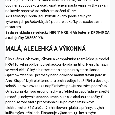
bezpečnostní brzdou rotace
sekacího nože
, na pevném a
přístrojové desce.
odolném podvozku z oceli, opatřeném nastavením výšky sekání
na každé nápravě, se záběrem sečení
41 cm
.
Aku sekačky Honda jsou konstruovány podle stejných
výkonových požadavků jaké jsou pro sekačky se spalovacím
motorem.
Sada se skládá se sekačky HRG416 XB, 4 Ah baterie DP3640 XA
a nabíječky CV3680 XA.
MALÁ, ALE LEHKÁ A VÝKONNÁ
Díky svému vybavení, výkonu a kompaktním rozměrům je model
HRG416 velmi oblíbenou sekačkou Honda na trhu. Nyní přichází i
ve verzi AKU. Silný elektromotor a originální systém Honda
Optiflow
zvládne i přerostlý nebo dokonce
mokrý travní porost
.
Ano. Stupeň krytí elektomotoru proti vodě je totiž IP54 a dovoluje
sekačku provozovat i za nepříznivých povětrnostních podmínek.
Ovládací prvky jsou ergonomicky a přehledně uspořádány a ještě
umocňují nebývale
snadnou manipulaci
a obsluhu sekačky. O
pohon se zde stará profesionální, 8-pólový bezuhlíkový
elektromotor 36V, uložený v hliníkovém plášti a průmyslových
kuličkových ložiskách. Disponuje výkonem
1,0 kW
a svým