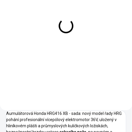
VYPRODÁNO
Zahradní traktor Honda
HF 2417 HT
154 990 Kč
128 091 Kč bez DPH
Do košíku
Svým vybavením uspokojí i toho
nejnáročnějšího zákazníka jak z
hlediska výkonů, tak i z hlediska
komfortu. Traktor je opatřen
elektrickým ovládáním sběrného
koše. Pro některé uživatele může
být manuální vyprázdnění
naplněného sběrného boxu
trávou, který může při vyšší
vlhkosti vážit i několik desítek
Aumulátorová Honda HRG416 XB - sada: nový model řady HRG
kilogramů, obtížnější. Zde tuto
pohání profesionální vícepólový elektromotor 36V, uložený v
práci traktor obstará za vás při
hliníkovém plášti a průmyslových kuličkových ložiskách,
stisknutí příslušného tlačítka na