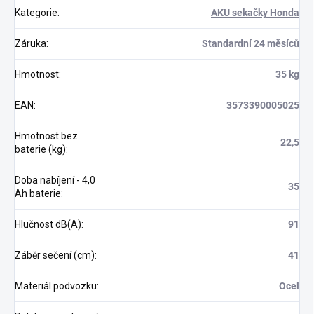
Kategorie
:
AKU sekačky Honda
Záruka
:
Standardní 24 měsíců
Hmotnost
:
35 kg
EAN
:
3573390005025
Hmotnost bez
22,5
baterie (kg)
:
Doba nabíjení - 4,0
35
Ah baterie
:
Hlučnost dB(A)
:
91
Záběr sečení (cm)
:
41
Materiál podvozku
:
Ocel