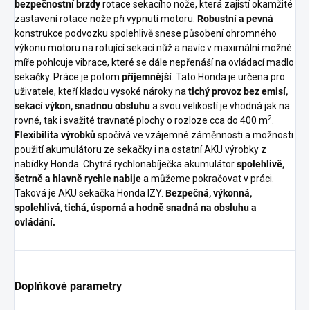
bezpečnostní brzdy
rotace sekacího nože, která zajistí okamžité
zastavení rotace nože při vypnutí motoru.
Robustní a pevná
konstrukce podvozku spolehlivě snese působení ohromného
výkonu motoru na rotující sekací nůž a navíc v maximální možné
míře pohlcuje vibrace, které se dále nepřenáší na ovládací madlo
sekačky. Práce je potom
příjemnější
. Tato Honda je určena pro
uživatele, kteří kladou vysoké nároky na
tichý provoz bez emisí,
sekací výkon, snadnou obsluhu
a svou velikostí je vhodná jak na
2
rovné, tak i svažité travnaté plochy o rozloze cca do 400 m
.
Flexibilita výrobků
spočívá ve vzájemné záměnnosti a možnosti
použití akumulátoru ze sekačky i na ostatní AKU výrobky z
nabídky Honda. Chytrá rychlonabíječka akumulátor
spolehlivě,
šetrně a hlavně rychle nabije
a můžeme pokračovat v práci.
Taková je AKU sekačka Honda IZY.
Bezpečná, výkonná,
spolehlivá, tichá, úsporná a hodně snadná na obsluhu a
ovládání.
Doplňkové parametry