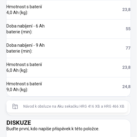
Hmotnost s baterií
23,8
4,0 Ah (kg)
:
Doba nabíjení - 6 Ah
55
baterie (min)
:
Doba nabíjení - 9 Ah
77
baterie (min)
:
Hmotnost s baterií
23,8
6,0 Ah (kg)
:
Hmotnost s baterií
24,8
9,0 Ah (kg)
:
Návod k obsluze na Aku sekačku HRG 416 XB a HRG 466 XB
DISKUZE
Buďte první, kdo napíše příspěvek k této položce.