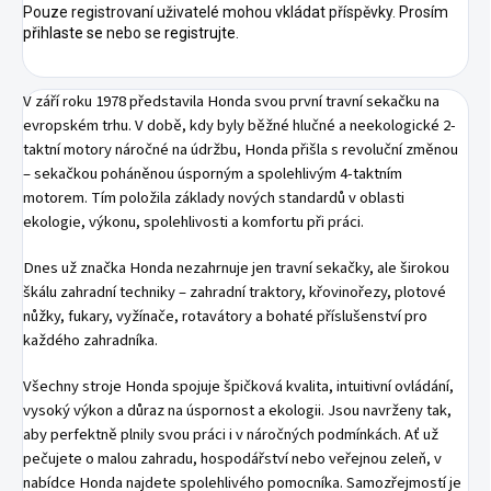
Pouze registrovaní uživatelé mohou vkládat příspěvky. Prosím
přihlaste se
nebo se
registrujte
.
V září roku 1978 představila Honda svou první travní sekačku na
evropském trhu. V době, kdy byly běžné hlučné a neekologické 2-
taktní motory náročné na údržbu, Honda přišla s revoluční změnou
– sekačkou poháněnou úsporným a spolehlivým 4-taktním
motorem. Tím položila základy nových standardů v oblasti
ekologie, výkonu, spolehlivosti a komfortu při práci.
Dnes už značka Honda nezahrnuje jen travní sekačky, ale širokou
škálu zahradní techniky – zahradní traktory, křovinořezy, plotové
nůžky, fukary, vyžínače, rotavátory a bohaté příslušenství pro
každého zahradníka.
Všechny stroje Honda spojuje špičková kvalita, intuitivní ovládání,
vysoký výkon a důraz na úspornost a ekologii. Jsou navrženy tak,
aby perfektně plnily svou práci i v náročných podmínkách. Ať už
pečujete o malou zahradu, hospodářství nebo veřejnou zeleň, v
nabídce Honda najdete spolehlivého pomocníka. Samozřejmostí je