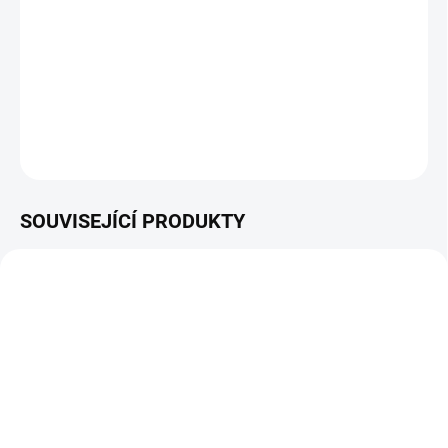
výšky sekání, objemný a vyvážený tkaninový sběrný koš. Pouze
pohonnou jednotku zde tvoří výkonný a spolehlivý elektromotor,
napájený akumulátorem. Sekačka je schopna s baterií 4Ah
spolehlivě zdolat trávník o rozloze 370 m2.
DETAILNÍ INFORMACE
ZEPTAT SE
HLÍDAT
SOUVISEJÍCÍ PRODUKTY
ZDARMA