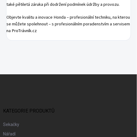
také pětiletá záruka při dodržení podmínek údržby a provozu.
Objevte kvalitu a inovace Honda – profesionální techniku, na kterou
se můžete spolehnout – s profesionálním poradenstvím a servisem
na
ProTrávník.cz
Z
Á
P
A
T
Í
KATEGORIE PRODUKTŮ
Sekačky
Nářadí