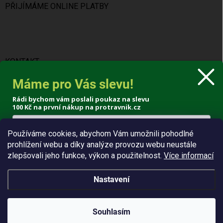
PŘIJÍMÁME ONLINE PLATBY
KONTAKT
Máme pro Vás slevu!
info
@
protravnik.cz
Rádi bychom vám poslali poukaz na slevu
+420 724 308 341
100 Kč
na první nákup na protravnik.cz
Používáme cookies, abychom Vám umožnili pohodlné
prohlížení webu a díky analýze provozu webu neustále
Poslat voucher
zlepšovali jeho funkce, výkon a použitelnost.
Více informací
Zásady zpracování osobních údajů
Nastavení
Copyright 2026
ProTrávník
. Všechna práva vyhrazena.
Souhlasím